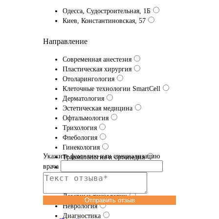
Одесса, Судостроительная, 1Б
Киев, Константиновская, 57
Направление
Современная анестезия
Пластическая хирургия
Отоларингология
Клеточные технологии SmartCell
Дерматология
Эстетическая медицина
Офтальмология
Трихология
Флебология
Гинекология
Укажите фамилию или специализацию
Травматология и ортопедия
врача
Проктология
Урология
Эфферентная терапия
Лазерные технологии
Отправить отзыв
Неврология
Диагностика