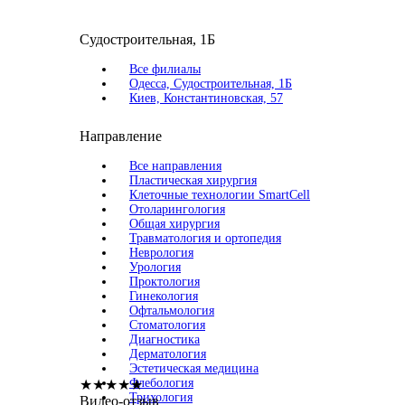
Судостроительная, 1Б
Все филиалы
Одесса, Судостроительная, 1Б
Киев, Константиновская, 57
Направление
Все направления
Пластическая хирургия
Клеточные технологии SmartCell
Отоларингология
Общая хирургия
Травматология и ортопедия
Неврология
Урология
Проктология
Гинекология
Офтальмология
Стоматология
Диагностика
Дерматология
Эстетическая медицина
Флебология
★
★
★
★
★
Трихология
Видео-отзыв