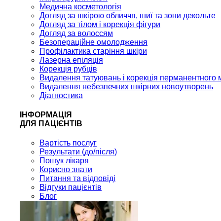
Медична косметологія
Догляд за шкірою обличчя, шиї та зони декольте
Догляд за тілом і корекція фігури
Догляд за волоссям
Безопераційне омолодження
Профілактика старіння шкіри
Лазерна епіляція
Корекція рубців
Видалення татуювань і корекція перманентного 
Видалення небезпечних шкірних новоутворень
Діагностика
ІНФОРМАЦІЯ
ДЛЯ ПАЦІЄНТІВ
Вартість послуг
Результати (до/після)
Пошук лікаря
Корисно знати
Питання та відповіді
Відгуки пацієнтів
Блог