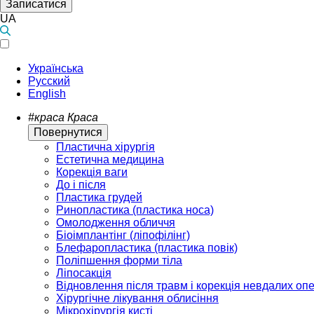
Записатися
UA
Українська
Русский
English
#краса
Краса
Повернутися
Пластична хірургія
Естетична медицина
Корекція ваги
До і після
Пластика грудей
Ринопластика (пластика носа)
Омолодження обличчя
Біоімплантінг (ліпофілінг)
Блефаропластика (пластика повік)
Поліпшення форми тіла
Ліпосакція
Відновлення після травм і корекція невдалих оп
Хірургічне лікування облисіння
Мікрохірургія кисті