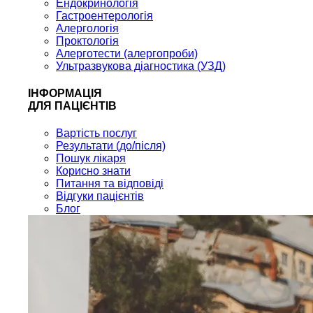
Ендокринологія
Гастроентерологія
Алергологія
Проктологія
Алерготести (алергопроби)
Ультразвукова діагностика (УЗД)
ІНФОРМАЦІЯ
ДЛЯ ПАЦІЄНТІВ
Вартість послуг
Результати (до/після)
Пошук лікаря
Корисно знати
Питання та відповіді
Відгуки пацієнтів
Блог