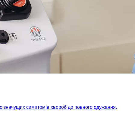
но значущих симптомів хвороб до повного одужання.