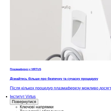
Плазмаферез у VIRTUS
Дізнайтесь більше про безпечну та сучасну процедуру
Після кількох процедур плазмаферезу можливо досягти
Інститут Virtus
Повернутися
Ключові напрямки