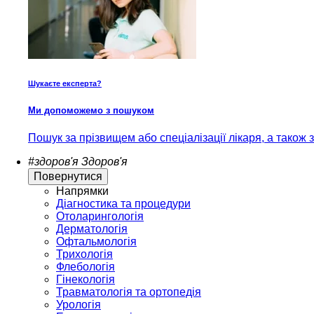
Шукаєте експерта?
Ми допоможемо з пошуком
Пошук за прізвищем або спеціалізації лікаря, а також
#здоров'я
Здоров'я
Повернутися
Напрямки
Діагностика та процедури
Отоларингологія
Дерматологія
Офтальмологія
Трихологія
Флебологія
Гінекологія
Травматологія та ортопедія
Урологія