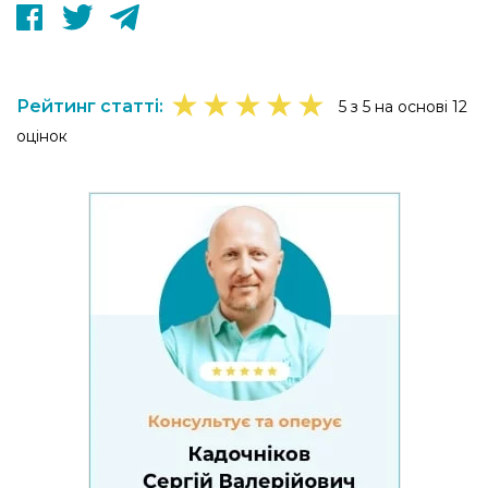
★
★
★
★
★
Рейтинг статті:
5 з 5 на основі 12
оцінок