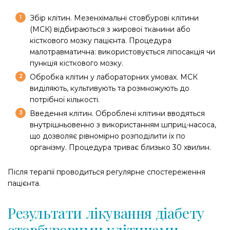
Збір клітин. Мезенхімальні стовбурові клітини
(МСК) відбираються з жирової тканини або
кісткового мозку пацієнта. Процедура
малотравматична: використовується ліпосакція чи
пункція кісткового мозку.
Обробка клітин у лабораторних умовах. МСК
виділяють, культивують та розмножують до
потрібної кількості.
Введення клітин. Оброблені клітини вводяться
внутрішньовенно з використанням шприц-насоса,
що дозволяє рівномірно розподілити їх по
організму. Процедура триває близько 30 хвилин.
Після терапії проводиться регулярне спостереження
пацієнта.
Результати лікування діабету
стовбуровими клітинами