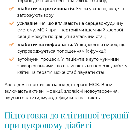
терапії для покращення загального стану;
діабетична ретинопатія
. Зміни у сітківці ока, які
загрожують зору;
ускладнення, що впливають на серцево-судинну
систему. МСК при гіпертонії чи ішемічній хворобі
серця можуть покращити загальний стан;
діабетична нефропатія.
Ушкодження нирок, що
супроводжується погіршенням їх функції;
аутоімунні процеси. У пацієнтів з аутоімунними
захворюваннями, що впливають на перебіг діабету,
клітинна терапія може стабілізувати стан.
Але є деякі протипоказання до терапії МСК. Вони
включають активні інфекції, злоякісні новоутворення,
вірусні гепатити, імунодефіцити та вагітність.
Підготовка до клітинної терапії
при цукровому діабеті