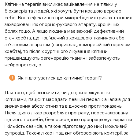
Клітинна терапія викликає зацікавлення не тільки у
біохакерів та людей, які хочуть бути кращою версією
себе. Вона ефективна при міжхребцевих грижах та інших
захворюваннях опорно-рухового апарату, хронічних
болях тощо. А якщо людина має важкий дефективний
стан хребта, що пов’язаний з хрящовою тканиною або
зв’язковим апаратом (наприклад, компресійний перелом
хребта), то після хірургічного лікування клітини
пришвидшують регенерацію тканин і забезпечують
нейропротекцію.
Як підготуватися до клітинної терапії?
Для того, щоб визначити, чи доцільне лікування
клітинами, пацієнт має здати певний перелік аналізів для
визначення абсолютних та відносних протипоказань.
Після цього лікар розробляє програму, персоналізовану
під його потреби, безпосередньо пропрацьовує варіанти
і кількість сеансів, а також підготовку до них і можливий
супровід. Також лікар і пацієнт обговорюють критерії, за