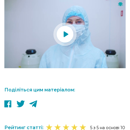
Поділіться цим матеріалом:
★
★
★
★
★
Рейтинг статті:
5 з 5 на основі 10