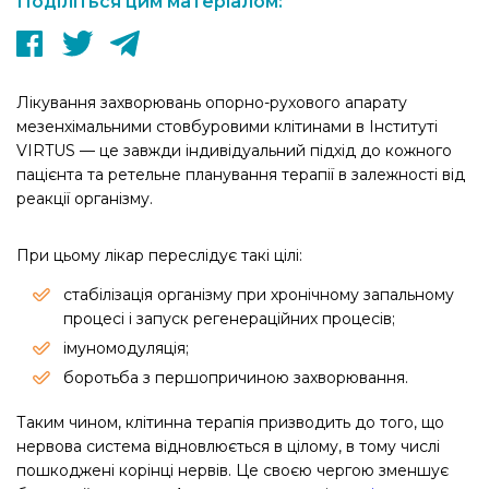
Поділіться цим матеріалом:
Лікування захворювань опорно-рухового апарату
мезенхімальними стовбуровими клітинами в Інституті
VIRTUS — це завжди індивідуальний підхід до кожного
пацієнта та ретельне планування терапії в залежності від
реакції організму.
При цьому лікар переслідує такі цілі:
стабілізація організму при хронічному запальному
процесі і запуск регенераційних процесів;
імуномодуляція;
боротьба з першопричиною захворювання.
Таким чином, клітинна терапія призводить до того, що
нервова система відновлюється в цілому, в тому числі
пошкоджені корінці нервів. Це своєю чергою зменшує