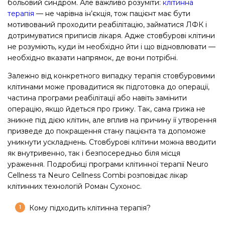
больовий синдром. Але важливо розуміти:
клітинна
терапія
— не чарівна ін’єкція, тож пацієнт має бути
мотивований проходити реабілітацію, займатися ЛФК і
дотримуватися приписів лікаря. Адже стовбурові клітини
не розуміють, куди їм необхідно йти і що відновлювати —
необхідно вказати напрямок, де вони потрібні.
Залежно від конкретного випадку терапія стовбуровими
клітинами може провадитися як підготовка до операції,
частина програми реабілітації або навіть замінити
операцію, якщо йдеться про грижу. Так, сама грижа не
зникне під дією клітин, але вплив на причину її утворення
призведе до покращення стану пацієнта та допоможе
уникнути ускладнень. Стовбурові клітини можна вводити
як внутривенно, так і безпосередньо біля місця
ураження. Подробиці програми клітинної терапії Neuro
Cellness та Neuro Cellness Combi розповідає лікар
клітинних технологій Роман Сухонос.
Кому підходить клітинна терапія?