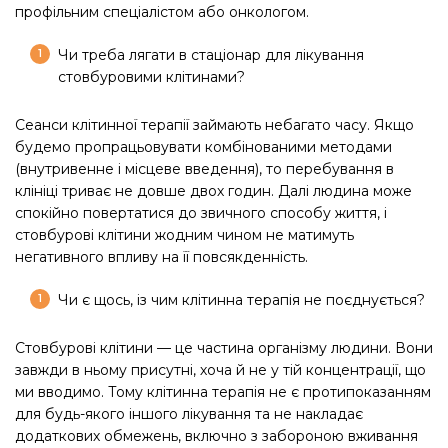
профільним спеціалістом або онкологом.
Чи треба лягати в стаціонар для лікування
стовбуровими клітинами?
Сеанси клітинної терапії займають небагато часу. Якщо
будемо пропрацьовувати комбінованими методами
(внутривенне і місцеве введення), то перебування в
клініці триває не довше двох годин. Далі людина може
спокійно повертатися до звичного способу життя, і
стовбурові клітини жодним чином не матимуть
негативного впливу на її повсякденність.
Чи є щось, із чим клітинна терапія не поєднується?
Стовбурові клітини — це частина організму людини. Вони
завжди в ньому присутні, хоча й не у тій концентрації, що
ми вводимо. Тому клітинна терапія не є протипоказанням
для будь-якого іншого лікування та не накладає
додаткових обмежень, включно з забороною вживання