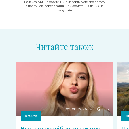
Надсилаючи цю форму, Ви підтверджуєте свою згоду
з політикою передавання і використання даних на
цьому сайті.
Читайте також
2
09-08-2026
11
6 хв.
краса
з
Все, що потрібно знати про
Як