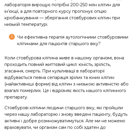
лабораторія вирощує потрібні 200-250 млн клітин для
ін’єкції, а для повторного курсу пропонує опцію
кріобанкування — зберігання стовбурових клітин при
низькій температурі.
Чи ефективна терапія аутологічними стовбуровими
клітинами для пацієнтів старшого віку?
Коли стовбурова клітина живе в нашому організмі, вона
проходить повний життєвий цикл: юність, зрілість,
згасання, смерть. При культивації в лабораторії
відбувається певна сепарація зрілих та юних клітин
(найактивніші форми) від клітин з низькою активністю або
взагалі померлих. Це і відрізняє якість нашого клітинного
препарату.
Стовбурові клітини людини старшого віку, які пройшли
через нашу лабораторію і знову введені пацієнту, будуть
активні і добре розмножуватимуться. Але ми не можемо
враховувати, чи організм сам по собі здатен до