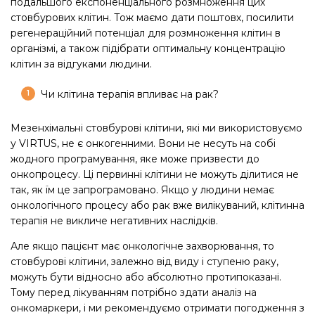
подальшого експоненціального розмноження цих
стовбурових клітин. Тож маємо дати поштовх, посилити
регенераційний потенціал для розмноження клітин в
організмі, а також підібрати оптимальну концентрацію
клітин за відгуками людини.
Чи клітина терапія впливає на рак?
Мезенхімальні стовбурові клітини, які ми використовуємо
у VIRTUS, не є онкогенними. Вони не несуть на собі
жодного програмування, яке може призвести до
онкопроцесу. Ці первинні клітини не можуть ділитися не
так, як їм це запрограмовано. Якщо у людини немає
онкологічного процесу або рак вже вилікуваний, клітинна
терапія не викличе негативних наслідків.
Але якщо пацієнт має онкологічне захворювання, то
стовбурові клітини, залежно від виду і ступеню раку,
можуть бути відносно або абсолютно протипоказані.
Тому перед лікуванням потрібно здати аналіз на
онкомаркери, і ми рекомендуємо отримати погодження з