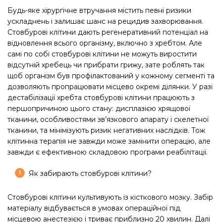
Будь-яке хірургічне втручання містить певні ризики
ускладнень і залишає шанс на рецидив захворювання.
Стовбурові клітини дають регенеративний потенціал на
відновлення всього організму, включно з хребтом. Але
самі по собі стовбурові клітини не можуть виростити
відсутній хребець чи прибрати грижу, зате роблять так
щоб організм був профілактований у кожному сегменті та
дозволяють пропрацювати місцево окремі ділянки. У разі
дестабілізації хребта стовбурові клітини працюють з
першопричиною цього стану: дисплазією хрящової
тканини, особливостями зв’язкового апарату і скелетної
тканини, та мінімізують ризик негативних наслідків. Тож
клітинна терапія не завжди може замінити операцію, але
завжди є ефективною складовою програми реабілітації.
Як забирають стовбурові клітини?
Стовбурові клітини культивують із кісткового мозку. Забір
матеріалу відбувається в умовах операційної під
місцевою анестезією і триває приблизно 20 хвилин. Далі