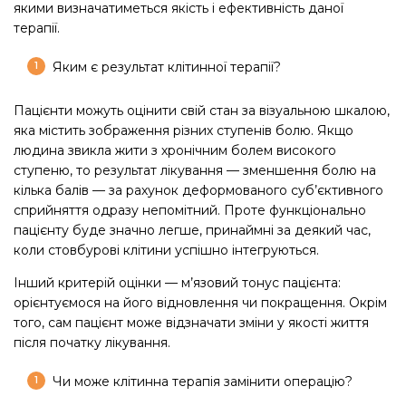
якими визначатиметься якість і ефективність даної
терапії.
Яким є результат клітинної терапії?
Пацієнти можуть оцінити свій стан за візуальною шкалою,
яка містить зображення різних ступенів болю. Якщо
людина звикла жити з хронічним болем високого
ступеню, то результат лікування — зменшення болю на
кілька балів — за рахунок деформованого суб’єктивного
сприйняття одразу непомітний. Проте функціонально
пацієнту буде значно легше, принаймні за деякий час,
коли стовбурові клітини успішно інтегруються.
Інший критерій оцінки — м’язовий тонус пацієнта:
орієнтуємося на його відновлення чи покращення. Окрім
того, сам пацієнт може відзначати зміни у якості життя
після початку лікування.
Чи може клітинна терапія замінити операцію?