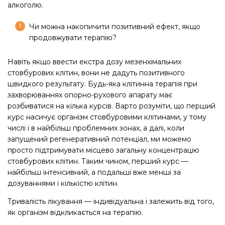
алкоголю.
Чи можна накопичити позитивний ефект, якщо
продовжувати терапію?
Навіть якщо ввести екстра дозу мезенхімальних
стовбурових клітин, вони не дадуть позитивного
швидкого результату. Будь-яка клітинна терапія при
захворюваннях опорно-рухового апарату має
розбиватися на кілька курсів. Варто розуміти, що перший
курс насичує організм стовбуровими клітинами, у тому
числі і в найбільш проблемних зонах, а далі, коли
запущений регенеративний потенціал, ми можемо
просто підтримувати місцево загальну концентрацію
стовбурових клітин. Таким чином, перший курс —
найбільш інтенсивний, а подальші вже менші за
дозуваннями і кількістю клітин.
Тривалість лікування — індивідуальна і залежить від того,
як організм відкликається на терапію.