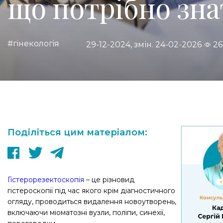
що потрібно зна
#гiнекологiя
29-12-2024, змін. 24-02-2026
26
Поділіться цим матеріалом:
Гістерорезектоскопія
– це різновид
гістероскопії під час якого крім діагностичного
огляду, проводиться видалення новоутворень,
включаючи міоматозні вузли, поліпи, синехії,