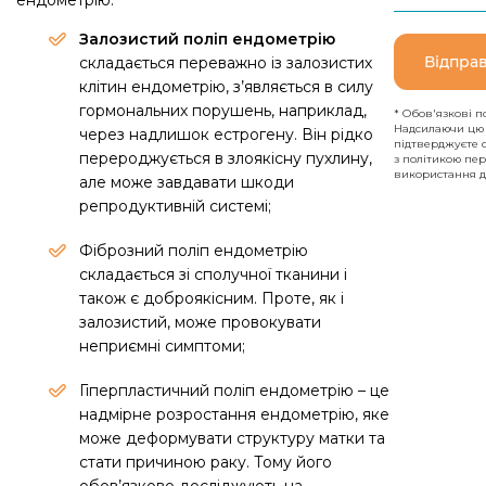
ендометрію:
Залозистий поліп ендометрію
Відпра
складається переважно із залозистих
клітин ендометрію, з’являється в силу
гормональних порушень, наприклад,
* Обов'язкові п
Надсилаючи цю
через надлишок естрогену. Він рідко
підтверджуєте 
перероджується в злоякісну пухлину,
з політикою пе
використання д
але може завдавати шкоди
репродуктивній системі;
Фіброзний поліп ендометрію
складається зі сполучної тканини і
також є доброякісним. Проте, як і
залозистий, може провокувати
неприємні симптоми;
Гіперпластичний поліп ендометрію
– це
надмірне розростання ендометрію, яке
може деформувати структуру матки та
стати причиною раку. Тому його