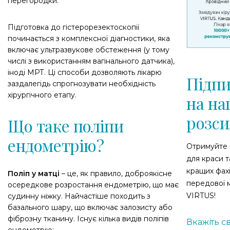
перегородки.
Підготовка до гістерорезектоскопії
починається з комплексної діагностики, яка
включає ультразвукове обстеження (у тому
числі з використанням вагінального датчика),
іноді МРТ. Ці способи дозволяють лікарю
Підпи
заздалегідь спрогнозувати необхідність
хірургічного етапу.
на на
розси
Що таке поліпи
ендометрію?
Отримуйте 
для краси т
кращих фахі
Поліп у матці
– це, як правило, доброякісне
передової
осередкове розростання ендометрію, що має
VIRTUS!
судинну ніжку. Найчастіше походить з
базального шару, що включає залозисту або
фіброзну тканину. Існує кілька видів поліпів
Вкажіть св