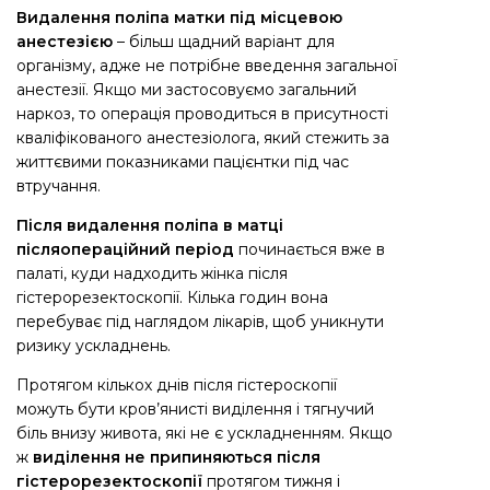
Видалення поліпа матки під місцевою
анестезією
– більш щадний варіант для
організму, адже не потрібне введення загальної
анестезії. Якщо ми застосовуємо загальний
наркоз, то операція проводиться в присутності
кваліфікованого анестезіолога, який стежить за
життєвими показниками пацієнтки під час
втручання.
Після видалення поліпа в матці
післяопераційний період
починається вже в
палаті, куди надходить жінка після
гістерорезектоскопії. Кілька годин вона
перебуває під наглядом лікарів, щоб уникнути
ризику ускладнень.
Протягом кількох днів після гістероскопії
можуть бути кров’янисті виділення і тягнучий
біль внизу живота, які не є ускладненням. Якщо
ж
виділення не припиняються після
гістерорезектоскопії
протягом тижня і