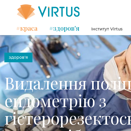
#краса
#здоров'я
Інститут Virtus
здоров'я
Видалення поліп
ендометрію з
гістерорезектос