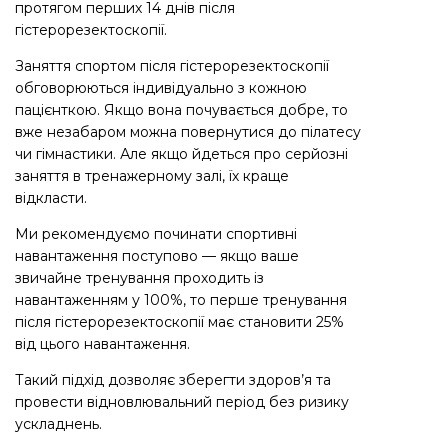
протягом перших 14 днів після
гістерорезектоскопії.
Заняття спортом після гістерорезектоскопії
обговорюються індивідуально з кожною
пацієнткою. Якщо вона почувається добре, то
вже незабаром можна повернутися до пілатесу
чи гімнастики. Але якщо йдеться про серйозні
заняття в тренажерному залі, їх краще
відкласти.
Ми рекомендуємо починати спортивні
навантаження поступово — якщо ваше
звичайне тренування проходить із
навантаженням у 100%, то перше тренування
після гістерорезектоскопії має становити 25%
від цього навантаження.
Такий підхід дозволяє зберегти здоров’я та
провести відновлювальний період без ризику
ускладнень.