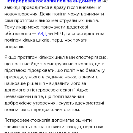
Гістерорезектоскопія поліпа ендометрію
не
завжди проводиться відразу після виявлення
новоутворення. Деякі поліпи можуть зникнути
самі протягом кількох менструальних циклів.
Тому лікар може призначати додаткові
обстеження —
УЗД
чи МРТ, та спостерігати за
поліпом кілька циклів, перш ніж почати
операцію.
Якщо протягом кількох циклів ми спостерігаємо,
що поліп не йде з менструальною кров’ю, це є
підставою підозрювати, що поліп має базальну
природу, у нього є судинна ніжка, а значить
найкраще рішення – видалити його за
допомогою гістерорезектоскопії. Адже,
незважаючи на те, що поліп зазвичай
доброякісне утворення, існують аденоматозні
поліпи, які є передраковим станом.
Гістерорезектоскопія допомагає оцінити
злоякісність поліпа та вжити заходів, перш ніж