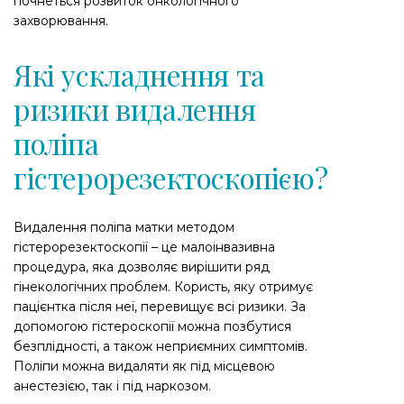
почнеться розвиток онкологічного
захворювання.
Які ускладнення та
ризики видалення
поліпа
гістерорезектоскопією?
Видалення поліпа матки методом
гістерорезектоскопії – це малоінвазивна
процедура, яка дозволяє вирішити ряд
гінекологічних проблем. Користь, яку отримує
пацієнтка після неї, перевищує всі ризики. За
допомогою гістероскопії можна позбутися
безплідності, а також неприємних симптомів.
Поліпи можна видаляти як під місцевою
анестезією, так і під наркозом.