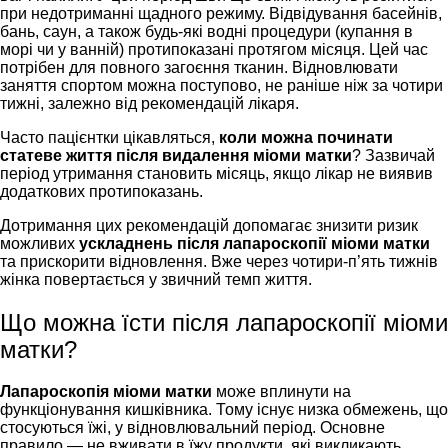
при недотриманні щадного режиму. Відвідування басейнів,
бань, саун, а також будь-які водні процедури (купання в
морі чи у ванній) протипоказані протягом місяця. Цей час
потрібен для повного загоєння тканин. Відновлювати
заняття спортом можна поступово, не раніше ніж за чотири
тижні, залежно від рекомендацій лікаря.
Часто пацієнтки цікавляться,
коли можна починати
статеве життя після видалення міоми матки
? Зазвичай
період утримання становить місяць, якщо лікар не виявив
додаткових протипоказань.
Дотримання цих рекомендацій допомагає знизити ризик
можливих
ускладнень після лапароскопії міоми матки
та прискорити відновлення. Вже через чотири-п’ять тижнів
жінка повертається у звичний темп життя.
Що можна їсти після лапароскопії міоми
матки?
Лапароскопія міоми матки
може вплинути на
функціонування кишківника. Тому існує низка обмежень, що
стосуються їжі, у відновлювальний період. Основне
правило — не вживати в їжу продукти, які викликають