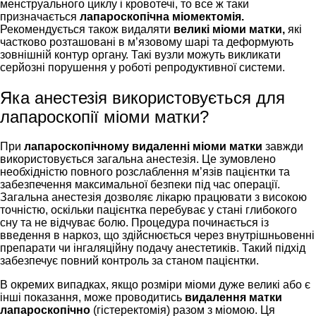
менструального циклу і кровотечі, то все ж таки
призначається
лапароскопічна міомектомія.
Рекомендується також видаляти
великі міоми матки,
які
частково розташовані в м’язовому шарі та деформують
зовнішній контур органу. Такі вузли можуть викликати
серйозні порушення у роботі репродуктивної системи.
Яка анестезія використовується для
лапароскопії міоми матки?
При
лапароскопічному видаленні міоми матки
завжди
використовується загальна анестезія. Це зумовлено
необхідністю повного розслаблення м’язів пацієнтки та
забезпечення максимальної безпеки під час операції.
Загальна анестезія дозволяє лікарю працювати з високою
точністю, оскільки пацієнтка перебуває у стані глибокого
сну та не відчуває болю. Процедура починається із
введення в наркоз, що здійснюється через внутрішньовенні
препарати чи інгаляційну подачу анестетиків. Такий підхід
забезпечує повний контроль за станом пацієнтки.
В окремих випадках, якщо розміри міоми дуже великі або є
інші показання, може проводитись
видалення матки
лапароскопічно
(гістеректомія) разом з міомою. Ця