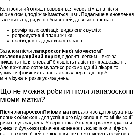
Контрольний огляд проводиться через сім днів після
міомектомії, тоді ж знімаються шви. Подальше відновлення
залежить від ряду особливостей, до яких належать:
розмір та локалізація видалених вузлів;
репродуктивні плани жінки;
необхідність додаткової терапії.
Загалом після
лапароскопічної міомектомії
післяопераційний період
є досить легким. І вже за
тиждень після операції більшість пацієнток працездатні.
Але важливо дотримуватися рекомендацій лікаря та
уникати фізичних навантажень у перші дні, щоб
мінімізувати ризик ускладнень.
Що не можна робити після лапароскопії
міоми матки?
Після лапароскопії міоми матки
важливо дотримуватись
певних обмежень для успішного відновлення та мінімізації
ризиків ускладнень. У перші три-п’ять днів рекомендується
уникати будь-якої фізичної активності, включаючи підйом
ваг і нахили. У цей період шви ще свіжі і можуть розійтися