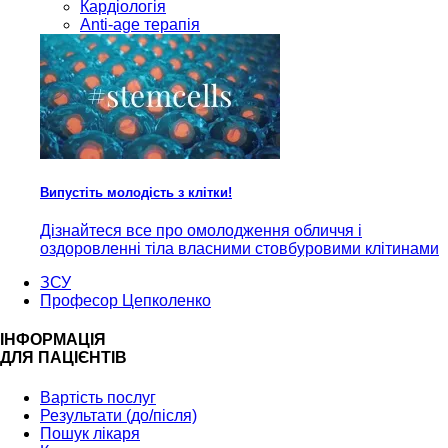
Кардiологія
Anti-age терапія
Випустіть молодість з клітки!
Дізнайтеся все про омолодження обличчя і
оздоровленні тіла власними стовбуровими клітинами
ЗСУ
Професор Цепколенко
ІНФОРМАЦІЯ
ДЛЯ ПАЦІЄНТІВ
Вартість послуг
Результати (до/після)
Пошук лікаря