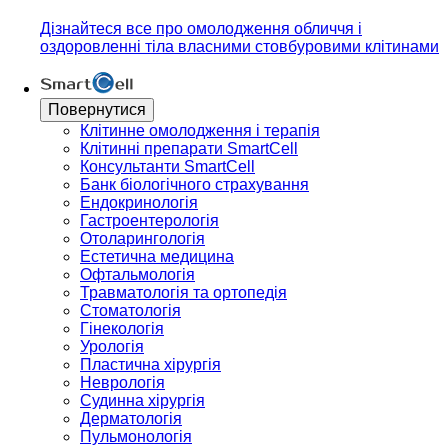
Дізнайтеся все про омолодження обличчя і
оздоровленні тіла власними стовбуровими клітинами
Повернутися
Клітинне омолодження і терапія
Клітинні препарати SmartCell
Консультанти SmartCell
Банк бiологiчного страхування
Ендокринологія
Гастроентерологія
Отоларингологія
Естетична медицина
Офтальмологія
Травматологія та ортопедія
Стоматологія
Гінекологія
Урологія
Пластична хірургія
Неврологія
Судинна хірургія
Дерматологія
Пульмонологія