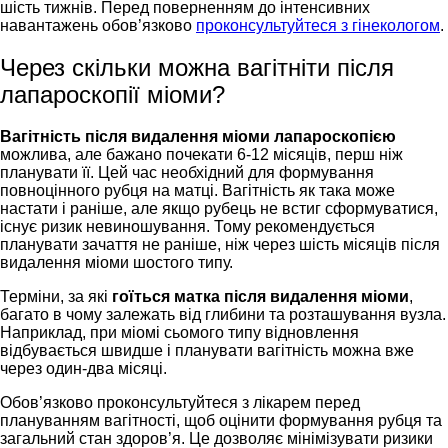
шість тижнів. Перед поверненням до інтенсивних
навантажень обов’язково
проконсультуйтеся з гінекологом
.
Через скільки можна вагітніти після
лапароскопії міоми?
Вагітність після видалення міоми лапароскопією
можлива, але бажано почекати 6-12 місяців, перш ніж
планувати її. Цей час необхідний для формування
повноцінного рубця на матці. Вагітність як така може
настати і раніше, але якщо рубець не встиг сформуватися,
існує ризик невиношування. Тому рекомендується
планувати зачаття не раніше, ніж через шість місяців після
видалення міоми шостого типу.
Терміни, за які
гоїться матка після видалення міоми
,
багато в чому залежать від глибини та розташування вузла.
Наприклад, при міомі сьомого типу відновлення
відбувається швидше і планувати вагітність можна вже
через один-два місяці.
Обов’язково проконсультуйтеся з лікарем перед
плануванням вагітності, щоб оцінити формування рубця та
загальний стан здоров’я. Це дозволяє мінімізувати ризики