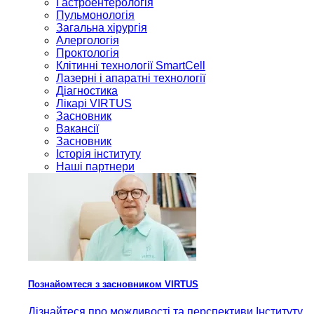
Гастроентерологія
Пульмонологія
Загальна хірургія
Алергологія
Проктологія
Клітинні технології SmartCell
Лазерні і апаратні технології
Діагностика
Лікарі VIRTUS
Засновник
Вакансії
Засновник
Історія інституту
Наші партнери
Познайомтеся з засновником VIRTUS
Дізнайтеся про можливості та перспективи Інституту