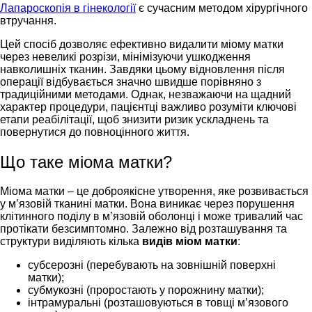
Лапароскопія в гінекології
є сучасним методом хірургічного
втручання.
Цей спосіб дозволяє ефективно видалити міому матки
через невеликі розрізи, мінімізуючи ушкодження
навколишніх тканин. Завдяки цьому відновлення після
операції відбувається значно швидше порівняно з
традиційними методами. Однак, незважаючи на щадний
характер процедури, пацієнтці важливо розуміти ключові
етапи реабілітації, щоб знизити ризик ускладнень та
повернутися до повноцінного життя.
Що таке міома матки?
Міома матки – це доброякісне утворення, яке розвивається
у м’язовій тканині матки. Вона виникає через порушення
клітинного поділу в м’язовій оболонці і може тривалий час
протікати безсимптомно. Залежно від розташування та
структури виділяють кілька
видів міом матки
:
субсерозні (перебувають на зовнішній поверхні
матки);
субмукозні (проростають у порожнину матки);
інтрамуральні (розташовуються в товщі м’язового