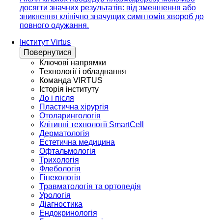
досягти значних результатів: від зменшення або
зникнення клінічно значущих симптомів хвороб до
повного одужання.
Інститут Virtus
Повернутися
Ключові напрямки
Технології і обладнання
Команда VIRTUS
Історія інституту
До і після
Пластична хірургія
Отоларингологія
Клітинні технології SmartCell
Дерматологія
Естетична медицина
Офтальмологія
Трихологія
Флебологія
Гінекологія
Травматологія та ортопедія
Урологія
Діагностика
Ендокринологія