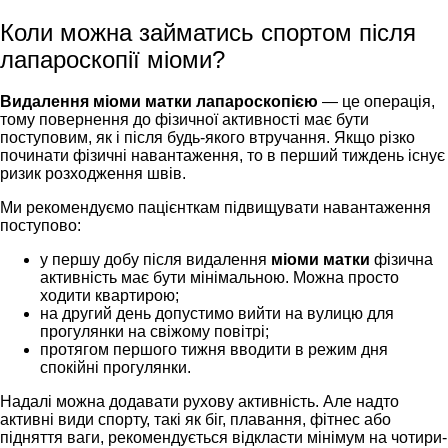
Коли можна займатись спортом після
лапароскопії міоми?
Видалення міоми матки лапароскопією
— це операція,
тому повернення до фізичної активності має бути
поступовим, як і після будь-якого втручання. Якщо різко
починати фізичні навантаження, то в перший тиждень існує
ризик розходження швів.
Ми рекомендуємо пацієнткам підвищувати навантаження
поступово:
у першу добу після видалення
міоми матки
фізична
активність має бути мінімальною. Можна просто
ходити квартирою;
на другий день допустимо вийти на вулицю для
прогулянки на свіжому повітрі;
протягом першого тижня вводити в режим дня
спокійні прогулянки.
Надалі можна додавати рухову активність. Але надто
активні види спорту, такі як біг, плавання, фітнес або
підняття ваги, рекомендується відкласти мінімум на чотири-