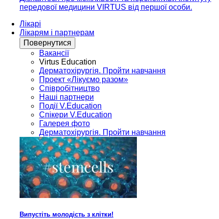
передової медицини VIRTUS від першої особи.
Лікарі
Лікарям і партнерам
Повернутися
Вакансії
Virtus Education
Дерматохірургія. Пройти навчання
Проект «Лікуємо разом»
Співробітництво
Наші партнери
Події V.Education
Спікери V.Education
Галерея фото
Дерматохірургія. Пройти навчання
Випустіть молодість з клітки!