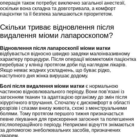
операція також потребує виключно загальної анестезії,
оскільки вона складна та довготривала, а комфорт
пацієнтки та її безпека залишаються пріоритетом.
Скільки триває відновлення після
видалення міоми лапароскопом?
Відновлення після лапароскопії міоми матки
відбувається відносно швидко завдяки малоінвазивному
характеру процедури. Після операції міомектомія пацієнтка
перебуває у клініці протягом доби під наглядом лікарів.
Якщо немає жодних ускладнень, що буває рідко,
наступного дня жінка вирушає додому.
Болі після видалення міоми матки
є нормальною
частиною відновлювального періоду. Вони пов’язані із
загоєнням тканин та адаптацією організму до змін після
хірургічного втручання. Спочатку є дискомфорт в області
розрізів і спазми внизу живота, схожі з менструальними
болями. Тому протягом першого тижня призначається
певне лікування для прискорення загоєння та полегшення
післяопераційного періоду. Неприємні відчуття знімаються
за допомогою знеболювальних засобів, призначених
лікарем.