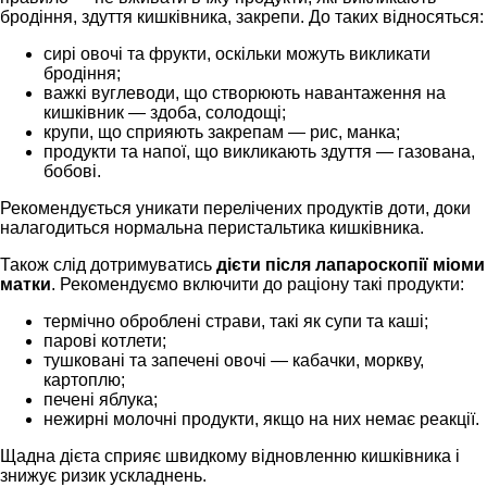
бродіння, здуття кишківника, закрепи. До таких відносяться:
сирі овочі та фрукти, оскільки можуть викликати
бродіння;
важкі вуглеводи, що створюють навантаження на
кишківник — здоба, солодощі;
крупи, що сприяють закрепам — рис, манка;
продукти та напої, що викликають здуття — газована,
бобові.
Рекомендується уникати перелічених продуктів доти, доки
налагодиться нормальна перистальтика кишківника.
Також слід дотримуватись
дієти після лапароскопії міоми
матки
. Рекомендуємо включити до раціону такі продукти:
термічно оброблені страви, такі як супи та каші;
парові котлети;
тушковані та запечені овочі — кабачки, моркву,
картоплю;
печені яблука;
нежирні молочні продукти, якщо на них немає реакції.
Щадна дієта сприяє швидкому відновленню кишківника і
знижує ризик ускладнень.