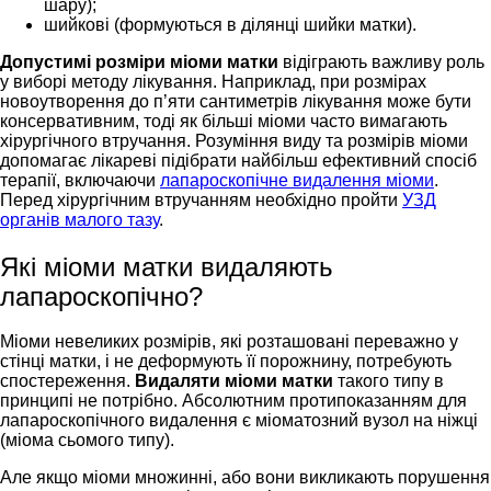
шару);
шийкові (формуються в ділянці шийки матки).
Допустимі розміри міоми матки
відіграють важливу роль
у виборі методу лікування. Наприклад, при розмірах
новоутворення до п’яти сантиметрів лікування може бути
консервативним, тоді як більші міоми часто вимагають
хірургічного втручання. Розуміння виду та розмірів міоми
допомагає лікареві підібрати найбільш ефективний спосіб
терапії, включаючи
лапароскопічне видалення міоми
.
Перед хірургічним втручанням необхідно пройти
УЗД
органів малого тазу
.
Які міоми матки видаляють
лапароскопічно?
Міоми невеликих розмірів, які розташовані переважно у
стінці матки, і не деформують її порожнину, потребують
спостереження.
Видаляти міоми матки
такого типу в
принципі не потрібно. Абсолютним протипоказанням для
лапароскопічного видалення є міоматозний вузол на ніжці
(міома сьомого типу).
Але якщо міоми множинні, або вони викликають порушення