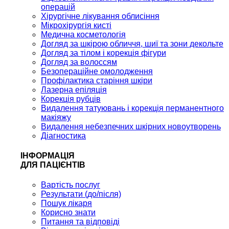
операцій
Хірургічне лікування облисіння
Мікрохірургія кисті
Медична косметологія
Догляд за шкірою обличчя, шиї та зони декольте
Догляд за тілом і корекція фігури
Догляд за волоссям
Безопераційне омолодження
Профілактика старіння шкіри
Лазерна епіляція
Корекція рубців
Видалення татуювань і корекція перманентного
макіяжу
Видалення небезпечних шкірних новоутворень
Діагностика
ІНФОРМАЦІЯ
ДЛЯ ПАЦІЄНТІВ
Вартість послуг
Результати (до/після)
Пошук лікаря
Корисно знати
Питання та відповіді