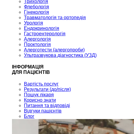
Трихологія
Флебологія
Гінекологія
Травматологія та ортопедія
Урологія
Ендокринологія
Гастроентерологія
Алергологія
Проктологія
Алерготести (алергопроби)
Ультразвукова діагностика (УЗД)
ІНФОРМАЦІЯ
ДЛЯ ПАЦІЄНТІВ
Вартість послуг
Результати (до/після)
Пошук лікаря
Корисно знати
Питання та відповіді
Відгуки пацієнтів
Блог