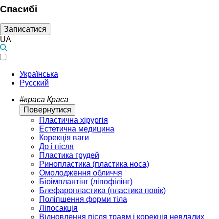
Спасибі
Записатися
UA
Українська
Русский
#краса
Краса
Повернутися
Пластична хірургія
Естетична медицина
Корекція ваги
До і після
Пластика грудей
Ринопластика (пластика носа)
Омолодження обличчя
Біоімплантінг (ліпофілінг)
Блефаропластика (пластика повік)
Поліпшення форми тіла
Ліпосакція
Відновлення після травм і корекція невдалих