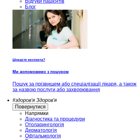
Відгуки пацієнтів
Блог
Шукаєте експерта?
Ми допоможемо з пошуком
Пошук за прізвищем або спеціалізації лікаря, а також
за назвою послуги або захворювання
#здоров'я
Здоров'я
Повернутися
Напрямки
Діагностика та процедури
Отоларингологія
Дерматологія
Офтальмологія