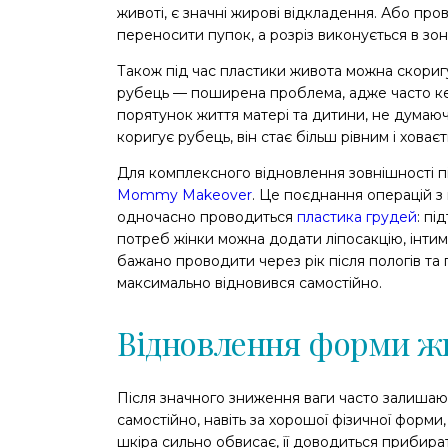
животі, є значні жирові відкладення. Або про
переносити пупок, а розріз виконується в зоні 
Також під час пластики живота можна скориг
рубець — поширена проблема, адже часто кес
порятунок життя матері та дитини, не думаюч
коригує рубець, він стає більш рівним і хова
Для комплексного відновлення зовнішності пі
Mommy Makeover
. Це поєднання операцій з 
одночасно проводиться
пластика грудей
: пі
потреб жінки можна додати ліпосакцію, інтим
бажано проводити через рік після пологів та
максимально відновився самостійно.
Відновлення форми жи
Після значного зниження ваги часто залишаю
самостійно, навіть за хорошої фізичної форми
шкіра сильно обвисає, її доводиться прибират