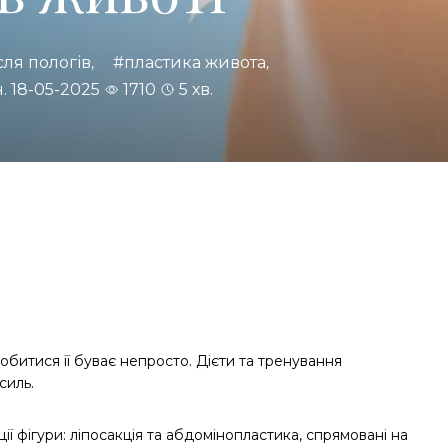
сля пологів
#пластика живота
,
,
н. 18-05-2025
1710
5 хв.
обитися її буває непросто. Дієти та тренування
силь.
ції фігури: ліпосакція та абдомінопластика, спрямовані на