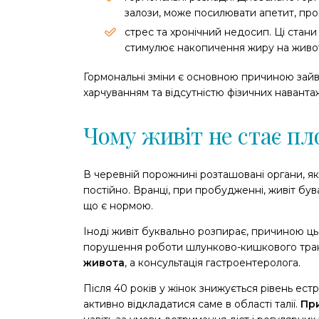
залози, може посилювати апетит, про
стрес та хронічний недосип. Ці стан
стимулює накопичення жиру на живот
Гормональні зміни є основною причиною зайв
харчуванням та відсутністю фізичних наванта
Чому живіт не стає п
В черевній порожнині розташовані органи, як
постійно. Вранці, при пробудженні, живіт бува
що є нормою.
Іноді живіт буквально розпирає, причиною ц
порушення роботи шлунково-кишкового тракт
живота
, а консультація гастроентеролога.
Після 40 років у жінок знижується рівень ест
активно відкладатися саме в області талії.
При