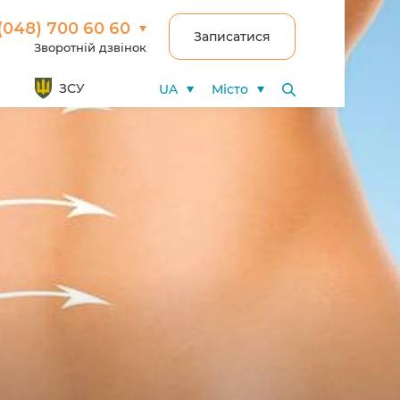
(048) 700 60 60
Записатися
Зворотній дзвінок
ЗСУ
UA
Місто