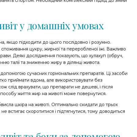
х занять спортом. Необхідний комплексний підхід до зміни
віт у домашніх умовах
а, якщо підходити до цього послідовно і розумно.
споживання цукру, жирної та переробленої їжі. Важливо
прави. Деякі дослідження показують, що хулахуп (обруч,
нню талії та зниженню жиру в ділянці живота.
 допомогою сучасних гормональних препаратів. Ці засоби
егко приймати вдома, але використовувати без
 слід врахувати, що препарати не дешеві, і після
 способу життя жир на животі може повернутися.
исла шкіра на животі. Оптимально скидати до трьох
а не встигає скоротитися і підтягнутися, тому доводиться
ивіт та боки за допомогою