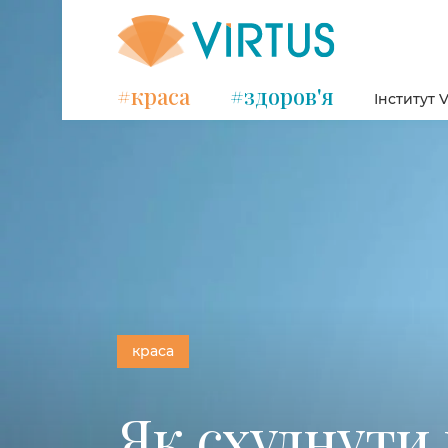
#краса
#здоров'я
Інститут V
краса
Як схуднути