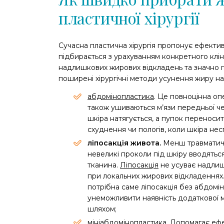
пластичної хірургії
Сучасна пластична хірургія пропонує ефектив
підбирається з урахуванням конкретного клін
надлишкових жирових відкладень та значно 
поширені хірургічні методи усунення жиру на
абдомінопластика
. Це повноцінна оп
також ушиваються м’язи передньої чер
шкіра натягується, а пупок переноси
схуднення чи пологів, коли шкіра не
ліпосакція живота.
Менш травматичн
невеликі проколи під шкіру вводятьс
тканина.
Ліпосакція
не усуває надлишо
при локальних жирових відкладеннях.
потрібна саме ліпосакція без абдом
унеможливити наявність додаткової м
шляхом;
мініабдомінопластика. Допомагає е