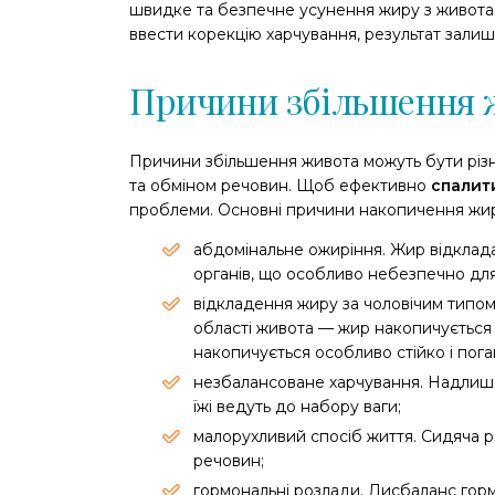
швидке та безпечне усунення жиру з живота
ввести корекцію харчування, результат залиша
Причини збільшення 
Причини збільшення живота можуть бути різн
та обміном речовин. Щоб ефективно
спалит
проблеми. Основні причини накопичення жиру
абдомінальне ожиріння. Жир відклада
органів, що особливо небезпечно для
відкладення жиру за чоловічим типом
області живота — жир накопичується в 
накопичується особливо стійко і поган
незбалансоване харчування. Надлишок
їжі ведуть до набору ваги;
малорухливий спосіб життя. Сидяча р
речовин;
гормональні розлади. Дисбаланс гормо