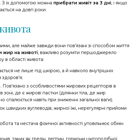
. З їх допомогою можна
прибрати живіт за 3 дні
, і якщо
ється на довгі роки.
живота
ими, але майже завжди вони пов’язані зі способом життя
и жир на животі
, важливо розуміти першоджерело
 в області живота:
ється не лише під шкірою, а й навколо внутрішніх
 здоров’я;
. Пов’язано з особливостями жирових рецепторів в
зоні, де є жирові пастки (ділянки тіла, де жир
о спалюється навіть при зниженні загальної ваги);
 швидких вуглеводів, жирної їжі, нерегулярні прийоми
обота та нестача фізичної активності уповільнює обмін
нів, таких як грелін, лептин, гормони щитоподібної