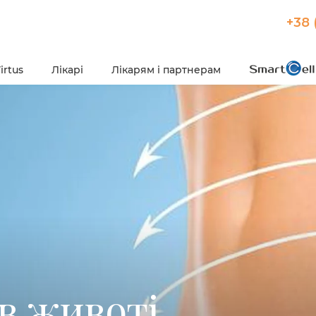
+38 
irtus
Лікарі
Лікарям і партнерам
 в животі