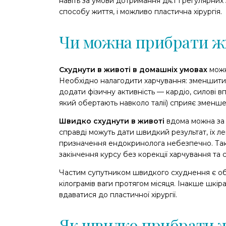
навіть за умови дотримання дієт і регулярни
способу життя, і можливо пластична хірургія.
Чи можна прибрати жи
Схуднути в животі в домашніх умовах
можн
Необхідно налагодити харчування: зменшити 
додати фізичну активність — кардіо, силові в
який обертають навколо талії) сприяє зменше
Швидко схуднути в животі
вдома можна за
справді можуть дати швидкий результат, їх л
призначення ендокринолога небезпечно. Також
закінчення курсу без корекції харчування та
Частим супутником швидкого схуднення є обв
кілограмів ваги протягом місяця. Інакше шкір
вдаватися до пластичної хірургії.
Як швидко прибрати ж