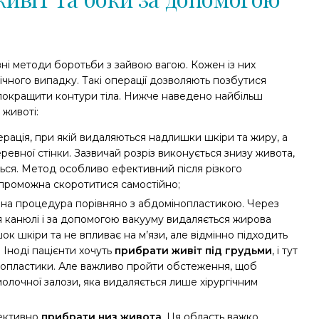
ні методи боротьби з зайвою вагою. Кожен із них
ічного випадку. Такі операції дозволяють позбутися
покращити контури тіла. Нижче наведено найбільш
 животі:
ерація, при якій видаляються надлишки шкіри та жиру, а
евної стінки. Зазвичай розріз виконується знизу живота,
ться. Метод особливо ефективний після різкого
спроможна скоротитися самостійно;
а процедура порівняно з абдомінопластикою. Через
я канюлі і за допомогою вакууму видаляється жирова
к шкіри та не впливає на м’язи, але відмінно підходить
 Іноді пацієнти хочуть
прибрати живіт під грудьми
, і тут
інопластики. Але важливо пройти обстеження, щоб
олочної залози, яка видаляється лише хірургічним
фективно
прибрати низ живота
. Ця область важко