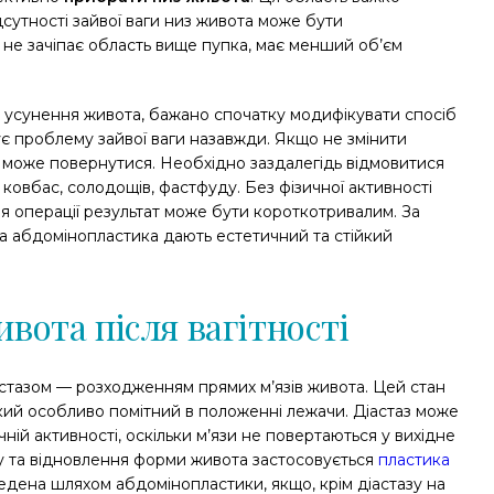
ідсутності зайвої ваги низ живота може бути
не зачіпає область вище пупка, має менший об’єм
 усунення живота, бажано спочатку модифікувати спосіб
шує проблему зайвої ваги назавжди. Якщо не змінити
ті може повернутися. Необхідно заздалегідь відмовитися
 ковбас, солодощів, фастфуду. Без фізичної активності
ісля операції результат може бути короткотривалим. За
та абдомінопластика дають естетичний та стійкий
вота після вагітності
іастазом — розходженням прямих м’язів живота. Цей стан
який особливо помітний в положенні лежачи. Діастаз може
ичній активності, оскільки м’язи не повертаються у вихідне
у та відновлення форми живота застосовується
пластика
едена шляхом абдомінопластики, якщо, крім діастазу на