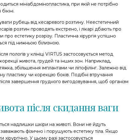
водиться мініабдомінопластика, при якій не потрібно
бікіні.
увати рубець від кесаревого розтину. Неестетичний
арів розтин проводять екстрено, і лікарі дбають про
и про естетику розрізу. Пластична хірургія успішно
ється під нижньою білизною.
сля пологів у клініці VIRTUS застосовується метод
корекції живота, грудей та інших зон. Наприклад,
дтяжка, збільшення імплантами чи ліпофілінг. Залежно від
ну пластику чи корекцію боків. Подібні втручання
 після завершення грудного вигодовування, щоб організм
вота після скидання ваги
ться надлишки шкіри на животі. Вони не йдуть
, заважають фізично і порушують естетику тіла. Якщо
и хірургічно. У цьому разі застосовується