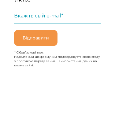
VIRTUS!
Вкажіть свій e-mail*
Відправити
* Обов'язкові поля
Надсилаючи цю форму, Ви підтверджуєте свою згоду
з політикою передавання і використання даних на
цьому сайті.