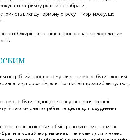
вокувати затримку рідини та набряки;
и сприяють викиду гормону стресу — кортизолу, що
і.
ої ваги. Ожиріння частіше спровоковане некоректним
жень.
лоским
им потрібний простір, тому живіт не може бути плоским
є запалим, порожнім, але після їжі він трохи збільшується,
ього може бути підвищене газоутворення чи інші
у. У такому разі потрібна не
дієта для схуднення
рогенів, сповільнюється обмін речовин і жир починає
брати віковий жир на животі жінкам
досить важко