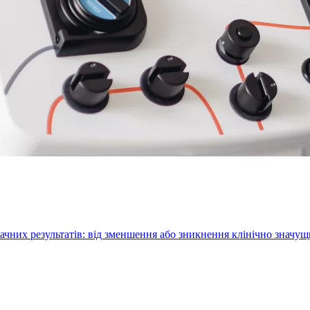
ачних результатів: від зменшення або зникнення клінічно значу