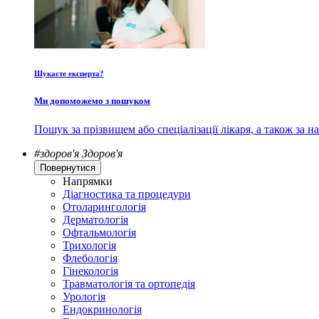
Шукаєте експерта?
Ми допоможемо з пошуком
Пошук за прізвищем або спеціалізації лікаря, а також за
#здоров'я
Здоров'я
Повернутися
Напрямки
Діагностика та процедури
Отоларингологія
Дерматологія
Офтальмологія
Трихологія
Флебологія
Гінекологія
Травматологія та ортопедія
Урологія
Ендокринологія