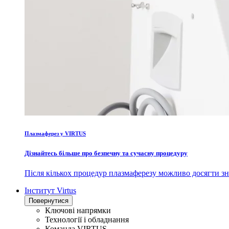
Плазмаферез у VIRTUS
Дізнайтесь більше про безпечну та сучасну процедуру
Після кількох процедур плазмаферезу можливо досягти зн
Інститут Virtus
Повернутися
Ключові напрямки
Технології і обладнання
Команда VIRTUS