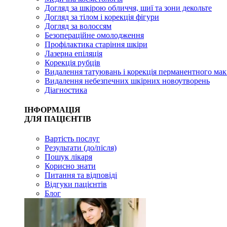
Догляд за шкірою обличчя, шиї та зони декольте
Догляд за тілом і корекція фігури
Догляд за волоссям
Безопераційне омолодження
Профілактика старіння шкіри
Лазерна епіляція
Корекція рубців
Видалення татуювань і корекція перманентного мак
Видалення небезпечних шкірних новоутворень
Діагностика
ІНФОРМАЦІЯ
ДЛЯ ПАЦІЄНТІВ
Вартість послуг
Результати (до/після)
Пошук лікаря
Корисно знати
Питання та відповіді
Відгуки пацієнтів
Блог