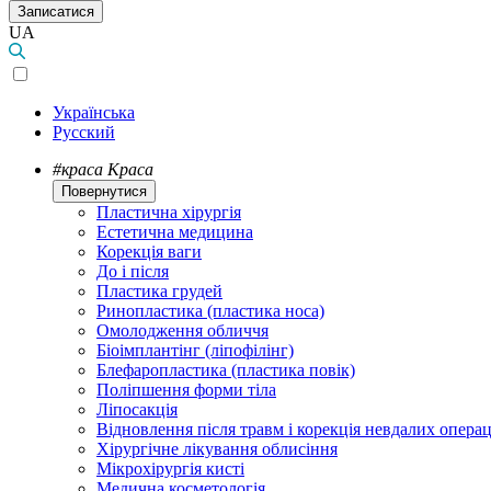
Записатися
UA
Українська
Русский
#краса
Краса
Повернутися
Пластична хірургія
Естетична медицина
Корекція ваги
До і після
Пластика грудей
Ринопластика (пластика носа)
Омолодження обличчя
Біоімплантінг (ліпофілінг)
Блефаропластика (пластика повік)
Поліпшення форми тіла
Ліпосакція
Відновлення після травм і корекція невдалих операц
Хірургічне лікування облисіння
Мікрохірургія кисті
Медична косметологія