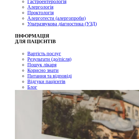
Гастроентерологія
Алергологія
Проктологія
Алерготести (алергопроби)
Ультразвукова діагностика (УЗД)
ІНФОРМАЦІЯ
ДЛЯ ПАЦІЄНТІВ
Вартість послуг
Результати (до/після)
Пошук лікаря
Корисно знати
Питання та відповіді
Відгуки пацієнтів
Блог