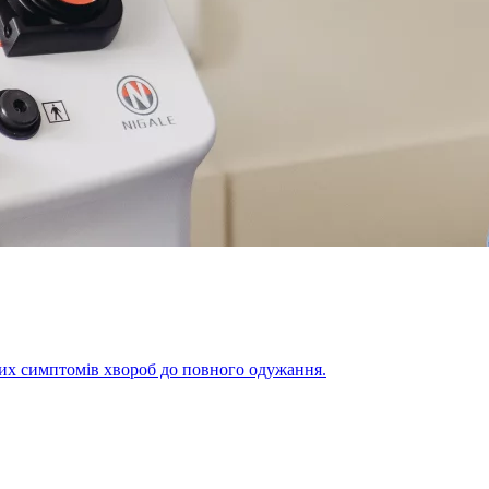
щих симптомів хвороб до повного одужання.