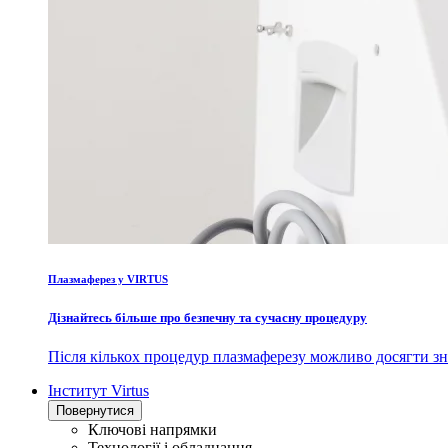
Плазмаферез у VIRTUS
Дізнайтесь більше про безпечну та сучасну процедуру
Після кількох процедур плазмаферезу можливо досягти зн
Інститут Virtus
Повернутися
Ключові напрямки
Технології і обладнання