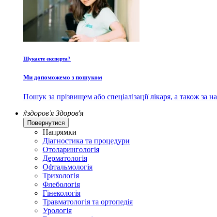
Шукаєте експерта?
Ми допоможемо з пошуком
Пошук за прізвищем або спеціалізації лікаря, а також за
#здоров'я
Здоров'я
Повернутися
Напрямки
Діагностика та процедури
Отоларингологія
Дерматологія
Офтальмологія
Трихологія
Флебологія
Гінекологія
Травматологія та ортопедія
Урологія