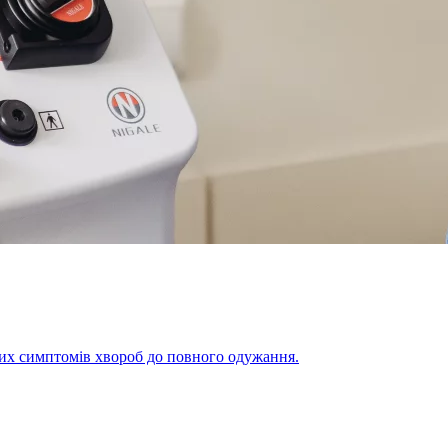
щих симптомів хвороб до повного одужання.