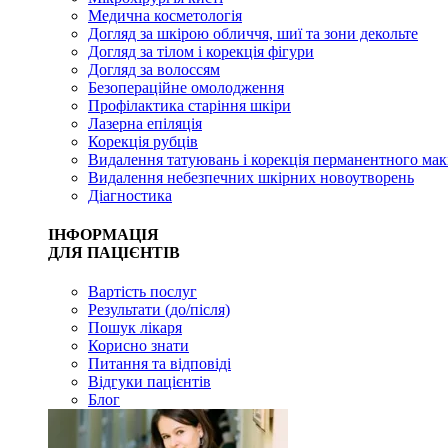
Медична косметологія
Догляд за шкірою обличчя, шиї та зони декольте
Догляд за тілом і корекція фігури
Догляд за волоссям
Безопераційне омолодження
Профілактика старіння шкіри
Лазерна епіляція
Корекція рубців
Видалення татуювань і корекція перманентного мак
Видалення небезпечних шкірних новоутворень
Діагностика
ІНФОРМАЦІЯ
ДЛЯ ПАЦІЄНТІВ
Вартість послуг
Результати (до/після)
Пошук лікаря
Корисно знати
Питання та відповіді
Відгуки пацієнтів
Блог