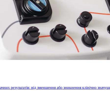
ачних результатів: від зменшення або зникнення клінічно значу