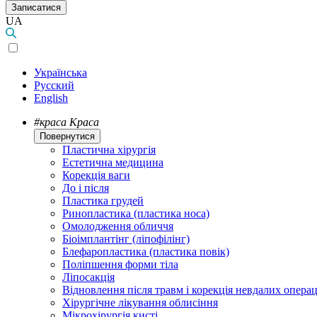
Записатися
UA
Українська
Русский
English
#краса
Краса
Повернутися
Пластична хірургія
Естетична медицина
Корекція ваги
До і після
Пластика грудей
Ринопластика (пластика носа)
Омолодження обличчя
Біоімплантінг (ліпофілінг)
Блефаропластика (пластика повік)
Поліпшення форми тіла
Ліпосакція
Відновлення після травм і корекція невдалих операц
Хірургічне лікування облисіння
Мікрохірургія кисті