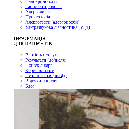
Ендокринологія
Гастроентерологія
Алергологія
Проктологія
Алерготести (алергопроби)
Ультразвукова діагностика (УЗД)
ІНФОРМАЦІЯ
ДЛЯ ПАЦІЄНТІВ
Вартість послуг
Результати (до/після)
Пошук лікаря
Корисно знати
Питання та відповіді
Відгуки пацієнтів
Блог