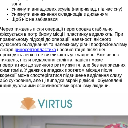
зони
Уникнути випадкових зсувів (наприклад, під час сну)
Уникнути виникнення складнощів з диханням
Щоб ніс не забивався
Через тиждень після операції перегородка стабільно
фіксується в потрібному місці і пластинку видаляють. При
правильному підході до операції, наявності якісного
сучасного обладнання та належному рівні професіоналізму
лікаря
риносептопластика
і реабілітація після неї
проходять легко і не викликають ускладнень. Вже через
тиждень, після видалення сплінта, пацієнт може
повертатися до звичного ритму життя, але без неприємних
симптомів. У деяких випадках протягом місяця після
корекції може спостерігатися підвищене виділення слизу
або сукровиця, але ці випадки вкрай рідкісні і обумовлені
індивідуальними особливостями організму людини.