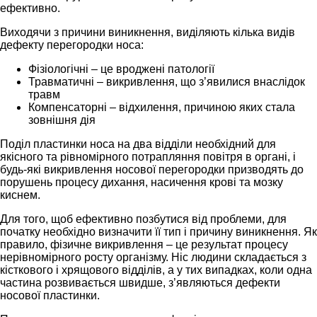
ефективно.
Виходячи з причини виникнення, виділяють кілька видів
дефекту перегородки носа:
Фізіологічні – це вроджені патології
Травматичні – викривлення, що з’явилися внаслідок
травм
Компенсаторні – відхилення, причиною яких стала
зовнішня дія
Поділ пластинки носа на два відділи необхідний для
якісного та рівномірного потрапляння повітря в органі, і
будь-які викривлення носової перегородки призводять до
порушень процесу дихання, насичення крові та мозку
киснем.
Для того, щоб ефективно позбутися від проблеми, для
початку необхідно визначити її тип і причину виникнення. Як
правило, фізичне викривлення – це результат процесу
нерівномірного росту організму. Ніс людини складається з
кісткового і хрящового відділів, а у тих випадках, коли одна
частина розвивається швидше, з’являються дефекти
носової пластинки.