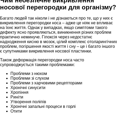
Чим небезпечне викривлення
носової перегородки для організму?
Багато людей так ніколи і не дізнаються про те, що у них є
викривлення перегородки носа – адже це ніяк не впливає
на їхнє життя. Однак у випадках, якщо симптоми такого
дефекту ясно проявляються, виникнення різних проблем
практично неминуче. Гіпоксія через недостатнє
надходження кисню в мозок, цілий комплекс отоларингічних
проблем, погіршення якості життя і сну – це і багато іншого
є супутниками викривлення носової пластинки.
Також деформація перегородки носа часто
супроводжується такими проблемами:
Проблеми з нюхом
Проблеми зі слухом
Проблеми з харчовими рецепторами
Хронічні синусити
Хропіння
Риніти
Утворення поліпів
Хронічні запальні процеси в горлі
Отити