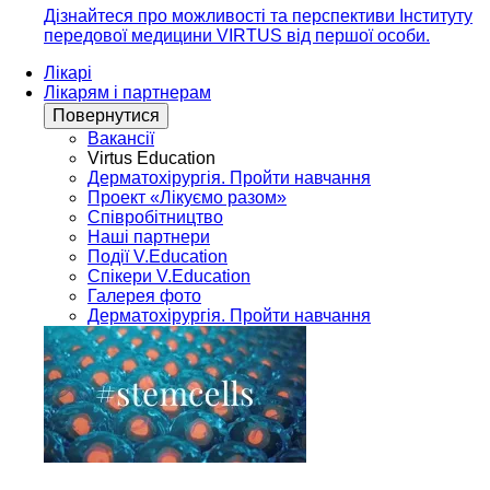
Дізнайтеся про можливості та перспективи Інституту
передової медицини VIRTUS від першої особи.
Лікарі
Лікарям і партнерам
Повернутися
Вакансії
Virtus Education
Дерматохірургія. Пройти навчання
Проект «Лікуємо разом»
Співробітництво
Наші партнери
Події V.Education
Спікери V.Education
Галерея фото
Дерматохірургія. Пройти навчання