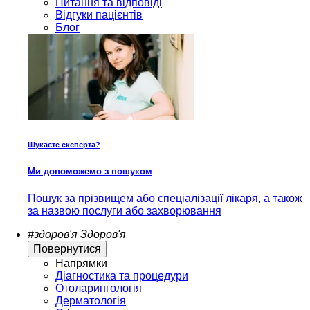
Питання та відповіді
Відгуки пацієнтів
Блог
Шукаєте експерта?
Ми допоможемо з пошуком
Пошук за прізвищем або спеціалізації лікаря, а також
за назвою послуги або захворювання
#здоров'я
Здоров'я
Повернутися
Напрямки
Діагностика та процедури
Отоларингологія
Дерматологія