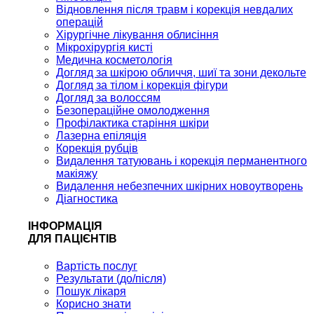
Відновлення після травм і корекція невдалих
операцій
Хірургічне лікування облисіння
Мікрохірургія кисті
Медична косметологія
Догляд за шкірою обличчя, шиї та зони декольте
Догляд за тілом і корекція фігури
Догляд за волоссям
Безопераційне омолодження
Профілактика старіння шкіри
Лазерна епіляція
Корекція рубців
Видалення татуювань і корекція перманентного
макіяжу
Видалення небезпечних шкірних новоутворень
Діагностика
ІНФОРМАЦІЯ
ДЛЯ ПАЦІЄНТІВ
Вартість послуг
Результати (до/після)
Пошук лікаря
Корисно знати