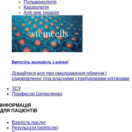
Пульмонологія
Кардiологія
Anti-age терапія
Випустіть молодість з клітки!
Дізнайтеся все про омолодження обличчя і
оздоровленні тіла власними стовбуровими клітинами
ЗСУ
Професор Цепколенко
ІНФОРМАЦІЯ
ДЛЯ ПАЦІЄНТІВ
Вартість послуг
Результати (до/після)