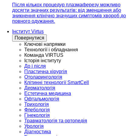
Після кількох процедур плазмаферезу можливо
досягти значних результатів: від зменшення або
зникнення клінічно значущих симптомів хвороб до
повного одужання.
Інститут Virtus
Повернутися
Ключові напрямки
Технології і обладнання
Команда VIRTUS
Історія інституту
До і після
Пластична хірургія
Отоларингологія
Клітинні технології SmartCell
Дерматологія
Естетична медицина
Офтальмологія
Трихологія
Флебологія
Гінекологія
Травматологія та ортопедія
Урологія
Діагностика