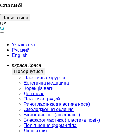
Спасибі
Записатися
UA
Українська
Русский
English
#краса
Краса
Повернутися
Пластична хірургія
Естетична медицина
Корекція ваги
До і після
Пластика грудей
Ринопластика (пластика носа)
Омолодження обличчя
Біоімплантінг (ліпофілінг)
Блефаропластика (пластика повік)
Поліпшення форми тіла
Ліпосакція