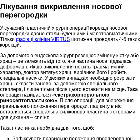
Лікування викривлення носової
перегородки
У сучасній пластичній хірургії операції корекції носової
перегородки давно стали буденними і малотравматичними.
Тільки
фахівці клініки VIRTUS
щотижня проводять 4-5 таких
корекцій.
За допомогою ендоскопа хірург резеціює змінену кістку або
хрящ – це залежить від того, яка частина носа піддалась
деформації. Якщо викривлення носить травматичний
характер, доктор витягує хрящ, вирівнює його і робить
спеціальні насічки. У деяких випадках необхідно розрізати
хрящ і скласти заново, за допомогою спеціального
степлера, і лише тільки після цього вставити на місце. Така
операція називається
«екстракорпоральною
риносептопластикою»
. Після операції, для збереження
правильного положення перегородки, пацієнту в ніс
вставляється спеціальна силіконова пластина з отворами
для дихання – сплінт.
Така пластинка необхідна для того, щоб:
Зафіксувати правильне положення прооперованої