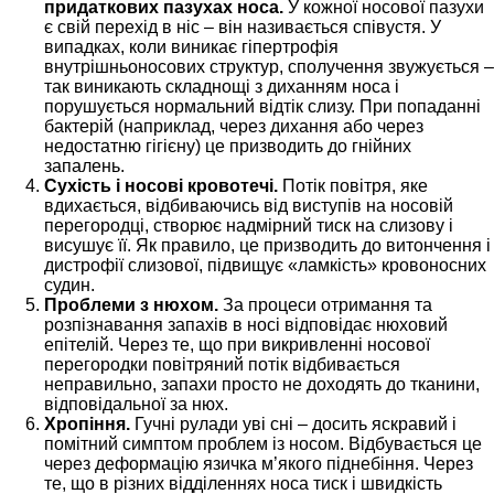
придаткових пазухах носа.
У кожної носової пазухи
є свій перехід в ніс – він називається співустя. У
випадках, коли виникає гіпертрофія
внутрішньоносових структур, сполучення звужується –
так виникають складнощі з диханням носа і
порушується нормальний відтік слизу. При попаданні
бактерій (наприклад, через дихання або через
недостатню гігієну) це призводить до гнійних
запалень.
Сухість і носові кровотечі.
Потік повітря, яке
вдихається, відбиваючись від виступів на носовій
перегородці, створює надмірний тиск на слизову і
висушує її. Як правило, це призводить до витончення і
дистрофії слизової, підвищує «ламкість» кровоносних
судин.
Проблеми з нюхом.
За процеси отримання та
розпізнавання запахів в носі відповідає нюховий
епітелій. Через те, що при викривленні носової
перегородки повітряний потік відбивається
неправильно, запахи просто не доходять до тканини,
відповідальної за нюх.
Хропіння.
Гучні рулади уві сні – досить яскравий і
помітний симптом проблем із носом. Відбувається це
через деформацію язичка м’якого піднебіння. Через
те, що в різних відділеннях носа тиск і швидкість