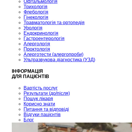
Офтальмологія
Трихологія
Флебологія
Гінекологія
Травматологія та ортопедія
Урологія
Ендокринологія
Гастроентерологія
Алергологія
Проктологія
Алерготести (алергопроби)
Ультразвукова діагностика (УЗД)
ІНФОРМАЦІЯ
ДЛЯ ПАЦІЄНТІВ
Вартість послуг
Результати (до/після)
Пошук лікаря
Корисно знати
Питання та відповіді
Відгуки пацієнтів
Блог