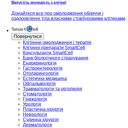
Випустіть молодість з клітки!
Дізнайтеся все про омолодження обличчя і
оздоровленні тіла власними стовбуровими клітинами
Повернутися
Клітинне омолодження і терапія
Клітинні препарати SmartCell
Консультанти SmartCell
Банк бiологiчного страхування
Ендокринологія
Гастроентерологія
Отоларингологія
Естетична медицина
Офтальмологія
Травматологія та ортопедія
Стоматологія
Гінекологія
Урологія
Пластична хірургія
Неврологія
Судинна хірургія
Дерматологія