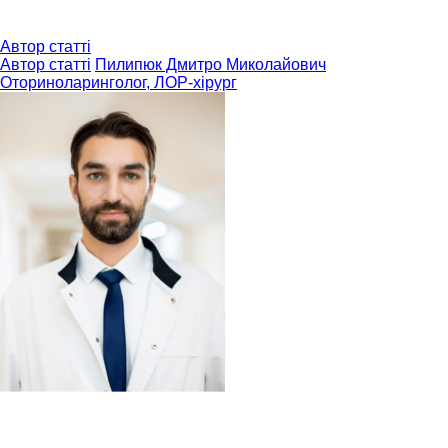
Автор статті
Автор статті
Пилипюк Дмитро Миколайович
Оториноларинголог, ЛОР-хірург