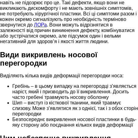
навіть не підозрює про це. Такі дефекти, якщо вони не
викликають дискомфорту і не мають зовнішніх симптомів,
не потребують хірургічної пластики. Всі ці симптоми разом і
кожен окремо сигналізують про необхідність терміново
звернутися до
ЛОРа
. Вони можуть відрізнятися в
залежності від причин виникнення дефекту, комбінуватися
або зустрічатися окремо, але підсумок один і вельми
негативний для здоров’я і якості життя людини.
Види викривлень носової
перегородки
Виділяють кілька видів деформації перегородки носа:
Гребінь – в цьому випадку на перегородці з’являється
наріст, який і призводить до її викривлення. Досить
часто гребені травмують носову оболонку
Шип – виступ із кісткової тканини, який травмує
слизову. Може з’являтися як з однієї, так і з обох сторін
перегородки
Безпосереднє викривлення носової пластинки в будь-
яку сторону або поєднання кількох видів деформації