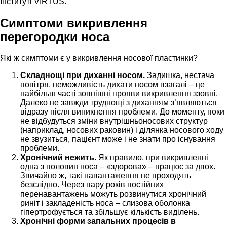
Інституті VIRTUS.
Симптоми викривлення
перегородки носа
Які ж симптоми є у викривлення носової пластинки?
Складнощі при диханні носом.
Задишка, нестача
повітря, неможливість дихати носом взагалі – це
найбільш часті зовнішні прояви викривлення ззовні.
Далеко не завжди труднощі з диханням з’являються
відразу після виникнення проблеми. До моменту, поки
не відбудуться зміни внутрішньоносових структур
(наприклад, носових раковин) і ділянка носового ходу
не звузиться, пацієнт може і не знати про існування
проблеми.
Хронічний нежить.
Як правило, при викривленні
одна з половин носа – «здорова» – працює за двох.
Звичайно ж, такі навантаження не проходять
безслідно. Через пару років постійних
перенавантажень можуть розвинутися хронічний
риніт і закладеність носа – слизова оболонка
гіпертрофується та збільшує кількість виділень.
Хронічні форми запальних процесів в