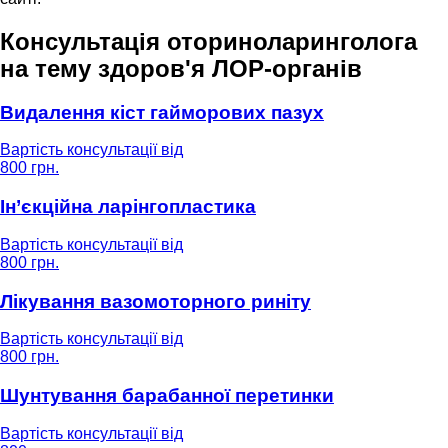
Консультація оториноларинголога
на тему здоров'я ЛОР-органів
Видалення кіст гайморових пазух
Вартість консультації від
800 грн.
Ін’єкційна ларінгопластика
Вартість консультації від
800 грн.
Лікування вазомоторного риніту
Вартість консультації від
800 грн.
Шунтування барабанної перетинки
Вартість консультації від