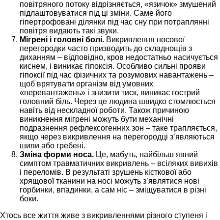
повітряного потоку відрізняється, «язичок» змушений
підлаштовуватися під ці зміни. Саме його
гіпертрофовані ділянки під час сну при потраплянні
повітря видають такі звуки.
Мігрені і головні болі.
Викривлення носової
перегородки часто призводить до складнощів з
диханням – відповідно, кров недостатньо насичується
киснем, і виникає гіпоксія. Особливо сильні прояви
гіпоксії під час фізичних та розумових навантажень –
щоб врятувати організм від умовних
«перевантажень» і знизити тиск, виникає гострий
головний біль. Через це людина швидко стомлюється
навіть від нескладної роботи. Також причиною
виникнення мігрені можуть бути механічні
подразнення рефлексогенних зон – таке трапляється,
якщо через викривлення на перегородці з’являються
шипи або гребені.
Зміна форми носа.
Це, мабуть, найбільш явний
симптом травматичних викривлень – всіляких вивихів
і переломів. В результаті зрушень кісткової або
хрящової тканини на носі можуть з’являтися нові
горбинки, впадинки, а сам ніс – зміщуватися в різні
боки.
Хтось все життя живе з викривленнями різного ступеня і