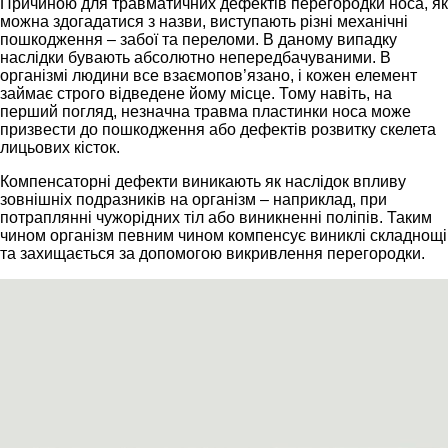
Причиною для травматичних дефектів перегородки носа, як
можна здогадатися з назви, виступають різні механічні
пошкодження – забої та переломи. В даному випадку
наслідки бувають абсолютно непередбачуваними. В
організмі людини все взаємопов’язано, і кожен елемент
займає строго відведене йому місце. Тому навіть, на
перший погляд, незначна травма пластинки носа може
призвести до пошкодження або дефектів розвитку скелета
лицьових кісток.
Компенсаторні дефекти виникають як наслідок впливу
зовнішніх подразників на організм – наприклад, при
потраплянні чужорідних тіл або виникненні поліпів. Таким
чином організм певним чином компенсує виниклі складнощі
та захищається за допомогою викривлення перегородки.