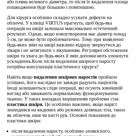
або пляма великого діаметра, то після їх видалення площа
пошкодження буде більшою і помітнішою.
Для хірурга особливо складно усувати дефекти на
обличчі. У клініці VIRTUS прагнуть, щоб будь-яка
операція на шкірі залишала максимально естетичний
результат. Однак, якщо новоутворення має діаметр понад
5 см, це може бути проблематично. Тому при виявленні
будь-яких змін на шкірі важливо відразу звернутися до
лікаря і не затягувати з лікуванням. Регулярні обстеження
шкіри та увага до будь-яких її змін допомагають уникнути
ускладнень.
Коли після видалення шкірного наросту
потрібна консультація пластичного хірурга?
Навіть якщо
видалення шкірних наростів
пройшло
успішно, його наслідки не завжди радують пацієнтів.
Іноді залишаються сліди операції, які псують зовнішній
вигляд або заважають нормальному функціонуванню
тканин. У таких випадках вирішенням проблеми стає
пластика шкіри.
Це особливо важливо, якщо наріст
знаходився на видимих або рухомих ділянках тіла, таких
як обличчя, шия чи кисті рук. Основні показання до
пластики шкіри:
після видалення наросту, особливо злоякісного,