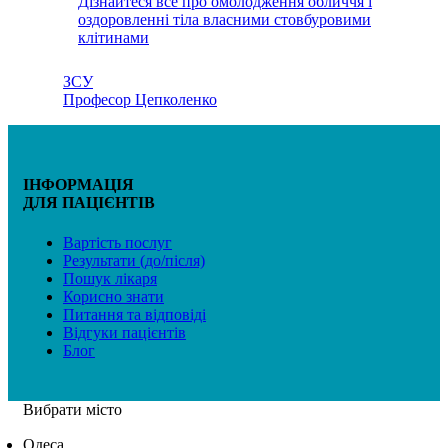
Дізнайтеся все про омолодження обличчя і
оздоровленні тіла власними стовбуровими
клітинами
ЗСУ
Професор Цепколенко
ІНФОРМАЦІЯ
ДЛЯ ПАЦІЄНТІВ
Вартість послуг
Результати (до/після)
Пошук лікаря
Корисно знати
Питання та відповіді
Відгуки пацієнтів
Блог
Вибрати місто
Одеса