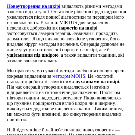
Новоутворення на шкірі
видаляють різними методами
залежно від ситуації. Остаточне рішення щодо видалення
ухвалюється після повної діагностики та перевірки його
на злоякісність. У клініці VIRTUS для видалення
невеликих доброякісних
наростів на шкірі
застосовується лазерна терапія. Зазвичай її проводить
дерматолог. Якщо виявлено злоякісне утворення, його
видаляє хірург методом висічення. Операція дозволяє не
лише усунути патологічні нарости на шкірі, але й
ущільнення під шкірою
, а також видалити тканини, які
зазнали злоякісних змін.
Ми практикуємо сучасні методи висічення новоутворень,
зокрема видалення за
методом MOHS
. Це «золотий
стандарт» роботи зі злоякісними
пухлинами на шкірі
.
Під час операції утворення видаляється і негайно
відправляється на гістологічне дослідження. Протягом
півтори години надходить результат. Якщо виявляється,
що пухлина поширюється вглиб шкіри чи в ширину,
виконується додаткове висічення тканин. Таким чином,
ми можемо бути впевнені, що онкоутворення видалено
повністю.
Найпідступніше й найнебезпечніше новоутворення —