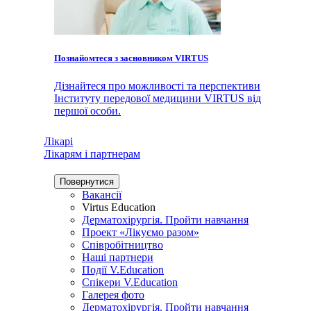
Познайомтеся з засновником VIRTUS
Дізнайтеся про можливості та перспективи
Інституту передової медицини VIRTUS від
першої особи.
Лікарі
Лікарям і партнерам
Повернутися
Вакансії
Virtus Education
Дерматохірургія. Пройти навчання
Проект «Лікуємо разом»
Співробітництво
Наші партнери
Події V.Education
Спікери V.Education
Галерея фото
Дерматохірургія. Пройти навчання