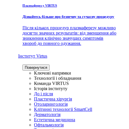
Плазмаферез у VIRTUS
Дізнайтесь більше про безпечну та сучасну процедуру
Після кількох процедур плазмаферезу можливо
досягти значних результатів: від зменшення або
зникнення клінічно значущих симптомів
хвороб до повного одужання.
Інститут Virtus
Повернутися
Ключові напрямки
Технології і обладнання
Команда VIRTUS
Історія інституту
До і після
Пластична хірургія
Отоларингологія
Клітинні технології SmartCell
Дерматологія
Естетична медицина
Офтальмологія