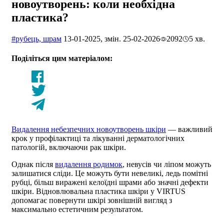
новоутворень: коли необхідна
пластика?
#рубець, шрам
13-01-2025, змін. 25-02-2026
2092
5 хв.
Поділіться цим матеріалом:
Видалення небезпечних новоутворень шкіри
— важливий
крок у профілактиці та лікуванні дерматологічних
патологій, включаючи рак шкіри.
Однак після
видалення родимок
, невусів чи ліпом можуть
залишатися сліди. Це можуть бути невеликі, ледь помітні
рубці, більш виражені келоїдні шрами або значні дефекти
шкіри. Відновлювальна пластика шкіри у VIRTUS
допомагає повернути шкірі зовнішній вигляд з
максимально естетичним результатом.