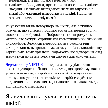
небезпеки, але виглядають неестетично;
папіломи. Бородавки, причиною яких є вірус папіломи
людини. Папіломи виглядають як м’які вирости на
ніжці або
маленькі відростки на шкірі
. Пацієнти
зазвичай хочуть позбутися їх.
Існує безліч видів новоутворень шкіри, але важливо
розуміти, що всі вони поділяються на дві великі групи:
злоякісні та доброякісні. Доброякісні не загрожують
життю, але можуть спричиняти косметичний чи фізичний
дискомфорт. Злоякісні переростають в онкологічні
захворювання, наприклад, меланому чи базальноклітинну
карциному. Тому при появі будь-якого новоутворення слід
звернутися до дерматолога чи хірурга для консультації.
Дерматолог у VIRTUS
— перша ланка у діагностиці
шкірних утворень. Якщо він розуміє, що проблему можна
усунути лазером, то зробить це сам. Але якщо аналіз
показує, що утворення злоякісне, потрібне серйозне
видалення або лікування, тоді пацієнта направляють до
відповідного спеціаліста.
Як видаляють пухлини та нарости на
шкірі?