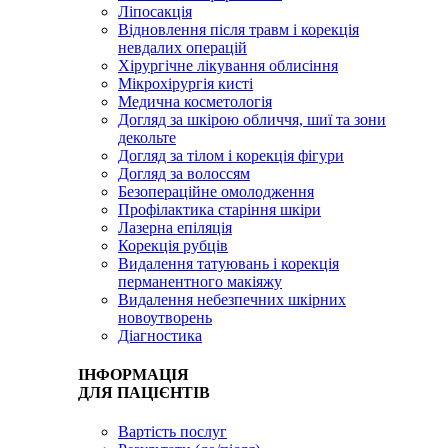
Ліпосакція
Відновлення після травм і корекція
невдалих операцій
Хірургічне лікування облисіння
Мікрохірургія кисті
Медична косметологія
Догляд за шкірою обличчя, шиї та зони
декольте
Догляд за тілом і корекція фігури
Догляд за волоссям
Безопераційне омолодження
Профілактика старіння шкіри
Лазерна епіляція
Корекція рубців
Видалення татуювань і корекція
перманентного макіяжу
Видалення небезпечних шкірних
новоутворень
Діагностика
ІНФОРМАЦІЯ
ДЛЯ ПАЦІЄНТІВ
Вартість послуг