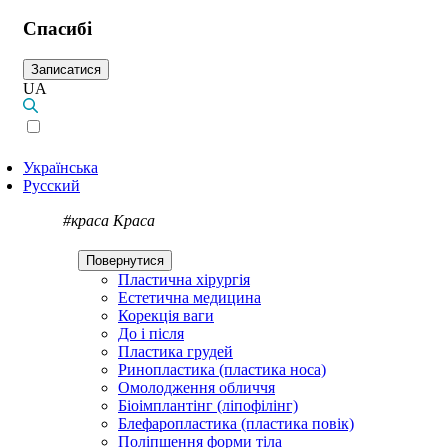
Спасибі
Записатися
UA
Українська
Русский
#краса
Краса
Повернутися
Пластична хірургія
Естетична медицина
Корекція ваги
До і після
Пластика грудей
Ринопластика (пластика носа)
Омолодження обличчя
Біоімплантінг (ліпофілінг)
Блефаропластика (пластика повік)
Поліпшення форми тіла