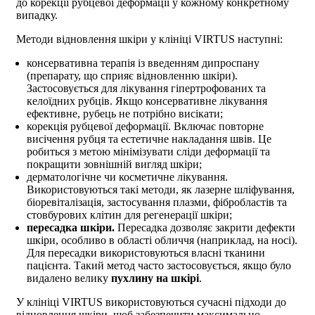
до корекції рубцевої деформації у кожному конкретному
випадку.
Методи відновлення шкіри у клініці VIRTUS наступні:
консервативна терапія із введенням дипроспану
(препарату, що сприяє відновленню шкіри).
Застосовується для лікування гіпертрофованих та
келоїдних рубців. Якщо консервативне лікування
ефективне, рубець не потрібно висікати;
корекція рубцевої деформації. Включає повторне
висічення рубця та естетичне накладання швів. Це
робиться з метою мінімізувати сліди деформації та
покращити зовнішній вигляд шкіри;
дерматологічне чи косметичне лікування.
Використовуються такі методи, як лазерне шліфування,
біоревіталізація, застосування плазми, фібробластів та
стовбурових клітин для регенерації шкіри;
пересадка шкіри.
Пересадка дозволяє закрити дефекти
шкіри, особливо в області обличчя (наприклад, на носі).
Для пересадки використовуються власні тканини
пацієнта. Такий метод часто застосовується, якщо було
видалено велику
пухлину на шкірі
.
У клініці VIRTUS використовуються сучасні підходи до
відновлення шкіри, щоб забезпечити максимально