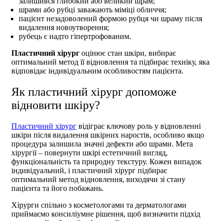
залишився глибокий або великий шрам;
шрами або рубці заважають міміці обличчя;
пацієнт незадоволений формою рубця чи шраму після
видалення новоутворення;
рубець є надто гіпертрофованим.
Пластичний хірург
оцінює стан шкіри, вибирає
оптимальний метод її відновлення та підбирає техніку, яка
відповідає індивідуальним особливостям пацієнта.
Як пластичний хірург допоможе
відновити шкіру?
Пластичний хірург
відіграє ключову роль у відновленні
шкіри після видалення шкірних наростів, особливо якщо
процедура залишила значні дефекти або шрами. Мета
хірургії – повернути шкірі естетичний вигляд,
функціональність та природну текстуру. Кожен випадок
індивідуальний, і пластичний хірург підбирає
оптимальний метод відновлення, виходячи зі стану
пацієнта та його побажань.
Хірурги
спільно з косметологами та дерматологами
приймаємо консиліумне рішення, щоб визначити підхід