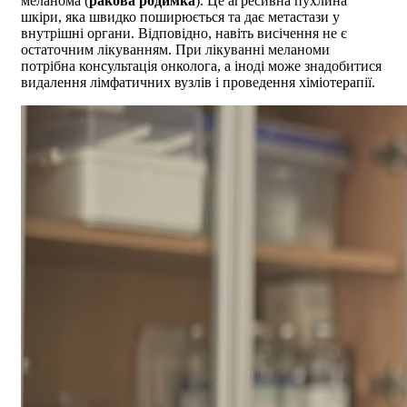
меланома (
ракова родимка
). Це агресивна пухлина
шкіри, яка швидко поширюється та дає метастази у
внутрішні органи. Відповідно, навіть висічення не є
остаточним лікуванням. При лікуванні меланоми
потрібна консультація онколога, а іноді може знадобитися
видалення лімфатичних вузлів і проведення хіміотерапії.