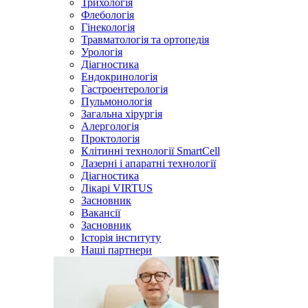
Трихологія
Флебологія
Гінекологія
Травматологія та ортопедія
Урологія
Діагностика
Ендокринологія
Гастроентерологія
Пульмонологія
Загальна хірургія
Алергологія
Проктологія
Клітинні технології SmartCell
Лазерні і апаратні технології
Діагностика
Лікарі VIRTUS
Засновник
Вакансії
Засновник
Історія інституту
Наші партнери