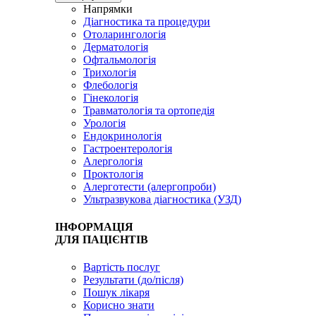
Напрямки
Діагностика та процедури
Отоларингологія
Дерматологія
Офтальмологія
Трихологія
Флебологія
Гінекологія
Травматологія та ортопедія
Урологія
Ендокринологія
Гастроентерологія
Алергологія
Проктологія
Алерготести (алергопроби)
Ультразвукова діагностика (УЗД)
ІНФОРМАЦІЯ
ДЛЯ ПАЦІЄНТІВ
Вартість послуг
Результати (до/після)
Пошук лікаря
Корисно знати