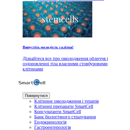
Випустіть молодість з клітки!
Дізнайтеся все про омолодження обличчя і
оздоровленні тіла власними стовбуровими
клітинами
Повернутися
Клітинне омолодження і терапія
Клітинні препарати SmartCell
Консультанти SmartCell
Банк бiологiчного страхування
Ендокринологія
Гастроентерологія