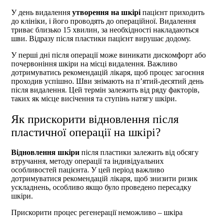
У день видалення
утворення на шкірі
пацієнт приходить
до клініки, і його проводять до операційної. Видалення
триває близько 15 хвилин, за необхідності накладаються
шви. Відразу після пластики пацієнт вирушає додому.
У перші дні після операції може виникати дискомфорт або
почервоніння шкіри на місці видалення. Важливо
дотримуватись рекомендацій лікаря, щоб процес загоєння
проходив успішно. Шви знімають на п’ятий-десятий день
після видалення. Цей термін залежить від ряду факторів,
таких як місце висічення та ступінь натягу шкіри.
Як прискорити відновлення після
пластичної операції на шкірі?
Відновлення шкіри
після пластики залежить від обсягу
втручання, методу операції та індивідуальних
особливостей пацієнта. У цей період важливо
дотримуватися рекомендацій лікаря, щоб знизити ризик
ускладнень, особливо якщо було проведено пересадку
шкіри.
Прискорити процес регенерації неможливо – шкіра