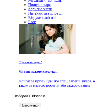
Результати (до/після)
Пошук лікаря
Корисно знати
Питання та відповіді
Відгуки пацієнтів
Блог
Шукаєте експерта?
Ми допоможемо з пошуком
Пошук за прізвищем або спеціалізації лікаря, а
також за назвою послуги або захворювання
#здоров'я
Здоров'я
Повернутися