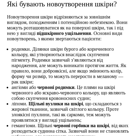
Які бувають новоутворення шкіри?
Новоутворення шкіри відрізняються за зовнішнім
виглядом, походженням і потенційною небезпекою. Вони
можуть розташовуватися як на поверхні шкіри, так і під
нею у вигляді
підшкірного ущільнення
. Основні види
новоутворень, з якими звертаються пацієнти:
родимки. Ділянки шкіри бурого або коричневого
кольору, які утворюються внаслідок скупчення
пігменту. Родимки зазвичай з’являються від
народження, але можуть виникати протягом життя. Як
правило, вони доброякісні, але якщо змінюють колір,
форму чи розмір, то можуть перерости в меланому —
рак шкіри;
ангіоми або
червоні родимки
. Це плями на шкірі
червоного або яскраво-червоного кольору, що являють
собою скупчення кровоносних судин;
ліпоми.
Щільні вузлики на шкірі
, що складаються з
жирової тканини, зазвичай світлого кольору. Проте
злоякісні пухлини, такі як саркоми, теж можуть
проявлятися у вигляді ущільнень;
гемангіоми. Щільні
червоні горбики на шкірі
, від яких
розходиться судинна сітка. Зазвичай вони не становлять