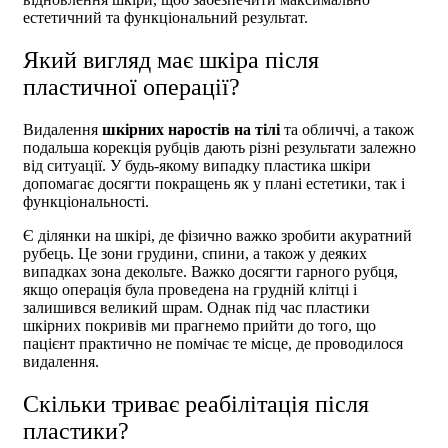
естетичний та функціональний результат.
Який вигляд має шкіра після
пластичної операції?
Видалення
шкірних наростів на тілі
та обличчі, а також
подальша корекція рубців дають різні результати залежно
від ситуації. У будь-якому випадку пластика шкіри
допомагає досягти покращень як у плані естетики, так і
функціональності.
Є ділянки на шкірі, де фізично важко зробити акуратний
рубець. Це зони грудини, спини, а також у деяких
випадках зона декольте. Важко досягти гарного рубця,
якщо операція була проведена на грудній клітці і
залишився великий шрам. Однак під час пластики
шкірних покривів ми прагнемо прийти до того, що
пацієнт практично не помічає те місце, де проводилося
видалення.
Скільки триває реабілітація після
пластики?