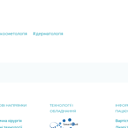
косметологiя
#дерматологiя
ВІ НАПРЯМКИ
ТЕХНОЛОГІЇ І
ІНФОР
ОБЛАДНАННЯ
ПАЦІЄ
чна хірургія
Вартіс
ні технології
Лікарі