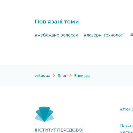
Пов'язані теми
#небажане волосся
#лазерні технології
#
virtus.ua
Блог
Епіляція
КЛЮЧО
Пласти
ІНСТИТУТ ПЕРЕДОВОЇ
Клітин