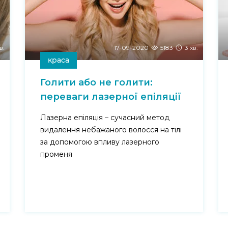
в.
17-09-2020
5183
3 хв.
краса
Голити або не голити:
переваги лазерної епіляції
Лазерна епіляція – сучасний метод
видалення небажаного волосся на тілі
за допомогою впливу лазерного
променя