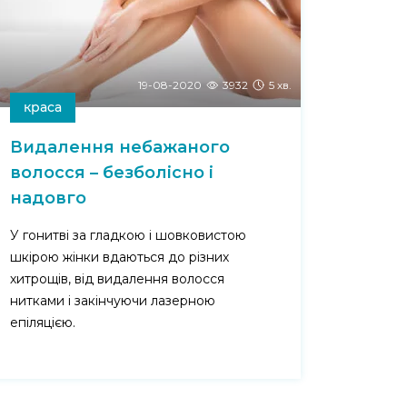
19-08-2020
3932
5 хв.
краса
Видалення небажаного
волосся – безболісно і
надовго
У гонитві за гладкою і шовковистою
шкірою жінки вдаються до різних
хитрощів, від видалення волосся
нитками і закінчуючи лазерною
епіляцією.