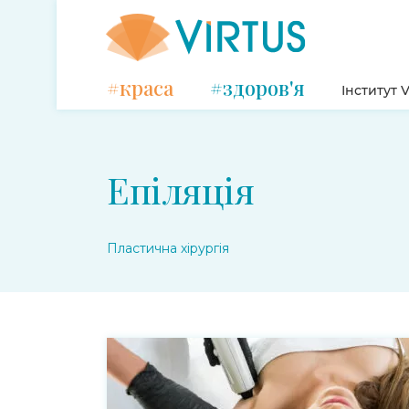
#краса
#здоров'я
Інститут V
Епіляція
Пластична хірургія