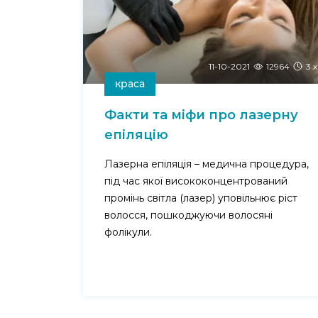
11-10-2021
12964
3 х
краса
Факти та міфи про лазерну
епіляцію
Лазерна епіляція – медична процедура,
під час якої висококонцентрований
промінь світла (лазер) уповільнює ріст
волосся, пошкоджуючи волосяні
фолікули.