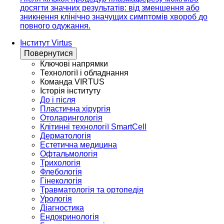
досягти значних результатів: від зменшення або
зникнення клінічно значущих симптомів хвороб до
повного одужання.
Інститут Virtus
Повернутися
Ключові напрямки
Технології і обладнання
Команда VIRTUS
Історія інституту
До і після
Пластична хірургія
Отоларингологія
Клітинні технології SmartCell
Дерматологія
Естетична медицина
Офтальмологія
Трихологія
Флебологія
Гінекологія
Травматологія та ортопедія
Урологія
Діагностика
Ендокринологія