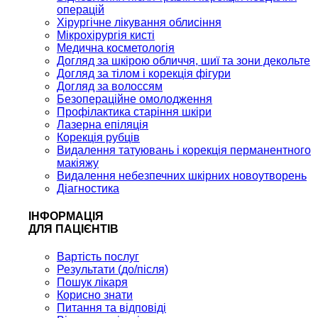
операцій
Хірургічне лікування облисіння
Мікрохірургія кисті
Медична косметологія
Догляд за шкірою обличчя, шиї та зони декольте
Догляд за тілом і корекція фігури
Догляд за волоссям
Безопераційне омолодження
Профілактика старіння шкіри
Лазерна епіляція
Корекція рубців
Видалення татуювань і корекція перманентного
макіяжу
Видалення небезпечних шкірних новоутворень
Діагностика
ІНФОРМАЦІЯ
ДЛЯ ПАЦІЄНТІВ
Вартість послуг
Результати (до/після)
Пошук лікаря
Корисно знати
Питання та відповіді