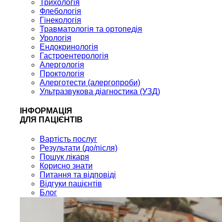
Трихологія
Флебологія
Гінекологія
Травматологія та ортопедія
Урологія
Ендокринологія
Гастроентерологія
Алергологія
Проктологія
Алерготести (алергопроби)
Ультразвукова діагностика (УЗД)
ІНФОРМАЦІЯ
ДЛЯ ПАЦІЄНТІВ
Вартість послуг
Результати (до/після)
Пошук лікаря
Корисно знати
Питання та відповіді
Відгуки пацієнтів
Блог