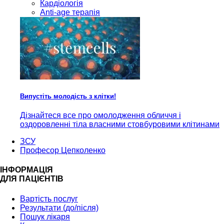
Кардiологія
Anti-age терапія
Випустіть молодість з клітки!
Дізнайтеся все про омолодження обличчя і
оздоровленні тіла власними стовбуровими клітинами
ЗСУ
Професор Цепколенко
ІНФОРМАЦІЯ
ДЛЯ ПАЦІЄНТІВ
Вартість послуг
Результати (до/після)
Пошук лікаря