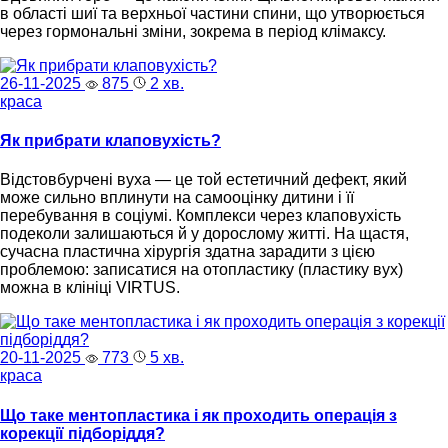
в області шиї та верхньої частини спини, що утворюється
через гормональні зміни, зокрема в період клімаксу.
26-11-2025
875
2 хв.
краса
Як прибрати клаповухість?
Відстовбурчені вуха — це той естетичний дефект, який
може сильно вплинути на самооцінку дитини і її
перебування в соціумі. Комплекси через клаповухість
подеколи залишаються й у дорослому житті. На щастя,
сучасна пластична хірургія здатна зарадити з цією
проблемою: записатися на отопластику (пластику вух)
можна в клініці VIRTUS.
20-11-2025
773
5 хв.
краса
Що таке ментопластика і як проходить операція з
корекції підборіддя?