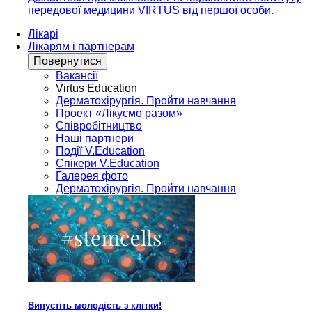
передової медицини VIRTUS від першої особи.
Лікарі
Лікарям і партнерам
Повернутися
Вакансії
Virtus Education
Дерматохірургія. Пройти навчання
Проект «Лікуємо разом»
Співробітництво
Наші партнери
Події V.Education
Спікери V.Education
Галерея фото
Дерматохірургія. Пройти навчання
Випустіть молодість з клітки!