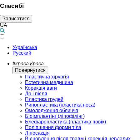
Спасибі
Записатися
UA
Українська
Русский
#краса
Краса
Повернутися
Пластична хірургія
Естетична медицина
Корекція ваги
До і після
Пластика грудей
Ринопластика (пластика носа)
Омолодження обличчя
Біоімплантінг (ліпофілінг)
Блефаропластика (пластика повік)
Поліпшення форми тіла
Ліпосакція
Відновлення після травм і корекція невдалих