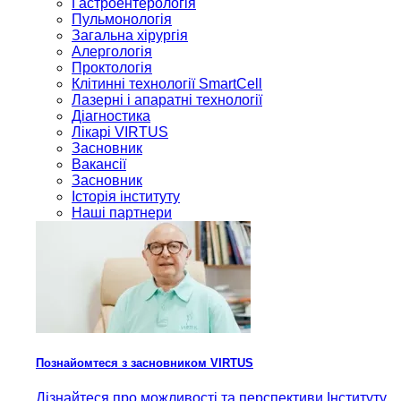
Гастроентерологія
Пульмонологія
Загальна хірургія
Алергологія
Проктологія
Клітинні технології SmartCell
Лазерні і апаратні технології
Діагностика
Лікарі VIRTUS
Засновник
Вакансії
Засновник
Історія інституту
Наші партнери
Познайомтеся з засновником VIRTUS
Дізнайтеся про можливості та перспективи Інституту