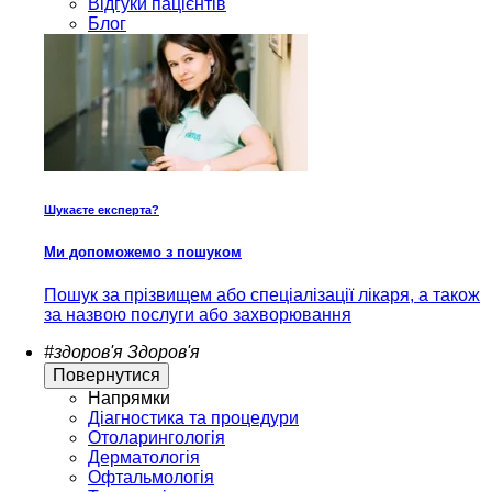
Відгуки пацієнтів
Блог
Шукаєте експерта?
Ми допоможемо з пошуком
Пошук за прізвищем або спеціалізації лікаря, а також
за назвою послуги або захворювання
#здоров'я
Здоров'я
Повернутися
Напрямки
Діагностика та процедури
Отоларингологія
Дерматологія
Офтальмологія