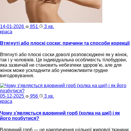
14-01-2026
851
3 хв.
краса
Втягнуті або плоскі соски: причини та способи корекції
Втягнуті або плоскі соски доволі розповсюджені як у жінок,
так і у чоловіків. Це індивідуальна особливість тілобудови,
яка зазвичай не становить небезпеки здоров’ю, але для
жінок може ускладнити або унеможливити грудне
вигодовування.
05-12-2025
956
3 хв.
краса
Чому з’являється вдовиний горб (холка на шиї) і як
його позбутися?
Вдовиний горб — це накопичення щільної жирової тканини