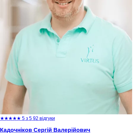
★
★
★
★
★
5 з 5
92 відгуки
Кадочніков Сергій Валерійович