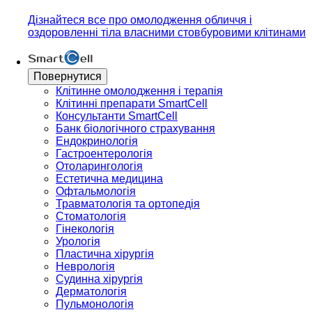
Дізнайтеся все про омолодження обличчя і
оздоровленні тіла власними стовбуровими клітинами
Повернутися
Клітинне омолодження і терапія
Клітинні препарати SmartCell
Консультанти SmartCell
Банк бiологiчного страхування
Ендокринологія
Гастроентерологія
Отоларингологія
Естетична медицина
Офтальмологія
Травматологія та ортопедія
Стоматологія
Гінекологія
Урологія
Пластична хірургія
Неврологія
Судинна хірургія
Дерматологія
Пульмонологія