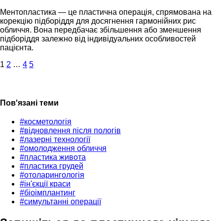
Ментопластика — це пластична операція, спрямована на
корекцію підборіддя для досягнення гармонійних рис
обличчя. Вона передбачає збільшення або зменшення
підборіддя залежно від індивідуальних особливостей
пацієнта.
1
2
…
4
5
Пов'язані теми
#косметологiя
#відновлення після пологів
#лазерні технології
#омолодження обличчя
#пластика живота
#пластика грудей
#отоларингологія
#ін'єкції краси
#біоімплантинг
#симультанні операції