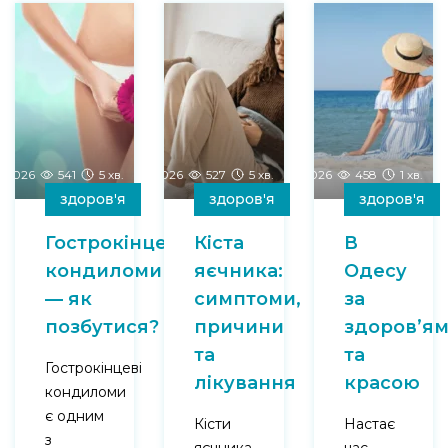
5-2026
541
5 хв.
22-04-2026
527
5 хв.
09-03-2026
458
1 хв.
здоров'я
здоров'я
здоров'я
Гострокінцеві
Кіста
В
кондиломи
яєчника:
Одесу
— як
симптоми,
за
позбутися?
причини
здоров’я
та
та
Гострокінцеві
лікування
красою
кондиломи
є одним
Кісти
Настає
з