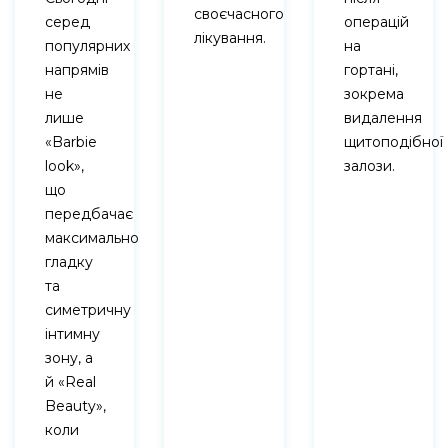
своєчасного
серед
операцій
лікування.
популярних
на
напрямів
гортані,
не
зокрема
лише
видалення
«Barbie
щитоподібної
look»,
залози.
що
передбачає
максимально
гладку
та
симетричну
інтимну
зону, а
й «Real
Beauty»,
коли