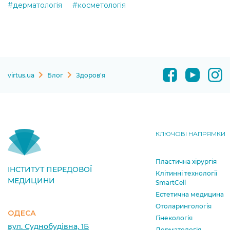
#дерматологiя
#косметологiя
virtus.ua
Блог
Здоров'я
КЛЮЧОВІ НАПРЯМКИ
Пластична хірургія
ІНСТИТУТ ПЕРЕДОВОЇ
Клітинні технології
МЕДИЦИНИ
SmartCell
Естетична медицина
Отоларингологія
ОДЕСА
Гінекологія
вул. Суднобудівна, 1Б
Дерматологія