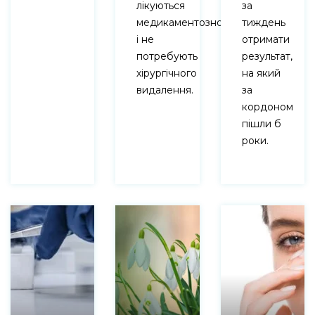
лікуються
за
медикаментозно
тиждень
і не
отримати
потребують
результат,
хірургічного
на який
видалення.
за
кордоном
пішли б
роки.