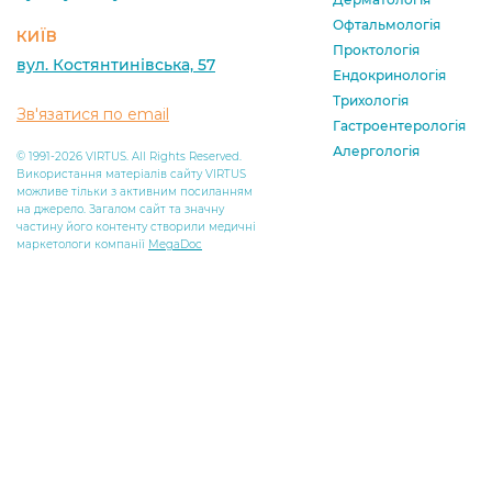
Офтальмологія
КИЇВ
Проктологія
вул. Костянтинівська, 57
Ендокринологія
Трихологія
Зв'язатися по email
Гастроентерологія
Алергологія
© 1991-2026 VIRTUS. All Rights Reserved.
Використання матеріалів сайту VIRTUS
можливе тільки з активним посиланням
на джерело. Загалом сайт та значну
частину його контенту створили медичні
маркетологи компанії
MegaDoc