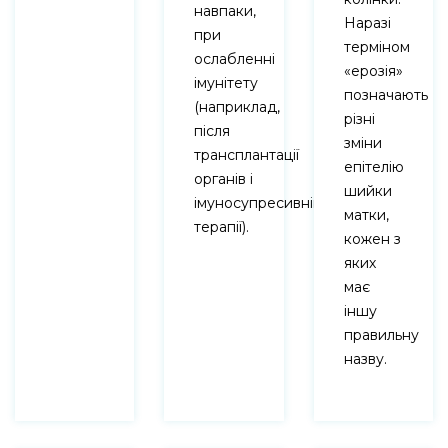
навпаки,
Наразі
при
терміном
ослабленні
«ерозія»
імунітету
позначають
(наприклад,
різні
після
зміни
трансплантації
епітелію
органів і
шийки
імуносупресивній
матки,
терапії).
кожен з
яких
має
іншу
правильну
назву.