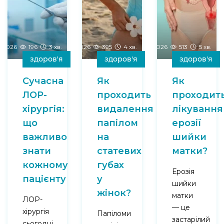
-2026
196
3 хв.
17-05-2026
395
4 хв.
01-05-2026
513
5 хв.
здоров'я
здоров'я
здоров'я
Сучасна
Як
Як
ЛОР-
проходить
проходит
хірургія:
видалення
лікування
що
папілом
ерозії
важливо
на
шийки
знати
статевих
матки?
кожному
губах
Ерозія
пацієнту
у
шийки
жінок?
матки
ЛОР-
— це
хірургія
Папіломи
застарілий
сьогодні