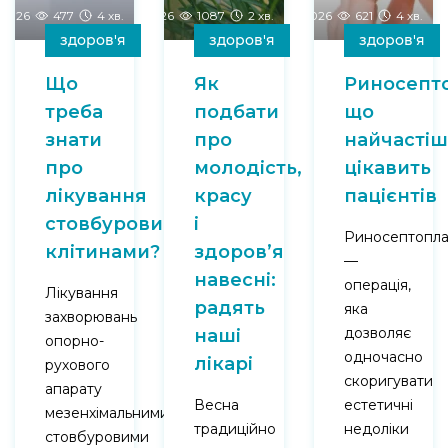
-2026
477
4 хв.
27-02-2026
1087
2 хв.
08-02-2026
621
4 хв.
здоров'я
здоров'я
здоров'я
Що
Як
Риносепто
треба
подбати
що
знати
про
найчасті
про
молодість,
цікавить
лікування
красу
пацієнтів
стовбуровими
і
Риносептопла
клітинами?
здоров’я
—
навесні:
операція,
Лікування
радять
яка
захворювань
дозволяє
наші
опорно-
одночасно
лікарі
рухового
скоригувати
апарату
Весна
естетичні
мезенхімальними
традиційно
недоліки
стовбуровими