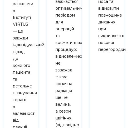
вважається
носа та
клітинами
оптимальним
відновити
в
періодом
повноцінне
Інституті
для
дихання
VIRTUS
операцій
при
— це
та
викривленні
завжди
косметичних
носової
індивідуальний
процедур:
перегородки.
підхід
відновленню
до
не
кожного
заважає
пацієнта
спека,
та
сонячна
ретельне
радіація
планування
ще не
терапії
велика,
в
а сезон
залежності
цвітіння
від
(відповідно
реакції