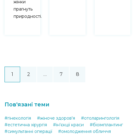
жінки
прагнуть
природності.
1
2
…
7
8
Пов'язані теми
#гiнекологiя
#жiноче здоров'я
#отоларингологія
#естетична хірургія
#ін'єкції краси
#біоімплантинг
#симультанні операції
#омолодження обличчя