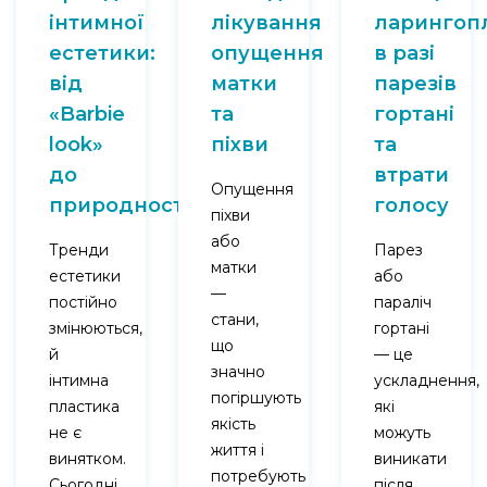
інтимної
лікування
ларингоп
естетики:
опущення
в разі
від
матки
парезів
«Barbie
та
гортані
look»
піхви
та
до
втрати
Опущення
природності
голосу
піхви
або
Тренди
Парез
матки
естетики
або
—
постійно
параліч
стани,
змінюються,
гортані
що
й
— це
значно
інтимна
ускладнення,
погіршують
пластика
які
якість
не є
можуть
життя і
винятком.
виникати
потребують
Сьогодні
після