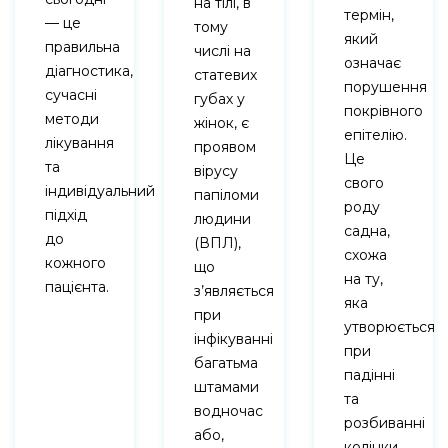
на тілі, в
термін,
— це
тому
який
правильна
числі на
означає
діагностика,
статевих
порушення
сучасні
губах у
покрівного
методи
жінок, є
епітелію.
лікування
проявом
Це
та
вірусу
свого
індивідуальний
папіломи
роду
підхід
людини
садна,
до
(ВПЛ),
схожа
кожного
що
на ту,
пацієнта.
з’являється
яка
при
утворюється
інфікуванні
при
багатьма
падінні
штамами
та
водночас
розбиванні
або,
колінки.