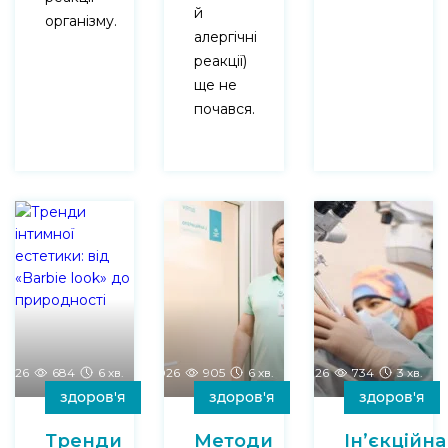
й
організму.
алергічні
реакції)
ще не
почався.
-2026
684
6 хв.
09-01-2026
905
6 хв.
05-01-2026
734
3 хв.
здоров'я
здоров'я
здоров'я
Тренди
Методи
Ін’єкційна