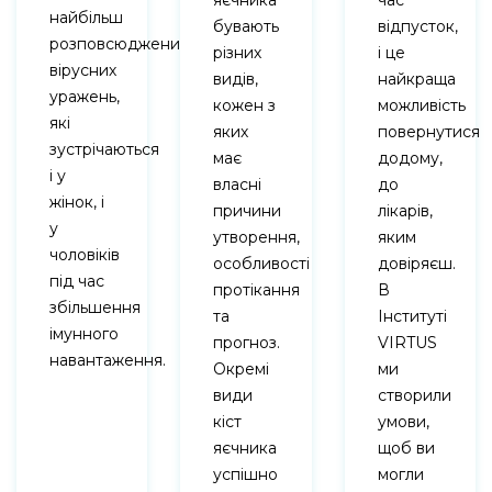
яєчника
час
найбільш
бувають
відпусток,
розповсюджених
різних
і це
вірусних
видів,
найкраща
уражень,
кожен з
можливість
які
яких
повернутися
зустрічаються
має
додому,
і у
власні
до
жінок, і
причини
лікарів,
у
утворення,
яким
чоловіків
особливості
довіряєш.
під час
протікання
В
збільшення
та
Інституті
імунного
прогноз.
VIRTUS
навантаження.
Окремі
ми
види
створили
кіст
умови,
яєчника
щоб ви
успішно
могли