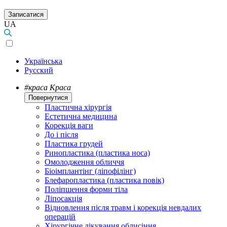
Записатися
UA
Українська
Русский
#краса
Краса
Повернутися
Пластична хірургія
Естетична медицина
Корекція ваги
До і після
Пластика грудей
Ринопластика (пластика носа)
Омолодження обличчя
Біоімплантінг (ліпофілінг)
Блефаропластика (пластика повік)
Поліпшення форми тіла
Ліпосакція
Відновлення після травм і корекція невдалих
операцій
Хірургічне лікування облисіння