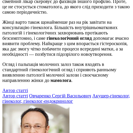
сімейний лікар скеровує до фахівців іншого профілю. Проте,
це не стосується стоматолога, до якого слід приходити з такою
самою періодичністю.
Жінці варто також щонайменше раз на рік завітати на
консультацію гінеколога. Більшість внутрішньоматкових
патологій і гінекологічних захворювань протікають
безсимптомно, і саме
гінекологічний огляд
допомагає вчасно
виявити проблему. Найкраще з цим впорається гістероскопія,
яка дає змогу чітко побачити процеси всередині матки, а за
необхідності — позбутися підозрілого новоутворення.
Огляд і пальпація молочних залоз також входять в
стандартний гінекологічний огляд і сприяють ранньому
виявленню патології молочної залози і своєчасному
направленню жінки до
мамолога
.
Автор статті
Автор статті
Овчаренко Сергій Васильович
Акушер-гінеколог,
гінеколог, гінеколог-ендокринолог