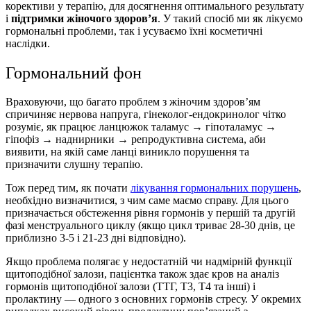
корективи у терапію, для досягнення оптимального результату
і
підтримки жіночого здоров’я
. У такий спосіб ми як лікуємо
гормональні проблеми, так і усуваємо їхні косметичні
наслідки.
Гормональний фон
Враховуючи, що багато проблем з жіночим здоров’ям
спричиняє нервова напруга, гінеколог-ендокринолог чітко
розуміє, як працює ланцюжок таламус
→
гіпоталамус
→
гіпофіз
→
наднирники
→
репродуктивна система, аби
виявити, на якій саме ланці виникло порушення та
призначити слушну терапію.
Тож перед тим, як почати
лікування гормональних порушень
,
необхідно визначитися, з чим саме маємо справу. Для цього
призначається обстеження рівня гормонів у першій та другій
фазі менструального циклу (якщо цикл триває 28-30 днів, це
приблизно 3-5 і 21-23 дні відповідно).
Якщо проблема полягає у недостатній чи надмірній функції
щитоподібної залози, пацієнтка також здає кров на аналіз
гормонів щитоподібної залози (ТТГ, Т3, Т4 та інші) і
пролактину — одного з основних гормонів стресу. У окремих