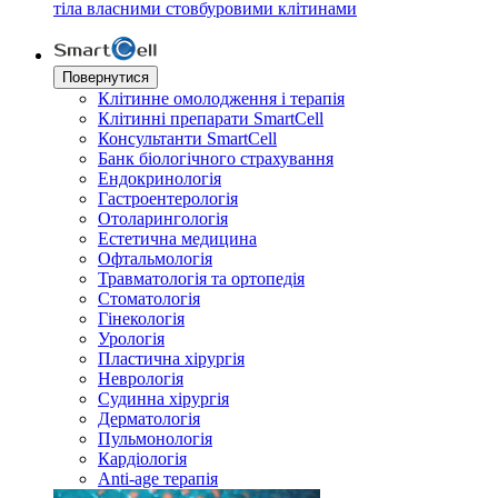
тіла власними стовбуровими клітинами
Повернутися
Клітинне омолодження і терапія
Клітинні препарати SmartCell
Консультанти SmartCell
Банк бiологiчного страхування
Ендокринологія
Гастроентерологія
Отоларингологія
Естетична медицина
Офтальмологія
Травматологія та ортопедія
Стоматологія
Гінекологія
Урологія
Пластична хірургія
Неврологія
Судинна хірургія
Дерматологія
Пульмонологія
Кардiологія
Anti-age терапія