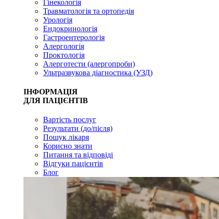
Гінекологія
Травматологія та ортопедія
Урологія
Ендокринологія
Гастроентерологія
Алергологія
Проктологія
Алерготести (алергопроби)
Ультразвукова діагностика (УЗД)
ІНФОРМАЦІЯ
ДЛЯ ПАЦІЄНТІВ
Вартість послуг
Результати (до/після)
Пошук лікаря
Корисно знати
Питання та відповіді
Відгуки пацієнтів
Блог