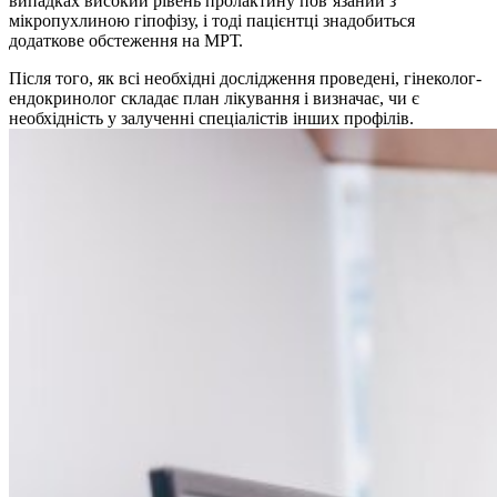
випадках високий рівень пролактину пов’язаний з
мікропухлиною гіпофізу, і тоді пацієнтці знадобиться
додаткове обстеження на МРТ.
Після того, як всі необхідні дослідження проведені, гінеколог-
ендокринолог складає план лікування і визначає, чи є
необхідність у залученні спеціалістів інших профілів.