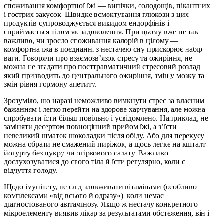
споживання комфортної їжі — випічки, солодощів, пікантних
і гострих закусок. Швидке всмоктування глюкози з цих
продуктів супроводжується викидом ендорфінів і
сприймається тілом як задоволення. При цьому вже не так
важливо, чи зросло споживання калорій в цілому —
комфортна їжа в поєднанні з нестачею сну прискорює набір
ваги. Говорячи про взаємозв’язок стресу та ожиріння, не
можна не згадати про посттравматичний стресовий розлад,
який призводить до центрального ожиріння, змін у мозку та
змін рівня гормону апетиту.
Зрозуміло, що наразі неможливо вимкнути стрес за власним
бажанням і легко перейти на здорове харчування, але можна
спробувати їсти більш повільно і усвідомлено. Наприклад, не
заміняти десертом повноцінний прийом їжі, а з’їсти
невеликий шматок шоколадки після обіду. Або для перекусу
можна обрати не смажений пиріжок, а щось легке на кшталт
йогурту без цукру чи огіркового салату. Важливо
дослуховуватися до свого тіла й їсти регулярно, коли є
відчуття голоду.
Щодо імунітету, не слід зловживати вітамінами (особливо
комплексами «від всього й одразу»), коли немає
діагностованого авітамінозу. Якщо ж нестачу конкретного
мікроелементу виявив лікар за результатами обстеження, він і