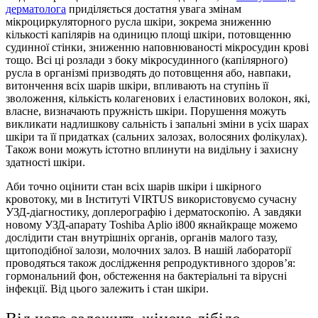
дерматолога
приділяється достатня увага змінам
мікроциркуляторного русла шкіри, зокрема зниженню
кількості капілярів на одиницю площі шкіри, потовщенню
судинної стінки, зниженню наповнюваності мікросудин крові
тощо. Всі ці розлади з боку мікросудинного (капілярного)
русла в організмі призводять до потовщення або, навпаки,
витончення всіх шарів шкіри, впливають на ступінь її
зволоження, кількість колагенових і еластинових волокон, які,
власне, визначають пружність шкіри. Порушення можуть
викликати надлишкову сальність і запальні зміни в усіх шарах
шкіри та її придатках (сальних залозах, волосяних фолікулах).
Також вони можуть істотно вплинути на видільну і захисну
здатності шкіри.
Аби точно оцінити стан всіх шарів шкіри і шкірного
кровотоку, ми в Інституті VIRTUS використовуємо сучасну
УЗД-діагностику, доплерографію і дерматоскопію. А завдяки
новому УЗД-апарату Toshiba Aplio i800 якнайкраще можемо
дослідити стан внутрішніх органів, органів малого тазу,
щитоподібної залози, молочних залоз. В нашій лабораторії
проводяться також дослідження репродуктивного здоров’я:
гормональний фон, обстеження на бактеріальні та вірусні
інфекції. Від цього залежить і стан шкіри.