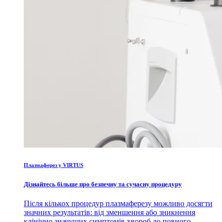
Плазмаферез у VIRTUS
Дізнайтесь більше про безпечну та сучасну процедуру
Після кількох процедур плазмаферезу можливо досягти
значних результатів: від зменшення або зникнення
клінічно значущих симптомів хвороб до повного