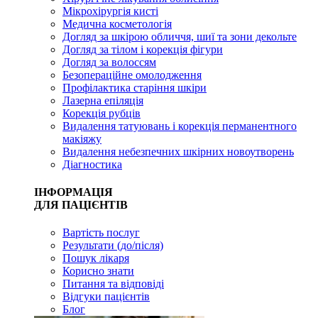
Мікрохірургія кисті
Медична косметологія
Догляд за шкірою обличчя, шиї та зони декольте
Догляд за тілом і корекція фігури
Догляд за волоссям
Безопераційне омолодження
Профілактика старіння шкіри
Лазерна епіляція
Корекція рубців
Видалення татуювань і корекція перманентного
макіяжу
Видалення небезпечних шкірних новоутворень
Діагностика
ІНФОРМАЦІЯ
ДЛЯ ПАЦІЄНТІВ
Вартість послуг
Результати (до/після)
Пошук лікаря
Корисно знати
Питання та відповіді
Відгуки пацієнтів
Блог