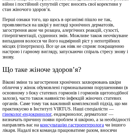
війни і постійний супутній стрес вносять свої корективи у
стан жіночого здоров’я.
Перші ознаки того, що щось в організмі пішло не так,
проявляються на шкірі у вигляді хронічних дерматозів,
загострення акне чи розацеа, алергічних реакцій, сухості,
гіперпігментації, судинних змін. Можливе також неочікуване
випадання волосся чи його надмірний ріст у непотрібних
місцях (гіпертрихоз). Все це аж ніяк не сприяє покращенню
настрою і гарному вигляду, запускаючи спіраль стресу знову і
знову.
Що таке жіноче здоров’я?
Вікові зміни та загострення хронічних захворювань шкіри
обличчя у жінок обумовлені гормональними порушеннями (в
основному з боку статевих гормонів і гормонів щитоподібної
залози), часто також наявністю інфекцій жіночих статевих
органів. Саме тому так важливий комплексний підхід, що ми
практикуємо в Інституті VIRTUS. Наші спеціалісти —
гінеколог-ендокринолог
, ендокринолог, дерматолог —
визначать причину появи проблем зі шкірою, а за необхідності
направлять вас на
консультацію гастроентеролога
чи іншого
лікаря. Надалі вся команда працюватиме разом, вносячи