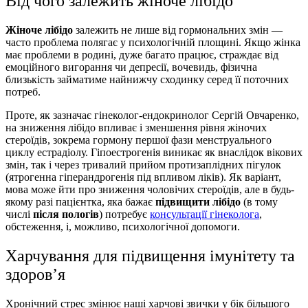
Від чого залежить жіноче лібідо
Жіноче лібідо
залежить не лише від гормональних змін —
часто проблема полягає у психологічній площині. Якщо жінка
має проблеми в родині, дуже багато працює, страждає від
емоційного вигорання чи депресії, вочевидь, фізична
близькість займатиме найнижчу сходинку серед її поточних
потреб.
Проте, як зазначає гінеколог-ендокринолог Сергій Овчаренко,
на зниження лібідо впливає і зменшення рівня жіночих
стероїдів, зокрема гормону першої фази менструального
циклу естрадіолу. Гіпоестрогенія виникає як внаслідок вікових
змін, так і через тривалий прийом протизаплідних пігулок
(ятрогенна гіперандрогенія під впливом ліків). Як варіант,
мова може йти про зниження чоловічих стероїдів, але в будь-
якому разі пацієнтка, яка бажає
підвищити лібідо
(в тому
числі
після пологів
) потребує
консультації гінеколога
,
обстеження, і, можливо, психологічної допомоги.
Харчування для підвищення імунітету та
здоров’я
Хронічний стрес змінює наші харчові звички у бік більшого