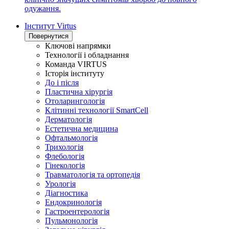
одужання.
Інститут Virtus
Повернутися
Ключові напрямки
Технології і обладнання
Команда VIRTUS
Історія інституту
До і після
Пластична хірургія
Отоларингологія
Клітинні технології SmartCell
Дерматологія
Естетична медицина
Офтальмологія
Трихологія
Флебологія
Гінекологія
Травматологія та ортопедія
Урологія
Діагностика
Ендокринологія
Гастроентерологія
Пульмонологія