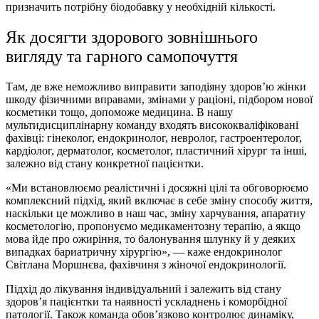
призначить потрібну біодобавку у необхідній кількості.
Як досягти здорового зовнішнього
вигляду та гарного самопочуття
Там, де вже неможливо виправити заподіяну здоров’ю жінки
шкоду фізичними вправами, змінами у раціоні, підбором нової
косметики тощо, допоможе медицина. В нашу
мультидисциплінарну команду входять висококваліфіковані
фахівці: гінеколог, ендокринолог, невролог, гастроентеролог,
кардіолог, дерматолог, косметолог, пластичний хірург та інші,
залежно від стану конкретної пацієнтки.
«Ми встановлюємо реалістичні і досяжні цілі та обговорюємо
комплексний підхід, який включає в себе зміну способу життя,
наскільки це можливо в наш час, зміну харчування, апаратну
косметологію, пропонуємо медикаментозну терапію, а якщо
мова йде про ожиріння, то балонування шлунку й у деяких
випадках бариатричну хірургію», — каже ендокринолог
Світлана Моршнєва, фахівчиня з
жіночої ендокринології
.
Підхід до лікування індивідуальний і залежить від стану
здоров’я пацієнтки та наявності ускладнень і коморбідної
патології. Також команда обов’язково контролює динаміку,