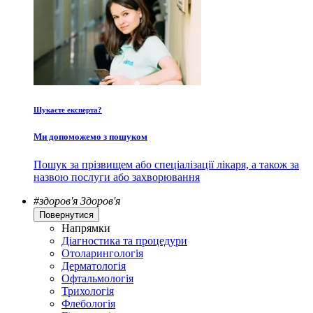
Шукаєте експерта?
Ми допоможемо з пошуком
Пошук за прізвищем або спеціалізації лікаря, а також за
назвою послуги або захворювання
#здоров'я
Здоров'я
Повернутися
Напрямки
Діагностика та процедури
Отоларингологія
Дерматологія
Офтальмологія
Трихологія
Флебологія