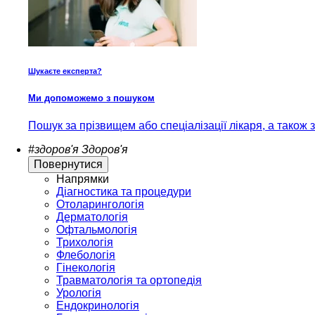
Шукаєте експерта?
Ми допоможемо з пошуком
Пошук за прізвищем або спеціалізації лікаря, а також
#здоров'я
Здоров'я
Повернутися
Напрямки
Діагностика та процедури
Отоларингологія
Дерматологія
Офтальмологія
Трихологія
Флебологія
Гінекологія
Травматологія та ортопедія
Урологія
Ендокринологія