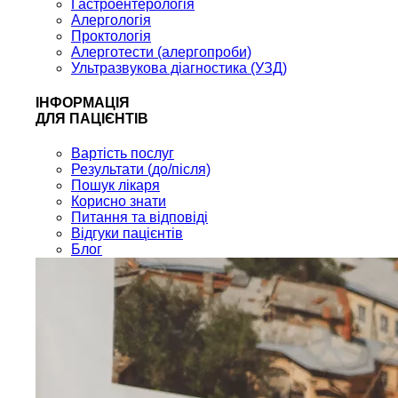
Гастроентерологія
Алергологія
Проктологія
Алерготести (алергопроби)
Ультразвукова діагностика (УЗД)
ІНФОРМАЦІЯ
ДЛЯ ПАЦІЄНТІВ
Вартість послуг
Результати (до/після)
Пошук лікаря
Корисно знати
Питання та відповіді
Відгуки пацієнтів
Блог