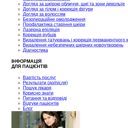
Догляд за шкірою обличчя, шиї та зони декольте
Догляд за тілом і корекція фігури
Догляд за волоссям
Безопераційне омолодження
Профілактика старіння шкіри
Лазерна епіляція
Корекція рубців
Видалення татуювань і корекція перманентного 
Видалення небезпечних шкірних новоутворень
Діагностика
ІНФОРМАЦІЯ
ДЛЯ ПАЦІЄНТІВ
Вартість послуг
Результати (до/після)
Пошук лікаря
Корисно знати
Питання та відповіді
Відгуки пацієнтів
Блог