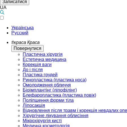
Записатися
UA
Українська
Русский
#краса
Краса
Повернутися
Пластична хірургія
Естетична медицина
Корекція ваги
До і після
Пластика грудей
Ринопластика (пластика носа)
Омолодження обличчя
Біоімплантінг (ліпофілінг)
Блефаропластика (пластика повік)
Поліпшення форми тіла
Ліпосакція
Відновлення після травм і корекція невдалих оп
Хірургічне лікування облисіння
Мікрохірургія кисті
Медична косметологія