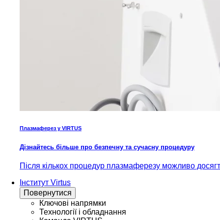
Плазмаферез у VIRTUS
Дізнайтесь більше про безпечну та сучасну процедуру
Після кількох процедур плазмаферезу можливо досягти
Інститут Virtus
Повернутися
Ключові напрямки
Технології і обладнання