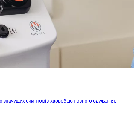
но значущих симптомів хвороб до повного одужання.