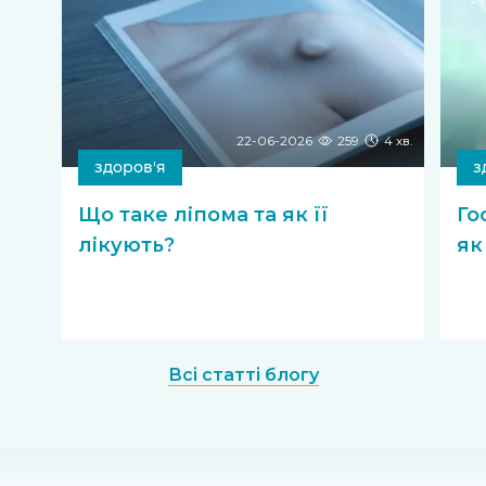
22-06-2026
259
4 хв.
здоров'я
з
Що таке ліпома та як її
Го
лікують?
як
Всі статті блогу