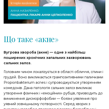
Що таке «акне»
Вугрова хвороба (акне) — одне з найбільш
поширених хронічних запальних захворювань
сальних залоз.
Головним чином локалізується в області обличчя, спини і
грудей. Воно викликається грампозитивними паличками
Propionbakterium acnes і супроводжується утворенням
комедонів. Дана патологія сальних залоз викликає
утворення фізичних і «емоційних» рубців, призводить до
виникнення дисморфофобии — боязні уявлення про
уявний зовнішньому потворності. Серед хворих з