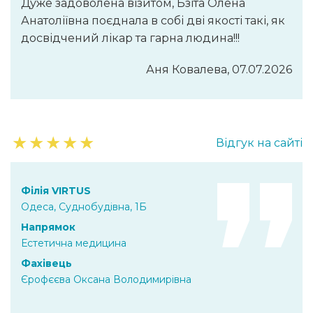
Дуже задоволена візитом, Бзіта Олена
Анатоліївна поєднала в собі дві якості такі, як
досвідчений лікар та гарна людина!!!
Аня Ковалева, 07.07.2026
★
★
★
★
★
Відгук на сайті
Філія VIRTUS
Одеса, Суднобудівна, 1Б
Напрямок
Естетична медицина
Фахівець
Єрофєєва Оксана Володимирівна