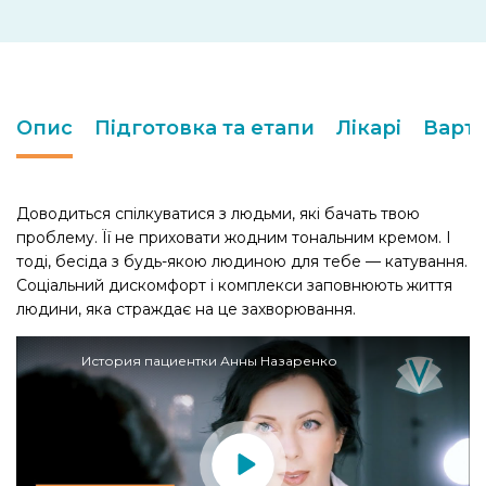
Опис
Підготовка та етапи
Лікарі
Варті
Доводиться спілкуватися з людьми, які бачать твою
проблему. Її не приховати жодним тональним кремом. І
тоді, бесіда з будь-якою людиною для тебе — катування.
Соціальний дискомфорт і комплекси заповнюють життя
людини, яка страждає на це захворювання.
История пациентки Анны Назаренко