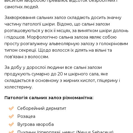
висипом хворобою превалює відсоток безробітних і
самотніх людей.
Захворювання сальних залоз складають досить значну
частину патології шкіри. Відомо, що сальні залози
розташовуються у всіх її місцях, за винятком шкіри долонь
і підошов. Морфологічно сальна залоза являє собою
просту розгалужену альвеолярную залозу з голокріновим
типом секреції. Щодо волосся їх ділять на вільні та
пов’язані з волоссям.
За добу у дорослої людини все сальні залози
продукують сумарно до 20 м шкірного сала, яке
складається в основному з жирних кислот, гліцерину і
холестерину.
Патологія сальних залоз різноманітна:
Себорейний дерматит
Розацеа
Вугрова хвороба
Пухлини (гіперплазії, невус (Nevus Sebaceus),