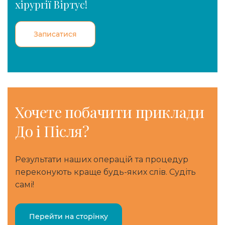
хірургії Віртус!
Записатися
Хочете
побачити приклади
До і Після?
Результати наших операцій та процедур
переконують краще будь-яких слів. Судіть
самі!
Перейти на сторінку