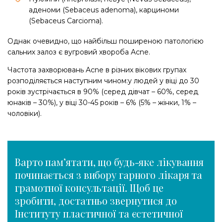
аденоми (Sebaceus adenoma), карциноми
(Sebaceus Carcioma).
Однак очевидно, що найбільш поширеною патологією
сальних залоз є вугровий хвороба Acne.
Частота захворювань Acne в різних вікових групах
розподіляється наступним чином:у людей у віці до 30
років зустрічається в 90% (серед дівчат – 60%, серед
юнаків – 30%), у віці 30-45 років – 6% (5% – жінки, 1% –
чоловіки).
Варто пам’ятати, що будь-яке лікування
починається з вибору гарного лікаря та
грамотної консультації. Щоб це
зробити, достатньо звернутися до
Інституту пластичної та єстетичної