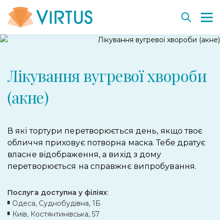
Повернутися
Повернутися
Повернутися
Повернутися
Повернутися
Лікування вугревої хвороби
Пластична хірургія
Напрямки
Ключові напрямки
Вакансії
Клітинне омолодження і терапія
Естетична медицина
Діагностика та процедури
Технології і обладнання
Virtus Education
Клітинні препарати SmartCell
(акне)
Корекція ваги
Команда VIRTUS
Дерматохірургія. Пройти навчання
Консультанти SmartCell
До і після
Історія інституту
Проект «Лікуємо разом»
Банк бiологiчного страхування
В які тортури перетворюється день, якщо твоє
обличчя приховує потворна маска. Тебе дратує
До і після
Співробітництво
власне відображення, а вихід з дому
Наші партнери
перетворюється на справжнє випробування.
Послуга доступна у філіях
:
Одеса, Суднобудівна, 1Б
Київ, Костянтинівська, 57