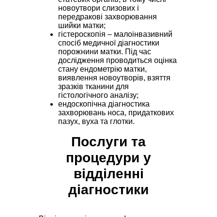
новоутвори слизових і
передракові захворювання
шийки матки;
гістероскопія – малоінвазивний
спосіб медичної діагностики
порожнини матки. Під час
дослідження проводиться оцінка
стану ендометрію матки,
виявлення новоутворів, взяття
зразків тканини для
гістологічного аналізу;
ендоскопічна діагностика
захворювань носа, придаткових
пазух, вуха та глотки.
Послуги та
процедури у
відділенні
діагностики