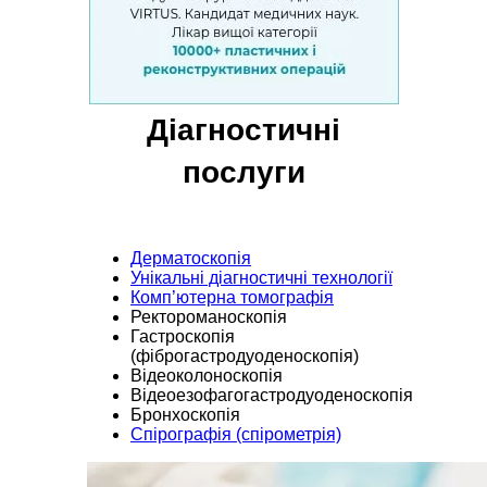
Діагностичнi
послуги
Дерматоскопія
Унікальні діагностичні технології
Комп’ютерна томографія
Ректороманоскопiя
Гастроскопія
(фіброгастродуоденоскопія)
Відеоколоноскопія
Відеоезофагогастродуоденоскопія
Бронхоскопія
Спірографія (cпірометрія)