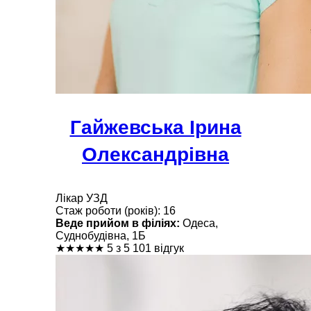
Гайжевська Ірина
Олександрівна
Лікар УЗД
Стаж роботи (років): 16
Веде прийом в філіях:
Одеса,
Суднобудівна, 1Б
★
★
★
★
★
5 з 5
101 відгук