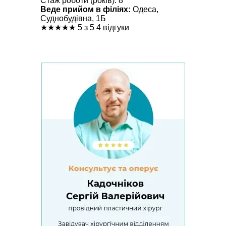
Стаж роботи (років): 8
Веде прийом в філіях:
Одеса,
Суднобудівна, 1Б
★
★
★
★
★
5 з 5
4 відгуки