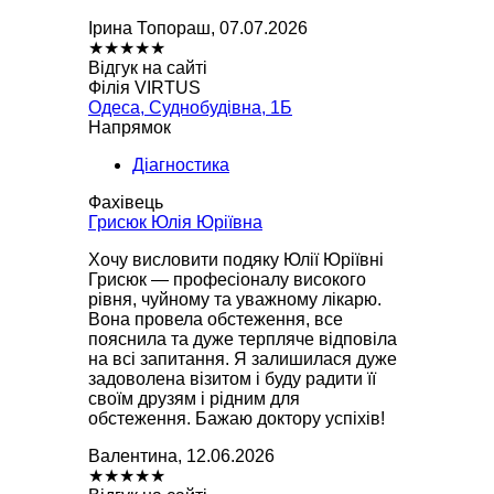
Ірина Топораш, 07.07.2026
★
★
★
★
★
Відгук на сайті
Філія VIRTUS
Одеса, Суднобудівна, 1Б
Напрямок
Діагностика
Фахівець
Грисюк Юлія Юріївна
Хочу висловити подяку Юлії Юріївні
Грисюк — професіоналу високого
рівня, чуйному та уважному лікарю.
Вона провела обстеження, все
пояснила та дуже терпляче відповіла
на всі запитання. Я залишилася дуже
задоволена візитом і буду радити її
своїм друзям і рідним для
обстеження. Бажаю доктору успіхів!
Валентина, 12.06.2026
★
★
★
★
★