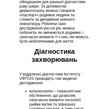
обладнання для ранньої діагностики
раку шкіри. За допомогою
дерматоскопу можна створити
«паспорт» родимок людини та
стежити за динамікою кожного
новоутвору. Роблячи таке
дослідження раз на рік, можна
побачити, як змінюються родимки, і
своєчасно виявити ті з них, які можуть
бути небезпечними для життя.
Діагностика
захворювань
У відділенні діагностики Інституту
VIRTUS проводять такі медичні
дослідження:
кольпоскопія – гінекологічне
обстеження, що дозволяє
своєчасно виявити патології
шийки матки та зовнішніх
статевих органів, в тому числі