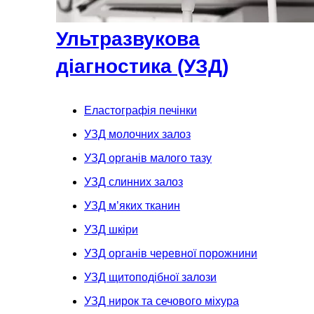
Ультразвукова
діагностика (УЗД)
Еластографія печінки
УЗД молочних залоз
УЗД органів малого тазу
УЗД слинних залоз
УЗД м’яких тканин
УЗД шкіри
УЗД органів черевної порожнини
УЗД щитоподібної залози
УЗД нирок та сечового міхура