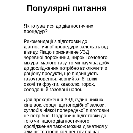
Популярнi питання
Як готуватися до діагностичних
процедур?
Рекомендації з підготовки до
діагностичної процедури залежать від
її виду. Якщо призначене УЗД
черевної порожнини, нирок і сечового
міхура, малого тазу, то мінімум за добу
до дослідження потрібно виключити з
раціону продукти, що підвищують
газоутворення: чорний хліб, свіжі
овочі та фрукти, квасолю, горох,
солодощі й газовані напої.
Для проходження УЗД судин нижніх
кінцівок, серця, щитоподібної залози,
суглобів ніякої попередньої підготовки
не потрібно. Подробиці підготовки до
того чи іншого діагностичного
дослідження також можна дізнатися у
адміністраторів кол-центру під час