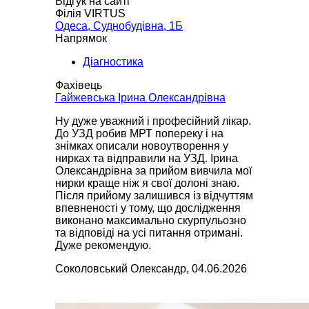
Відгук на сайті
Філія VIRTUS
Одеса, Суднобудівна, 1Б
Напрямок
Діагностика
Фахівець
Гайжевська Ірина Олександрівна
Ну дуже уважний і професійний лікар.
До УЗД робив МРТ попереку і на
знімках описали новоутворення у
нирках та відправили на УЗД. Ірина
Олександрівна за прийом вивчила мої
нирки краще ніж я свої долоні знаю.
Після прийому залишився із відчуттям
впевненості у тому, що дослідження
виконано максимально скурпульозно
та відповіді на усі питання отримані.
Дуже рекомендую.
Соколовський Олександр, 04.06.2026