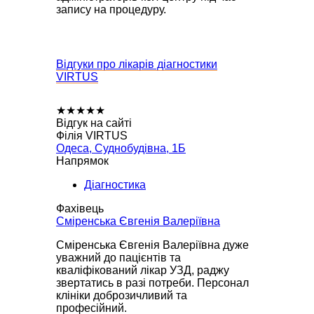
запису на процедуру.
Відгуки про лікарів діагностики
VIRTUS
★
★
★
★
★
Відгук на сайті
Філія VIRTUS
Одеса, Суднобудівна, 1Б
Напрямок
Діагностика
Фахівець
Сміренська Євгенія Валеріївна
Сміренська Євгенія Валеріївна дуже
уважний до пацієнтів та
кваліфікований лікар УЗД, раджу
звертатись в разі потреби. Персонал
клініки доброзичливий та
професійний.