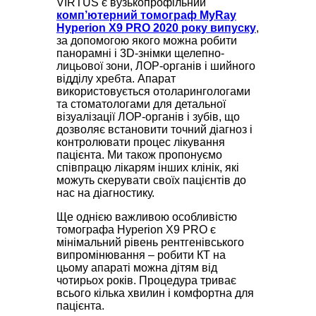
VIRTUS є вузькопрофільний
комп’ютерний томограф MyRay
Hyperion Х9 PRO 2020 року випуску
,
за допомогою якого можна робити
панорамні і 3D-знімки щелепно-
лицьової зони, ЛОР-органів і шийного
відділу хребта. Апарат
використовується отоларингологами
та стоматологами для детальної
візуалізації ЛОР-органів і зубів, що
дозволяє встановити точний діагноз і
контролювати процес лікування
пацієнта. Ми також пропонуємо
співпрацю лікарям інших клінік, які
можуть скерувати своїх пацієнтів до
нас на діагностику.
Ще однією важливою особливістю
томографа Hyperion Х9 PRO є
мінімальний рівень рентгенівського
випромінювання – робити КТ на
цьому апараті можна дітям від
чотирьох років. Процедура триває
всього кілька хвилин і комфортна для
пацієнта.