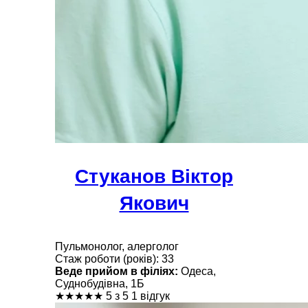
Стуканов Віктор
Якович
Пульмонолог, алерголог
Стаж роботи (років): 33
Веде прийом в філіях:
Одеса,
Суднобудівна, 1Б
★
★
★
★
★
5 з 5
1 відгук