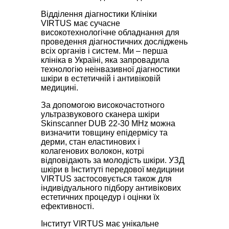
Відділення діагностики Клініки
VIRTUS має сучасне
високотехнологічне обладнання для
проведення діагностичних досліджень
всіх органів і систем. Ми – перша
клініка в Україні, яка запровадила
технологію неінвазивної діагностики
шкіри в естетичній і антивіковій
медицині.
За допомогою високочастотного
ультразвукового сканера шкіри
Skinscanner DUB 22-30 MHz можна
визначити товщину епідермісу та
дерми, стан еластинових і
колагенових волокон, котрі
відповідають за молодість шкіри. УЗД
шкіри в Інституті передової медицини
VIRTUS застосовується також для
індивідуального підбору антивікових
естетичних процедур і оцінки їх
ефективності.
Інститут VIRTUS має унікальне