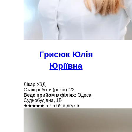
Грисюк Юлія
Юріївна
Лікар УЗД
Стаж роботи (років): 22
Веде прийом в філіях:
Одеса,
Суднобудівна, 1Б
★
★
★
★
★
5 з 5
65 відгуків