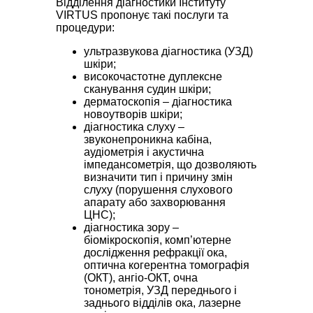
Відділення діагностики Інституту
VIRTUS пропонує такі послуги та
процедури:
ультразвукова діагностика (УЗД)
шкіри;
високочастотне дуплексне
сканування судин шкіри;
дерматоскопія – діагностика
новоутворів шкіри;
діагностика слуху –
звуконепроникна кабіна,
аудіометрія і акустична
імпедансометрія, що дозволяють
визначити тип і причину змін
слуху (порушення слухового
апарату або захворювання
ЦНС);
діагностика зору –
біомікроскопія, комп’ютерне
дослідження рефракції ока,
оптична когерентна томографія
(ОКТ), ангіо-ОКТ, очна
тонометрія, УЗД переднього і
заднього відділів ока, лазерне