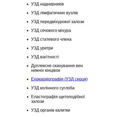
УЗД наднирників
УЗД лімфатичних вузлів
УЗД передміхурової залози
УЗД сечового міхура
УЗД статевого члена
УЗД уретри
УЗД вагітності
Дуплексне сканування вен
нижніх кінцівок
Ехокардіографія (УЗД серця)
УЗД колінного суглоба
Еластографія щитоподібної
залози
УЗД органів калитки