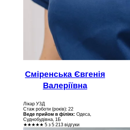
Сміренська Євгенія
Валеріївна
Лікар УЗД
Стаж роботи (років): 22
Веде прийом в філіях:
Одеса,
Суднобудівна, 1Б
★
★
★
★
★
5 з 5
213 відгуки