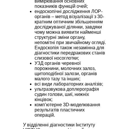
вимірювання основних
показників функцій очей;
ендоскопічні дослідження ЛОР-
органів – метод візуалізації з 30-
кратним оптичним збільшенням
досліджуваної ділянки, завдяки
чому можна виявити найменші
структурні зміни органу,
непомітні при звичайному огляді.
Ендоскопія також незамінна для
діагностики передракових станів
слизової носоглотки;
УЗД органів черевної
порожнини, молочних залоз,
щитоподібної залози, органів
малого тазу та інших;
всі види лабораторних аналізів;
ультразвукова доплерографія
судин голови, шиї, нижніх
кінцівок;
комп’ютерне 3D-моделювання
результатів пластичних
операцій.
У відділенні діагностики Інституту