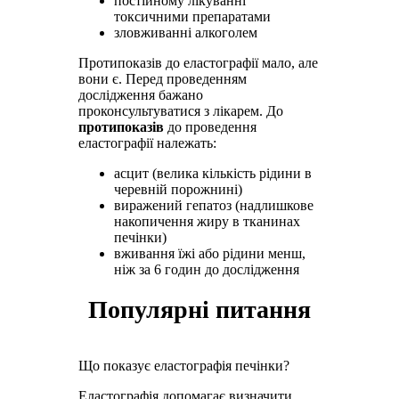
постійному лікуванні
токсичними препаратами
зловживанні алкоголем
Протипоказів до еластографії мало, але
вони є. Перед проведенням
дослідження бажано
проконсультуватися з лікарем. До
протипоказів
до проведення
еластографії належать:
асцит (велика кількість рідини в
черевній порожнині)
виражений гепатоз (надлишкове
накопичення жиру в тканинах
печінки)
вживання їжі або рідини менш,
ніж за 6 годин до дослідження
Популярні питання
Що показує еластографія печінки?
Еластографія допомагає визначити