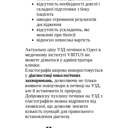
відсутність необхідності довгої і
складної підготовки з боку
пацієнта
швидке отримання результатів
дослідження
відсутність ускладнень, які
можливі при біопсії
відносно невисока вартість
Актуальну ціну УЗД печінки в Одесі в
медичному інституті VIRTUS ви
можете дізнатися у адміністратора
клініки.
Еластографія широко використовується
у
діагностиці онкологічних
захворювань
, дозволяючи не тільки
виявити новоутвори в печінці на УЗД,
але й встановити їх природу.
Доброякісну пухлину печінки на УЗД з
еластографією можна відрізнити від
злоякісної, що дозволяє знизити
кількість пункцій для правильного
встановлення діагнозу.