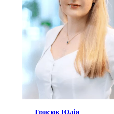
Грисюк Юлія