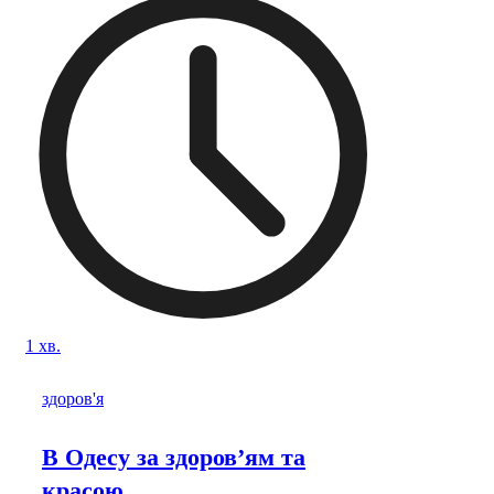
1 хв.
здоров'я
В Одесу за здоров’ям та
красою