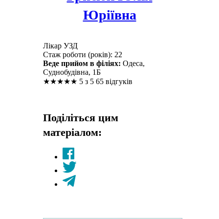
Юріївна
Лікар УЗД
Стаж роботи (років): 22
Веде прийом в філіях:
Одеса,
Суднобудівна, 1Б
★
★
★
★
★
5 з 5
65 відгуків
Поділіться цим
матеріалом: