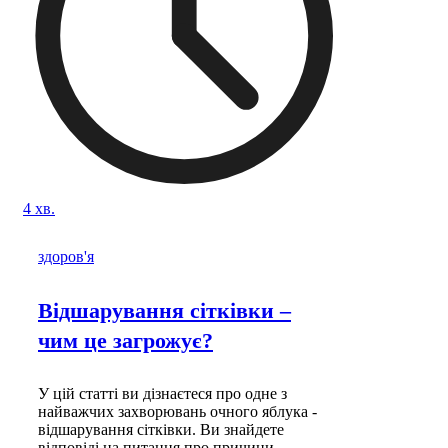
4 хв.
здоров'я
Відшарування сітківки –
чим це загрожує?
У цій статті ви дізнаєтеся про одне з
найважчих захворювань очного яблука -
відшарування сітківки. Ви знайдете
відповіді на питання про причини