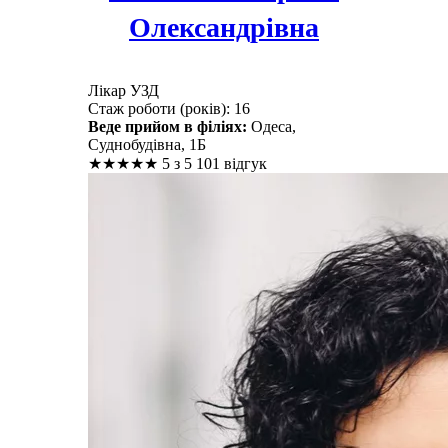
Олександрівна
Лікар УЗД
Стаж роботи (років): 16
Веде прийом в філіях:
Одеса,
Суднобудівна, 1Б
★
★
★
★
★
5 з 5
101 відгук