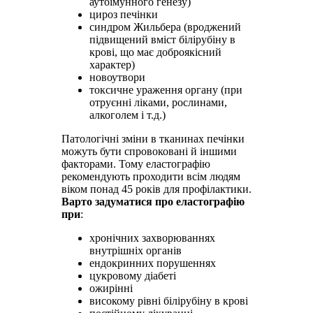
аутоімунного генезу)
цироз печінки
синдром Жильбера (вроджений
підвищений вміст білірубіну в
крові, що має доброякісний
характер)
новоутвори
токсичне ураження органу (при
отруєнні ліками, рослинами,
алкоголем і т.д.)
Патологічні зміни в тканинах печінки
можуть бути спровоковані й іншими
факторами. Тому еластографію
рекомендують проходити всім людям
віком понад 45 років для профілактики.
Варто задуматися про еластографію
при
:
хронічних захворюваннях
внутрішніх органів
ендокринних порушеннях
цукровому діабеті
ожирінні
високому рівні білірубіну в крові