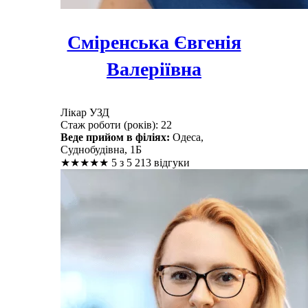
Сміренська Євгенія
Валеріївна
Лікар УЗД
Стаж роботи (років): 22
Веде прийом в філіях:
Одеса,
Суднобудівна, 1Б
★
★
★
★
★
5 з 5
213 відгуки