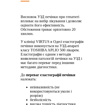
Висновок УЗД печінки при гепатиті
впливає на вибір лікування і дозволяє
оцінити його ефективність.
Обстеження триває орієнтовно 20
хвилин.
У клініці VIRTUS в Одесі еластографія
печінки виконується на УЗД-апараті
класу TOSHIBA APLIO 500 лікарем.
Еластографія є одним з методів
виявлення патологій печінки на УЗД і
має багато переваг перед іншими
методами діагностики.
До
переваг еластографії печінки
належать:
неінвазивність (не
використовуються уколи і
розрізи)
безболісність
висока точність діагностики