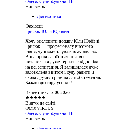
Одеса, Суднобудівна, 1Б
Напрямок
Діагностика
Фахівець
Грисюк Юлія Юріївна
Хочу висловити подяку Юлії Юріївні
Грисюк — професіоналу високого
рівня, чуйному та уважному лікарю.
Вона провела обстеження, все
пояснила та дуже терпляче відповіла
на всі запитання. Я залишилася дуже
задоволена візитом і буду радити її
своїм друзям і рідним для обстеження.
Бажаю доктору успіхів!
Валентина, 12.06.2026
★
★
★
★
★
Відгук на сайті
Філія VIRTUS
Одеса, Суднобудівна, 1Б
Напрямок
Діагностика