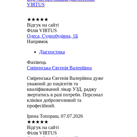
VIRTUS
★
★
★
★
★
Відгук на сайті
Філія VIRTUS
Одеса, Суднобудівна, 1Б
Напрямок
Діагностика
Фахівець
Сміренська Євгенія Валеріївна
Сміренська Євгенія Валеріївна дуже
уважний до пацієнтів та
кваліфікований лікар УЗД, раджу
звертатись в разі потреби. Персонал
клініки доброзичливий та
професійний.
Ірина Топораш, 07.07.2026
★
★
★
★
★
Відгук на сайті
Філія VIRTUS