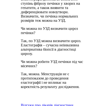
ступінь фіброзу печінки у хворих на
гепатити, а також виявити та
диференціювати новоутвори.
Визначити, чи печінка нормальних
розмірів теж можна на УЗД.
Чи можна по УЗД визначити цироз
печінки?
Так, по УЗД можна визначити цироз.
Еластографія – сучасна неінвазивна
альтернатива біопсії в діагностиці
цирозу.
Чи можна робити УЗД печінки під час
місячних?
Так, можна. Менструація не є
протипоказом до проведення
еластографії і не впливає на
коректність результату дослідження.
Відгуки про лікарів діагностики