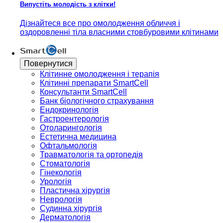
Випустіть молодість з клітки!
Дізнайтеся все про омолодження обличчя і
оздоровленні тіла власними стовбуровими клітинами
Повернутися
Клітинне омолодження і терапія
Клітинні препарати SmartCell
Консультанти SmartCell
Банк бiологiчного страхування
Ендокринологія
Гастроентерологія
Отоларингологія
Естетична медицина
Офтальмологія
Травматологія та ортопедія
Стоматологія
Гінекологія
Урологія
Пластична хірургія
Неврологія
Судинна хірургія
Дерматологія