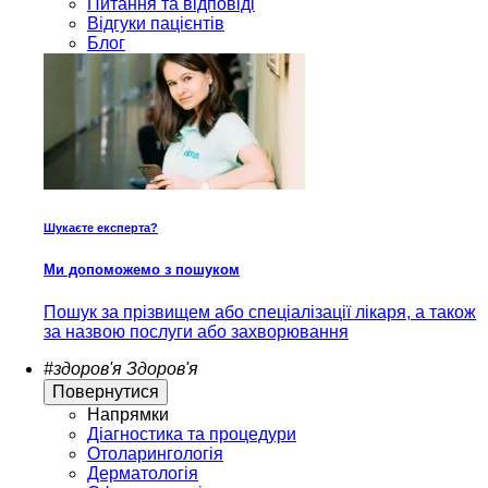
Питання та відповіді
Відгуки пацієнтів
Блог
Шукаєте експерта?
Ми допоможемо з пошуком
Пошук за прізвищем або спеціалізації лікаря, а також
за назвою послуги або захворювання
#здоров'я
Здоров'я
Повернутися
Напрямки
Діагностика та процедури
Отоларингологія
Дерматологія