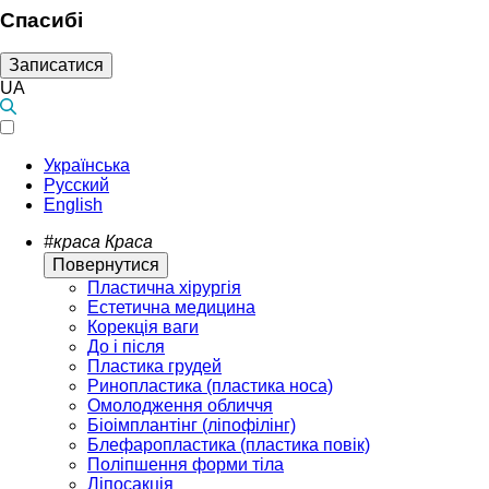
Спасибі
Записатися
UA
Українська
Русский
English
#краса
Краса
Повернутися
Пластична хірургія
Естетична медицина
Корекція ваги
До і після
Пластика грудей
Ринопластика (пластика носа)
Омолодження обличчя
Біоімплантінг (ліпофілінг)
Блефаропластика (пластика повік)
Поліпшення форми тіла
Ліпосакція