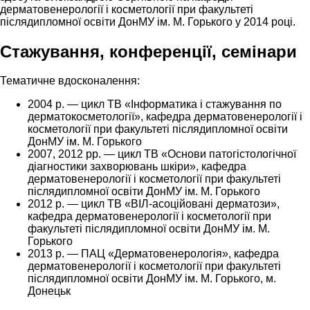
дерматовенерології і косметології при факультеті
післядипломної освіти ДонМУ ім. М. Горького у 2014 році.
Стажування, конференції, семінари
Тематичне вдосконалення:
2004 р. — цикл ТВ «Інформатика і стажування по
дерматокосметології», кафедра дерматовенерології і
косметології при факультеті післядипломної освіти
ДонМУ ім. М. Горького
2007, 2012 рр. — цикл ТВ «Основи патогістологічної
діагностики захворювань шкіри», кафедра
дерматовенерології і косметології при факультеті
післядипломної освіти ДонМУ ім. М. Горького
2012 р. — цикл ТВ «ВІЛ-асоційовані дерматози»,
кафедра дерматовенерології і косметології при
факультеті післядипломної освіти ДонМУ ім. М.
Горького
2013 р. — ПАЦ «Дерматовенерологія», кафедра
дерматовенерології і косметології при факультеті
післядипломної освіти ДонМУ ім. М. Горького, м.
Донецьк