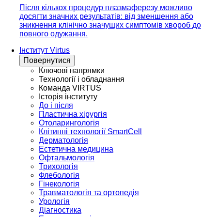
Після кількох процедур плазмаферезу можливо
досягти значних результатів: від зменшення або
зникнення клінічно значущих симптомів хвороб до
повного одужання.
Інститут Virtus
Повернутися
Ключові напрямки
Технології і обладнання
Команда VIRTUS
Історія інституту
До і після
Пластична хірургія
Отоларингологія
Клітинні технології SmartCell
Дерматологія
Естетична медицина
Офтальмологія
Трихологія
Флебологія
Гінекологія
Травматологія та ортопедія
Урологія
Діагностика