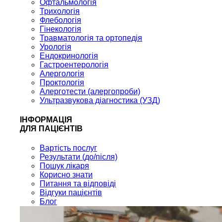
Офтальмологія
Трихологія
Флебологія
Гінекологія
Травматологія та ортопедія
Урологія
Ендокринологія
Гастроентерологія
Алергологія
Проктологія
Алерготести (алергопроби)
Ультразвукова діагностика (УЗД)
ІНФОРМАЦІЯ
ДЛЯ ПАЦІЄНТІВ
Вартість послуг
Результати (до/після)
Пошук лікаря
Корисно знати
Питання та відповіді
Відгуки пацієнтів
Блог