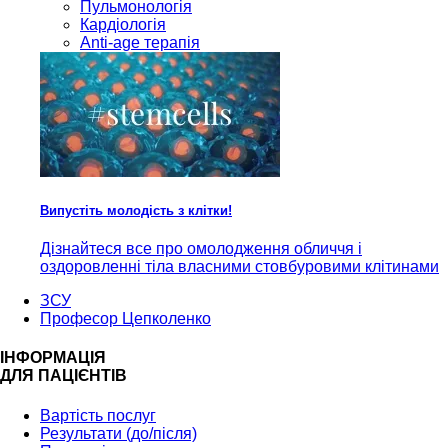
Пульмонологія
Кардiологія
Anti-age терапія
Випустіть молодість з клітки!
Дізнайтеся все про омолодження обличчя і
оздоровленні тіла власними стовбуровими клітинами
ЗСУ
Професор Цепколенко
ІНФОРМАЦІЯ
ДЛЯ ПАЦІЄНТІВ
Вартість послуг
Результати (до/після)