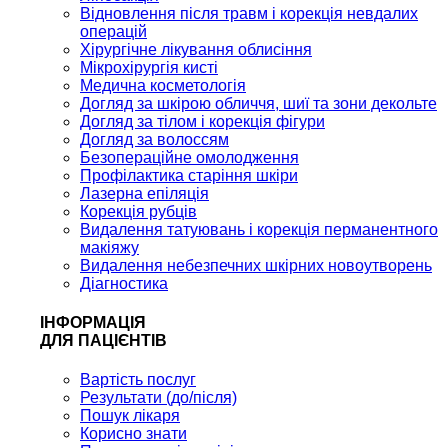
Відновлення після травм і корекція невдалих
операцій
Хірургічне лікування облисіння
Мікрохірургія кисті
Медична косметологія
Догляд за шкірою обличчя, шиї та зони декольте
Догляд за тілом і корекція фігури
Догляд за волоссям
Безопераційне омолодження
Профілактика старіння шкіри
Лазерна епіляція
Корекція рубців
Видалення татуювань і корекція перманентного
макіяжу
Видалення небезпечних шкірних новоутворень
Діагностика
ІНФОРМАЦІЯ
ДЛЯ ПАЦІЄНТІВ
Вартість послуг
Результати (до/після)
Пошук лікаря
Корисно знати