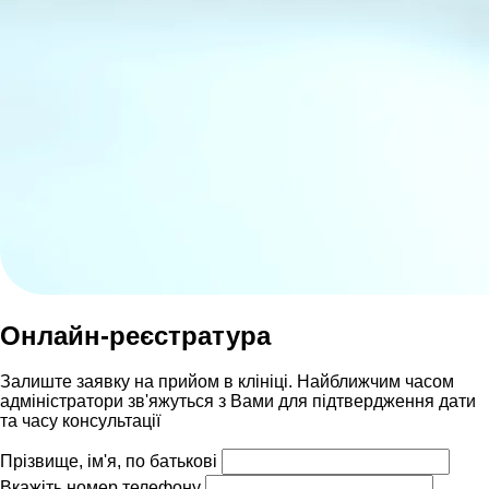
Онлайн-реєстратура
Залиште заявку на прийом в клініці. Найближчим часом
адмiнiстратори зв'яжуться з Вами для пiдтвердження дати
та часу консультацiï
Прізвище, ім'я, по батькові
Вкажіть номер телефону