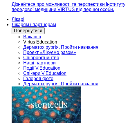
Дізнайтеся про можливості та перспективи Інституту
передової медицини VIRTUS від першої особи.
Лікарі
Лікарям і партнерам
Повернутися
Вакансії
Virtus Education
Дерматохірургія. Пройти навчання
Проект «Лікуємо разом»
Співробітництво
Наші партнери
Події V.Education
Спікери V.Education
Галерея фото
Дерматохірургія. Пройти навчання