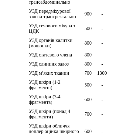
трансабдоминально
УЗД передміхурової
900
-
залози трансректально
УЗД сечового міхура з
500
-
ЦДК
УЗД органів калитки
800
-
(мошонки)
УЗД статевого члена
800
УЗД слинних залоз
800
-
УЗД м’яких тканин
700
1300
УЗД шкіри (1-2
500
-
фрагмента)
УЗД шкіри (3-4
600
-
фрагмента)
УЗД шкіри (понад 4
700
-
фрагменти)
УЗД шкіри обличчя +
доплер оцінка шкірного
600
-