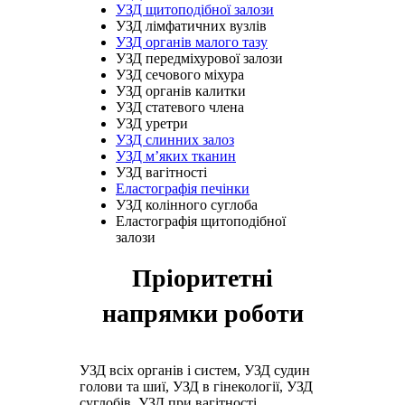
УЗД щитоподібної залози
УЗД лімфатичних вузлів
УЗД органів малого тазу
УЗД передміхурової залози
УЗД сечового міхура
УЗД органів калитки
УЗД статевого члена
УЗД уретри
УЗД слинних залоз
УЗД м’яких тканин
УЗД вагітності
Еластографія печінки
УЗД колінного суглоба
Еластографія щитоподібної
залози
Пріоритетні
напрямки роботи
УЗД всіх органів і систем, УЗД судин
голови та шиї, УЗД в гінекології, УЗД
суглобів, УЗД при вагітності,