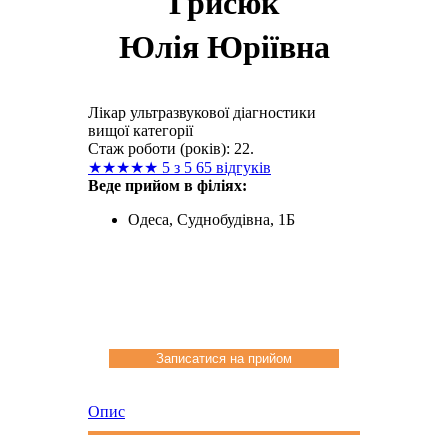
Грисюк
Юлія Юріївна
Лікар ультразвукової діагностики
вищої категорії
Стаж роботи (років): 22.
★
★
★
★
★
5 з 5
65 відгуків
Веде прийом в філіях:
Одеса, Суднобудівна, 1Б
Записатися на прийом
Опис
Вартість