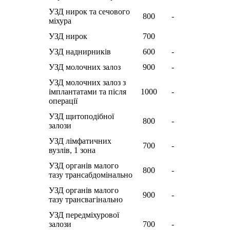
УЗД нирок та сечового
800
-
міхура
УЗД нирок
700
УЗД наднирникiв
600
-
УЗД молочних залоз
900
-
УЗД молочних залоз з
імплантатами та після
1000
-
операції
УЗД щитоподiбної
800
-
залози
УЗД лімфатичних
700
-
вузлів, 1 зона
УЗД органів малого
800
-
тазу трансабдомінально
УЗД органів малого
900
-
тазу трансвагінально
УЗД передміхурової
залози
700
-