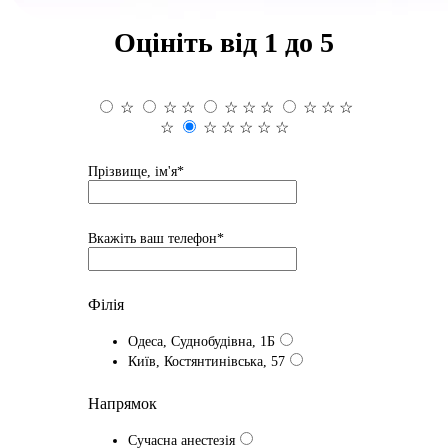
Оцініть від 1 до 5
☆
☆
☆
☆
☆
☆
☆
☆
☆
☆
☆
☆
☆
☆
☆
Прізвище, ім'я*
Вкажіть ваш телефон*
Філія
Одеса, Суднобудівна, 1Б
Київ, Костянтинівська, 57
Напрямок
Сучасна анестезія