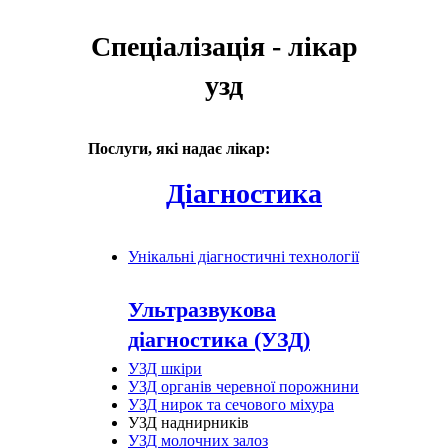
Спеціалізація - лікар
узд
Послуги, які надає лікар:
Діагностика
Унікальні діагностичні технології
Ультразвукова
діагностика (УЗД)
УЗД шкіри
УЗД органів черевної порожнини
УЗД нирок та сечового міхура
УЗД наднирників
УЗД молочних залоз