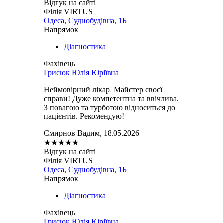
Відгук на сайті
Філія VIRTUS
Одеса, Суднобудівна, 1Б
Напрямок
Діагностика
Фахівець
Грисюк Юлія Юріївна
Неймовірний лікар! Майстер своєї
справи! Дуже компетентна та ввічлива.
З повагою та турботою відноситься до
пацієнтів. Рекомендую!
Смирнов Вадим, 18.05.2026
★
★
★
★
★
Відгук на сайті
Філія VIRTUS
Одеса, Суднобудівна, 1Б
Напрямок
Діагностика
Фахівець
Грисюк Юлія Юріївна