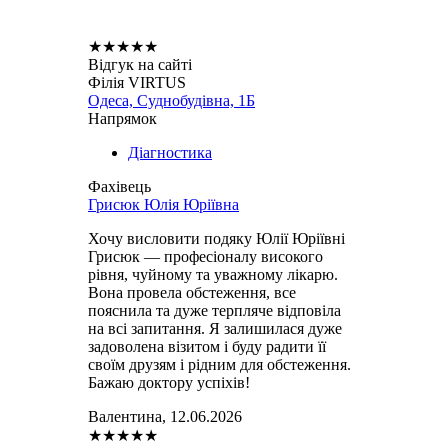
★
★
★
★
★
Відгук на сайті
Філія VIRTUS
Одеса, Суднобудівна, 1Б
Напрямок
Діагностика
Фахівець
Грисюк Юлія Юріївна
Хочу висловити подяку Юлії Юріївні
Грисюк — професіоналу високого
рівня, чуйному та уважному лікарю.
Вона провела обстеження, все
пояснила та дуже терпляче відповіла
на всі запитання. Я залишилася дуже
задоволена візитом і буду радити її
своїм друзям і рідним для обстеження.
Бажаю доктору успіхів!
Валентина, 12.06.2026
★
★
★
★
★