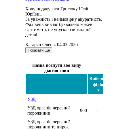
Хочу подякувати Грисюку Юлії
Юріївні.
За уважність і неймовірну акуратність.
Фахівець вивчає буквально кожен
сантиметр, не упускаючи жодної
деталі.
Казарян Олена, 04.03.2026
Показати ще
Назва послуги або виду
діагностики
Виберіть
філію
УЗД
УЗД органів черевної
900
-
порожнини
УЗД органів черевної
-
-
порожнини та нирок