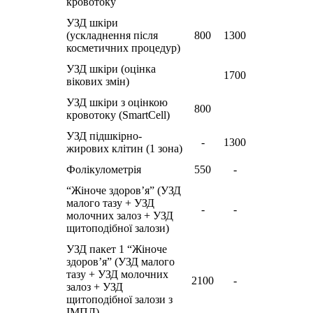
кровотоку
УЗД шкіри
(ускладнення після
800
1300
косметичних процедур)
УЗД шкіри (оцінка
1700
вікових змін)
УЗД шкіри з оцінкою
800
кровотоку (SmartCell)
УЗД підшкірно-
-
1300
жирових клітин (1 зона)
Фолікулометрія
550
-
“Жіноче здоров’я” (УЗД
малого тазу + УЗД
-
-
молочних залоз + УЗД
щитоподiбної залози)
УЗД пакет 1 “Жіноче
здоров’я” (УЗД малого
тазу + УЗД молочних
2100
-
залоз + УЗД
щитоподiбної залози з
ІМПЛ)