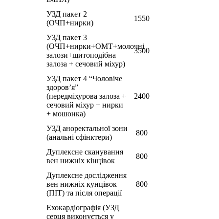
УЗД пакет 2
1550
(ОЧП+нирки)
УЗД пакет 3
(ОЧП+нирки+ОМТ+молочні
3500
залози+щитоподібна
залоза + сечовий міхур)
УЗД пакет 4 “Чоловіче
здоров’я”
(передміхурова залоза +
2400
сечовий міхур + нирки
+ мошонка)
УЗД аноректальної зони
800
(анальні сфінктери)
Дуплексне сканування
800
вен нижніх кінцівок
Дуплексне дослідження
вен нижніх кунцівок
800
(ПІТ) та після операції
Ехокардіографія (УЗД
серця виконується у