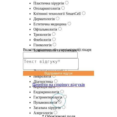
Пластична хірургія
Отоларингологія
Клітинні технології SmartCell
Дерматологія
Естетична медицина
Офтальмологія
Трихологія
Флебологія
Гінекологія
Вкажіть прізвище або спеціалізацію лікаря
Травматологія та ортопедія
Проктологія
Урологія
Еферентна терапія
Лазернi технологіï
Відправити відгук
Неврологія
Діагностика
Перейти на сторінку відгуків
Корекція ваги
Ендокринологія
Гастроентерологія
Пульмонологія
Загальна хірургія
Алергологія
* Обов'язкові поля