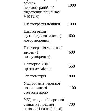
рамках
1000
передопераційної
підготовки пацієнтам
VIRTUS)
Еластографія печінки
1000
Еластографія
щитоподiбної залози (1
600
новоутворення)
Еластографія молочної
залози (1
600
новоутворення)
Повторне УЗД
550
протягом місяця
Стеатометрія
800
УЗД органів черевної
порожнини зі
1100
стеатометрією
УЗД передньої черевної
стінки на предмет
700
наявності кили (грижі)