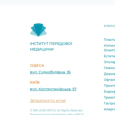
КЛЮЧО
Пласти
ІНСТИТУТ ПЕРЕДОВОЇ
Клітин
МЕДИЦИНИ
SmartC
Естет
Отола
ОДЕСА
Гінеко
вул. Суднобудівна, 1Б
Дерма
Офтал
КИЇВ
Прокт
вул. Костянтинівська, 57
Ендок
Трихол
Зв'язатися по email
Гастро
Алерг
© 1991-2026 VIRTUS. All Rights Reserved.
Використання матеріалів сайту VIRTUS