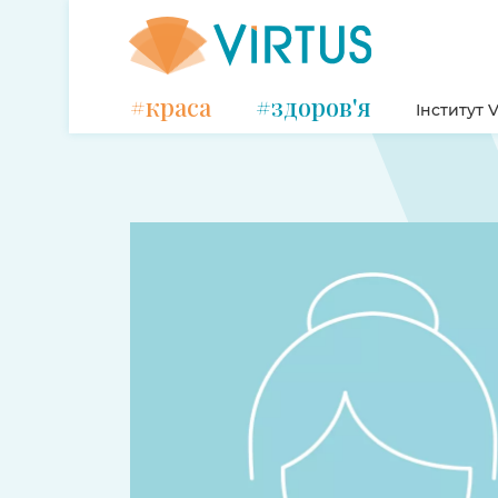
#краса
#здоров'я
Інститут V