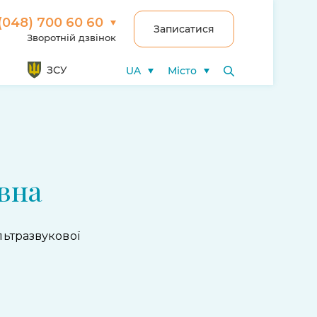
(048) 700 60 60
Записатися
Зворотній дзвінок
ЗСУ
UA
Місто
вна
льтразвукової