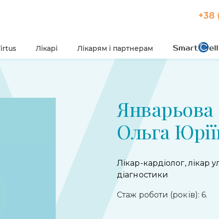
+38 
irtus
Лікарі
Лікарям і партнерам
Январьова
Ольга Юрії
Лікар-кардіолог, лікар у
діагностики
Стаж роботи (років): 6.