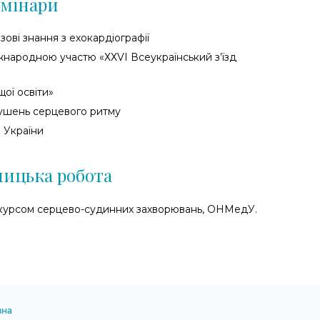
емінари
зові знання з ехокардіографії
жнародною участю «ХХVІ Всеукраїнський з’їзд
ої освіти»
рушень серцевого ритму
в України
ницька робота
 курсом серцево-судинних захворювань, ОНМедУ.
вна