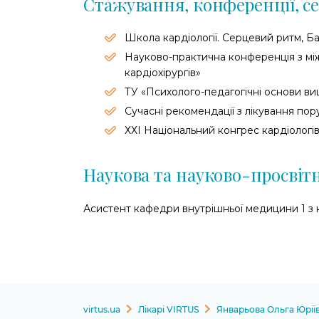
Стажування, конференції, с
Школа кардіології. Серцевий ритм, Ба
Науково-практична конференція з мі
кардіохірургів»
ТУ «Психолого-педагогічні основи вищ
Сучасні рекомендації з лікування по
ХХІ Національний конгрес кардіологі
Наукова та науково-просвіт
Асистент кафедри внутрішньої медицини 1 з
virtus.ua
Лікарі VIRTUS
Январьова Ольга Юрії