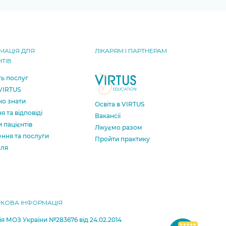
МАЦІЯ ДЛЯ
ЛІКАРЯМ І ПАРТНЕРАМ
НТІВ
ть послуг
 VIRTUS
о знати
Освіта в VIRTUS
я та відповіді
Вакансії
и пацієнтів
Лікуємо разом
ення та послуги
Пройти практику
сля
КОВА ІНФОРМАЦІЯ
ія МОЗ України №283676 від 24.02.2014