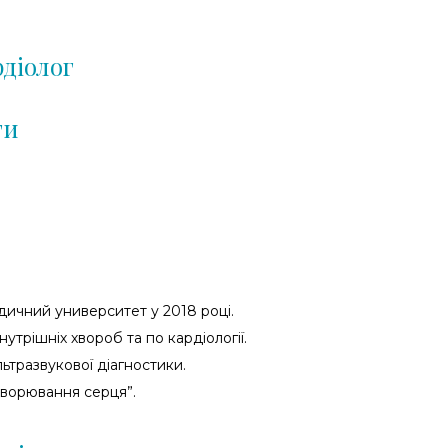
рдіолог
ти
ичний университет у 2018 році.
нутрішніх хвороб та по кардіології.
льтразвукової діагностики.
ахворювання серця”.