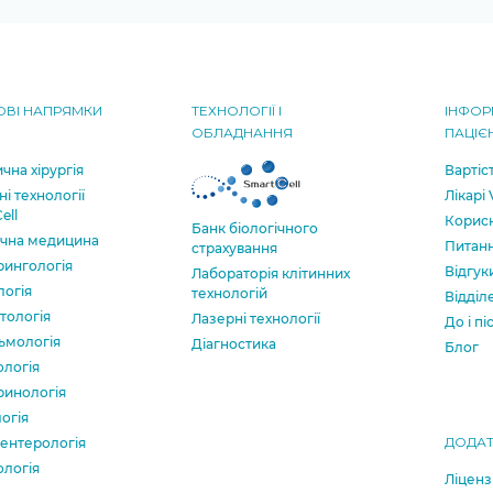
ВІ НАПРЯМКИ
ТЕХНОЛОГІЇ І
ІНФОР
ОБЛАДНАННЯ
ПАЦІЄ
чна хірургія
Вартіс
ні технології
Лікарі
ell
Корисн
Банк бiологiчного
ична медицина
Питанн
страхування
рингологія
Відгук
Лабораторія клітинних
логія
технологій
Відділ
тологія
Лазерні технології
До і пі
ьмологія
Діагностика
Блог
ологія
ринологія
огія
ДОДАТ
ентерологія
ологія
Ліценз