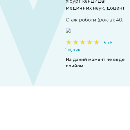
хірург кандидат
медичних наук, доцент
Стаж роботи (років): 40.
★
★
★
★
★
5 з 5
1 відгук
На даний момент не веде
прийом