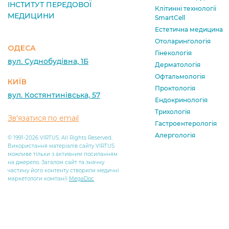
ІНСТИТУТ ПЕРЕДОВОЇ
Клітинні технології
МЕДИЦИНИ
SmartCell
Естетична медицина
Отоларингологія
ОДЕСА
Гінекологія
вул. Суднобудівна, 1Б
Дерматологія
Офтальмологія
КИЇВ
Проктологія
вул. Костянтинівська, 57
Ендокринологія
Трихологія
Зв'язатися по email
Гастроентерологія
Алергологія
© 1991-2026 VIRTUS. All Rights Reserved.
Використання матеріалів сайту VIRTUS
можливе тільки з активним посиланням
на джерело. Загалом сайт та значну
частину його контенту створили медичні
маркетологи компанії
MegaDoc