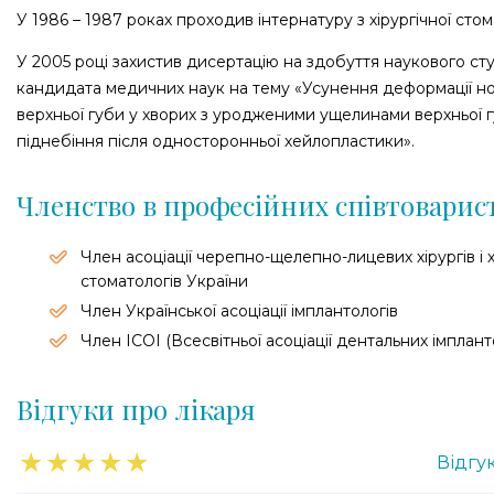
У 1986 – 1987 роках проходив інтернатуру з хірургічної стома
У 2005 році захистив дисертацію на здобуття наукового ст
кандидата медичних наук на тему «Усунення деформації но
верхньої губи у хворих з уродженими ущелинами верхньої г
піднебіння після односторонньої хейлопластики».
Членство в професійних співтоварис
Член асоціації черепно-щелепно-лицевих хірургів і х
стоматологів України
Член Української асоціації імплантологів
Член ICOI (Всесвітньої асоціації дентальних імпланто
Відгуки про лікаря
★
★
★
★
★
Відгук