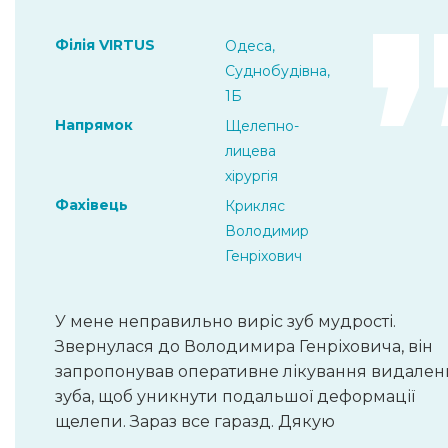
Філія VIRTUS
Одеса,
Суднобудівна,
1Б
Напрямок
Щелепно-
лицева
хірургія
Фахівець
Крикляс
Володимир
Генріхович
У мене неправильно виріс зуб мудрості.
Звернулася до Володимира Генріховича, він
запропонував оперативне лікування видален
зуба, щоб уникнути подальшої деформації
щелепи. Зараз все гаразд. Дякую