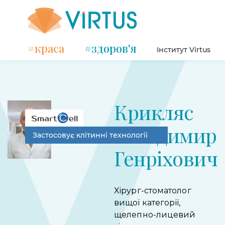
#краса
#здоров'я
Інститут Virtus
Крикляс
Володимир
Застосовує клітинні технології
Генріхович
Хірург-стоматолог
вищої категорії,
щелепно-лицевий