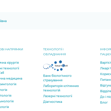
ївна
ВІ НАПРЯМКИ
ТЕХНОЛОГІЇ І
ІНФОР
ОБЛАДНАННЯ
ПАЦІЄ
чна хірургія
Вартіс
ні технології
Лікарі
ell
Корисн
Банк бiологiчного
ична медицина
Питанн
страхування
рингологія
Відгук
Лабораторія клітинних
логія
технологій
Відділ
тологія
Лазерні технології
До і пі
ьмологія
Діагностика
Блог
ологія