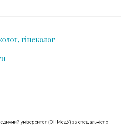
колог, гінеколог
ти
медичний університет (ОНМедУ) за спеціальністю