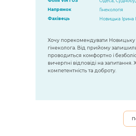
Філія VIRTUS
Одеса, Суднобуд
Напрямок
Гінекологія
Фахівець
Новицька Ірина 
Хочу порекомендувати Новицьку Ір
гінеколога. Від прийому залишил
проводиться комфортно і безболісн
вичерпні відповіді на запитання. 
компетентність та доброту.
П