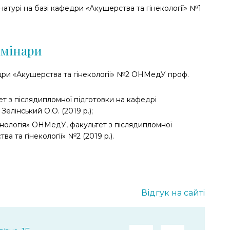
натурі на базі кафедри «Акушерства та гінекології» №1
емінари
дри «Акушерства та гінекологіі» №2 ОНМедУ проф.
т з післядипломної підготовки на кафедрі
Зелінський О.О. (2019 р.);
ологія» ОНМедУ, факультет з післядипломної
а та гінекології» №2 (2019 р.).
Відгук на сайті