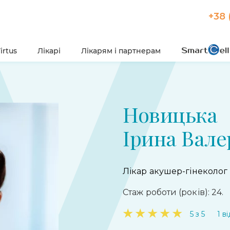
+38 
irtus
Лікарі
Лікарям і партнерам
Новицька
Ірина Вале
Лікар акушер-гінеколог
Стаж роботи (років): 24.
★
★
★
★
★
5 з 5
1 в