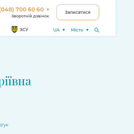
(048) 700 60 60
Записатися
Зворотній дзвінок
ЗСУ
UA
Місто
ріївна
ідгук