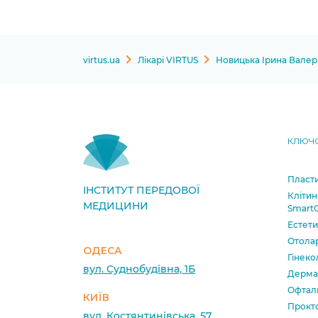
virtus.ua
Лікарі VIRTUS
Новицька Ірина Валері
КЛЮЧО
Пласти
ІНСТИТУТ ПЕРЕДОВОЇ
Клітин
МЕДИЦИНИ
SmartC
Естет
Отола
ОДЕСА
Гінеко
вул. Суднобудівна, 1Б
Дерма
Офтал
КИЇВ
Прокт
вул. Костянтинівська, 57