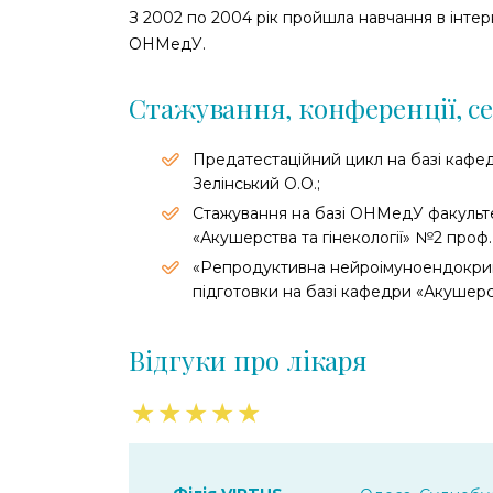
З 2002 по 2004 рік пройшла навчання в інтер
ОНМедУ.
Стажування, конференції, с
Предатестаційний цикл на базі кафе
Зелінський О.О.;
Стажування на базі ОНМедУ факульте
«Акушерства та гінекології» №2 проф. 
«Репродуктивна нейроімуноендокрин
підготовки на базі кафедри «Акушерств
Відгуки про лікаря
★
★
★
★
★