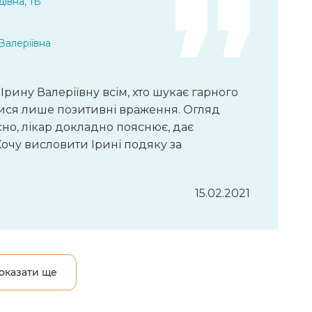
івна, 1Б
Валеріївна
ину Валеріївну всім, хто шукає гарного
ися лише позитивні враження. Огляд
о, ​​лікар докладно пояснює, дає
Хочу висловити Ірині подяку за
15.02.2021
оказати ще