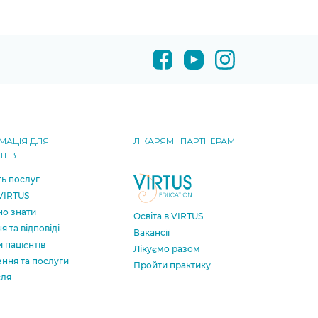
МАЦІЯ ДЛЯ
ЛІКАРЯМ І ПАРТНЕРАМ
НТІВ
ть послуг
 VIRTUS
о знати
Освіта в VIRTUS
я та відповіді
Вакансії
и пацієнтів
Лікуємо разом
ення та послуги
Пройти практику
сля