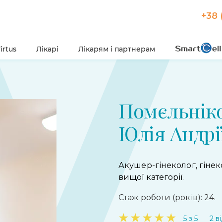
+38 
irtus
Лікарі
Лікарям і партнерам
Помєльнік
Юлія Андрі
Акушер-гінеколог, гіне
вищої категорії.
Стаж роботи (років): 24.
★
★
★
★
★
5 з 5
2 в