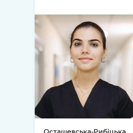
Осташевська-Рибіцька