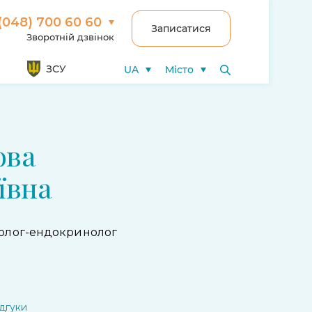
(048) 700 60 60
Записатися
Зворотній дзвінок
ЗСУ
UA
Місто
ова
ївна
колог-ендокринолог
ідгуки