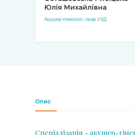
Юлія Михайлівна
Акушер-гінеколог, лікар УЗД
Опис
Спеціалізація - акушер-гін