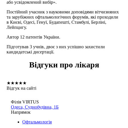
або усвідомлений вибір».
Постійний учасник з науковими доповідями вітчизняних
та зарубіжних офтальмологічних форумів, які проходили
в Києві, Одесі, Генуї, Будапешті, Стамбулі, Берліні,
Лейпцигу.
Автор 12 патентів України.
Підготував 3 учнів, двоє з них успішно захистили
кандидатські дисертації.
Відгуки про лікаря
★
★
★
★
★
Відгук на сайті
Філія VIRTUS
Одеса, Суднобудівна, 1Б
Напрямок
Офтальмологія