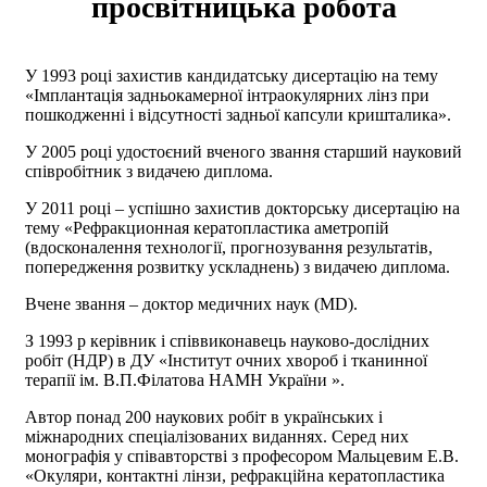
просвітницька робота
У 1993 році захистив кандидатську дисертацію на тему
«Імплантація задньокамерної інтраокулярних лінз при
пошкодженні і відсутності задньої капсули кришталика».
У 2005 році удостоєний вченого звання старший науковий
співробітник з видачею диплома.
У 2011 році – успішно захистив докторську дисертацію на
тему «Рефракционная кератопластика аметропій
(вдосконалення технології, прогнозування результатів,
попередження розвитку ускладнень) з видачею диплома.
Вчене звання – доктор медичних наук (MD).
З 1993 р керівник і співвиконавець науково-дослідних
робіт (НДР) в ДУ «Інститут очних хвороб і тканинної
терапії ім. В.П.Філатова НАМН України ».
Автор понад 200 наукових робіт в українських і
міжнародних спеціалізованих виданнях. Серед них
монографія у співавторстві з професором Мальцевим Е.В.
«Окуляри, контактні лінзи, рефракційна кератопластика