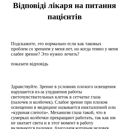
Відповіді лікаря на питання
пацієнтів
Подскажите, это нормально если как таковых
проблем со зрением у меня нет, но когда темно у меня
слабее зрение? Это нужно лечить?
показати відповідь
Здравствуйте. Зрение в условиях плохого освещения
нарушается из-за ухудшения работы
светочувствительных клеток в сетчатке глаза
(палочек и колбочек). Слабое зрение при плохом
освещении в медицине называется никталопией или
«куриная слепота». Механизм глаза такой, что в
сумерках колбочки прекращают работать, так как им
не хватает света и в этот момент в работу
включаются палочки, благодаря которым человек