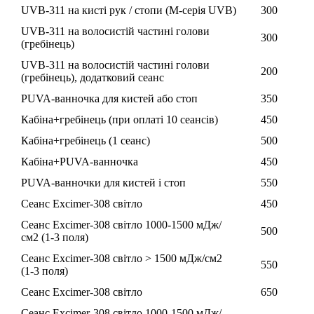
UVB-311 на кисті рук / стопи (М-серія UVB)
300
UVB-311 на волосистій частині голови
300
(гребінець)
UVB-311 на волосистій частині голови
200
(гребінець), додатковий сеанс
PUVA-ванночка для кистей або стоп
350
Кабіна+гребінець (при оплаті 10 сеансів)
450
Кабіна+гребінець (1 сеанс)
500
Кабіна+PUVA-ванночка
450
PUVA-ванночки для кистей і стоп
550
Сеанс Excimer-308 світло
450
Сеанс Excimer-308 світло 1000-1500 мДж/
500
см2 (1-3 поля)
Сеанс Excimer-308 світло > 1500 мДж/см2
550
(1-3 поля)
Сеанс Excimer-308 світло
650
Сеанс Excimer-308 світло 1000-1500 мДж/