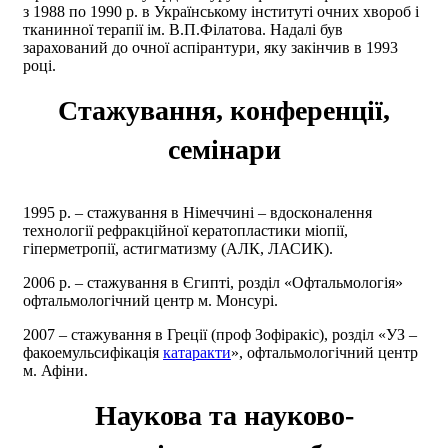
з 1988 по 1990 р. в Українському інституті очних хвороб і
тканинної терапії ім. В.П.Філатова. Надалі був
зарахований до очної аспірантури, яку закінчив в 1993
роцi.
Стажування, конференції,
семінари
1995 р. – стажування в Німеччині – вдосконалення
технології рефракційної кератопластики міопії,
гіперметропії, астигматизму (АЛК, ЛАСИК).
2006 р. – стажування в Єгипті, розділ «Офтальмологія»
офтальмологічний центр м. Монсурі.
2007 – стажування в Греції (проф Зофіракіс), розділ «УЗ –
факоемульсифікація
катаракти
», офтальмологічний центр
м. Афіни.
Наукова та науково-