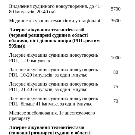
Видалення судинного новоутворення, до 41-
5700
80 імпульсів, 20-40 см2
Медичне лікування гемангіоми у стаціонарі
3600
Лазерне лікування телеангіектазій
(червонi розширені судини в області
обличчя, ніг і ділянок шкіри (PDL-режим
595нм))
Лазерне лікування судинних новоутворень
1000
PDL, 1-10 імпульсів
Лазерне лікування судинних новоутворень
80
PDL, 10-20 імпульсів, за один імпульс
Лазерне лікування судинних новоутворень
75
PDL, 21-40 імпульсів, за один імпульс
Лазерне лікування судинних новоутворень
70
PDL, більше 41 імпульс, за один імпульс
Місцеве знеболювання, 1г анестезуючого
препарату
Лазерне лікування телеангіектазій
(синюшні розширені судини в області