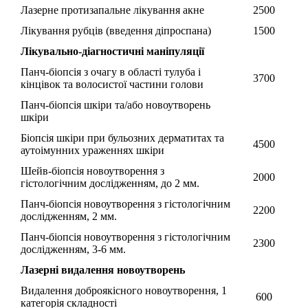
Лазерне протизапальне лікування акне
2500
Лікування рубців (введення діпроспана)
1500
Лікувально-діагностичні маніпуляції
Панч-біопсія з очагу в області тулуба і
3700
кінцівок та волосистої частини голови
Панч-біопсія шкіри та/або новоутворень
шкіри
Біопсія шкіри при бульозних дерматитах та
4500
аутоімунних ураженнях шкіри
Шейв-біопсія новоутворення з
2000
гістологічним дослідженням, до 2 мм.
Панч-біопсія новоутворення з гістологічним
2200
дослідженням, 2 мм.
Панч-біопсія новоутворення з гістологічним
2300
дослідженням, 3-6 мм.
Лазерні видалення новоутворень
Видалення доброякісного новоутворення, 1
600
категорія складності