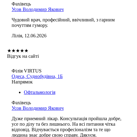
Фахівець
Усов Володимир Якович
Чудовий врач, професійний, ввічливий, з гарним
почуттям гумору.
Лілія, 12.06.2026
★
★
★
★
★
Відгук на сайті
Філія VIRTUS
Одеса, Суднобудівна, 1Б
Напрямок
Офтальмологія
Фахівець
Усов Володимир Якович
Дуже приемний лікар. Консультація пройшла добре,
усе по ділу та без лишнього. На всі питання чітка
відповід. Відчувається професіоналізм та те що
людина знає добре свою справу. Дякуєм.