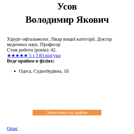
Усов
Володимир Якович
Хірург-офтальмолог. Лікар вищої категорії. Доктор
медичних наук. Професор
Стаж роботи (років): 42.
★
★
★
★
★
5 з 5
83 відгуки
Веде прийом в філіях:
Одеса, Суднобудівна, 1Б
Записатися на прийом
Опис