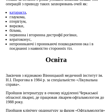
операцій з приводу таких захворювань очей як:
катаракта
,
глаукома,
птерігіум,
виразки,
більма,
первинна і вторинна дистрофії рогівки,
кератоконус,
непроникаючі і проникаючі пошкодження ока і в
поєднанні з наявністю сторонніх тіл.
Освіта
Закінчив з відзнакою Вінницький медичний інститут ім.
Н.І. Пирогова в 1984 р. за спеціальністю «Лікувальна
справа».
Пройшов інтернатуру в очному відділенні Черкаської
обласної лікарні, де працював лікарем-офтальмологом до
1988 року.
Пройшов клінічну ординатуру за фахом «Офтальмологія»