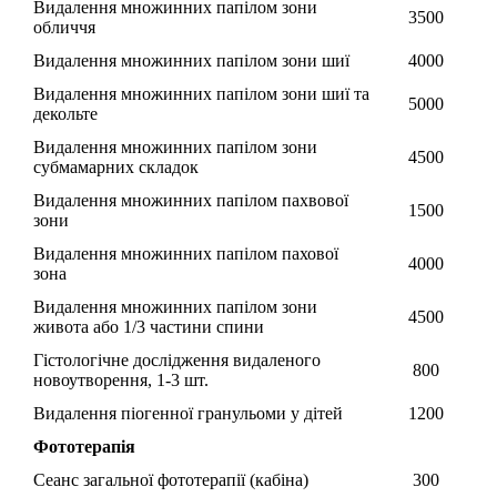
Видалення множинних папілом зони
3500
обличчя
Видалення множинних папілом зони шиї
4000
Видалення множинних папілом зони шиї та
5000
декольте
Видалення множинних папілом зони
4500
субмамарних складок
Видалення множинних папілом пахвової
1500
зони
Видалення множинних папілом пахової
4000
зона
Видалення множинних папілом зони
4500
живота або 1/3 частини спини
Гістологічне дослідження видаленого
800
новоутворення, 1-3 шт.
Видалення піогенної гранульоми у дітей
1200
Фототерапія
Сеанс загальної фототерапії (кабіна)
300