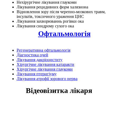
Нехірургічне лікування глаукоми
Лікування рецидивних форм халязиона
Відновлення зору після черепно-мозкових травм,
інсультів, токсичного ураження ЦНС
Лікування захворюваннь рогівки ока
Лікування синдрому сухого ока
Офтальмологія
Регенеративна офтальмологія
Діагностика очей
Лікування дакріоциститу
Хірургічне лікування катаракти
Хірургічне лікування глаукоми
Лікування птеригіуму
Лікування атрофії зорового нерва
Відеовізитка лікаря