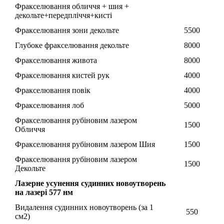
Фракселювання обличчя + шия +
декольте+передпліччя+кисті
Фракселювання зони декольте
5500
Глубоке фракселювання декольте
8000
Фракселювання живота
8000
Фракселювання кистей рук
4000
Фракселювання повік
4000
Фракселювання лоб
5000
Фракселювання рубіновим лазером
1500
Обличчя
Фракселювання рубіновим лазером Шия
1500
Фракселювання рубіновим лазером
1500
Декольте
Лазерне усунення судинних новоутворень
на лазері 577 нм
Видалення судинних новоутворень (за 1
550
см2)