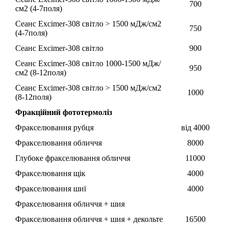
700
см2 (4-7поля)
Сеанс Excimer-308 світло > 1500 мДж/см2
750
(4-7поля)
Сеанс Excimer-308 світло
900
Сеанс Excimer-308 світло 1000-1500 мДж/
950
см2 (8-12поля)
Сеанс Excimer-308 світло > 1500 мДж/см2
1000
(8-12поля)
Фракційний фототермоліз
Фракселювання рубця
від 4000
Фракселювання обличчя
8000
Глубоке фракселювання обличчя
11000
Фракселювання щік
4000
Фракселювання шиї
4000
Фракселювання обличчя + шия
Фракселювання обличчя + шия + декольте
16500