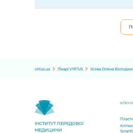
П
virtus.ua
Лікарі VIRTUS
Усова Олена Володим
КЛЮЧО
Пласти
ІНСТИТУТ ПЕРЕДОВОЇ
Клітин
МЕДИЦИНИ
SmartC