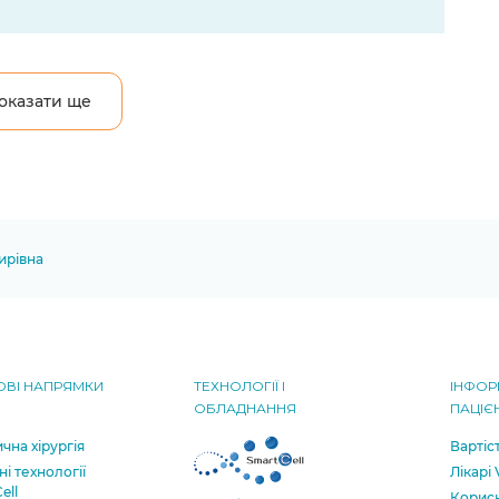
оказати ще
ирівна
ВІ НАПРЯМКИ
ТЕХНОЛОГІЇ І
ІНФОР
ОБЛАДНАННЯ
ПАЦІЄ
чна хірургія
Вартіс
ні технології
Лікарі
ell
Корисн