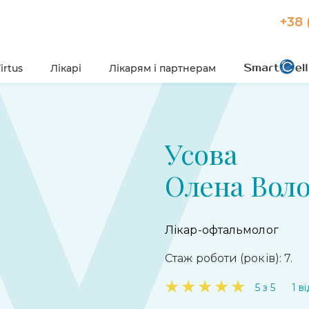
+38 
irtus
Лікарі
Лікарям і партнерам
Усова
Олена Вол
Лікар-офтальмолог
Стаж роботи (років): 7.
★
★
★
★
★
5 з 5
1 в