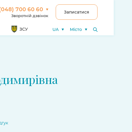
(048) 700 60 60
Записатися
Зворотній дзвінок
ЗСУ
UA
Місто
одимирівна
ідгук