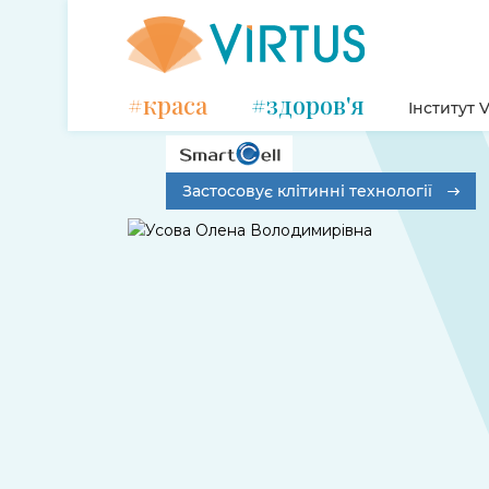
#краса
#здоров'я
Інститут V
Застосовує клітинні технології