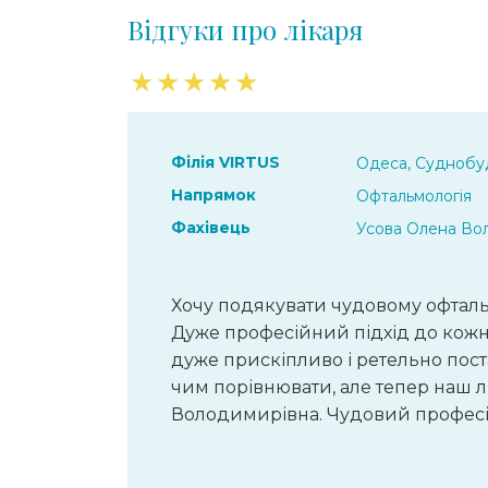
Відгуки про лікаря
★
★
★
★
★
Філія VIRTUS
Одеса, Суднобуд
Напрямок
Офтальмологія
Фахівець
Усова Олена Во
Хочу подякувати чудовому офталь
Дуже професійний підхід до кожно
дуже прискіпливо і ретельно пост
чим порівнювати, але тепер наш 
Володимирівна. Чудовий професі