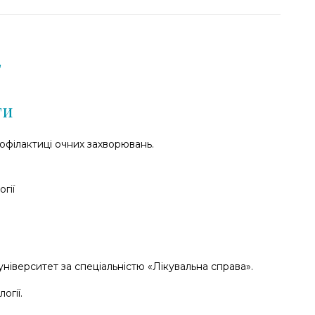
г
ти
профілактиці очних захворювань.
гії
іверситет за спеціальністю «Лікувальна справа».
огії.