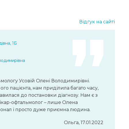
Відгук на сайті
івна, 1Б
лодимирівна
мологу Усовій Олені Володимирівні.
го пацієнта, нам приділила багато часу,
авилася до постановки діагнозу. Нам є з
лікар-офтальмолог – лише Олена
онал і просто дуже приємна людина.
Ольга, 17.01.2022