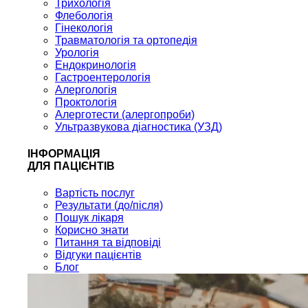
Трихологія
Флебологія
Гінекологія
Травматологія та ортопедія
Урологія
Ендокринологія
Гастроентерологія
Алергологія
Проктологія
Алерготести (алергопроби)
Ультразвукова діагностика (УЗД)
ІНФОРМАЦІЯ
ДЛЯ ПАЦІЄНТІВ
Вартість послуг
Результати (до/після)
Пошук лікаря
Корисно знати
Питання та відповіді
Відгуки пацієнтів
Блог