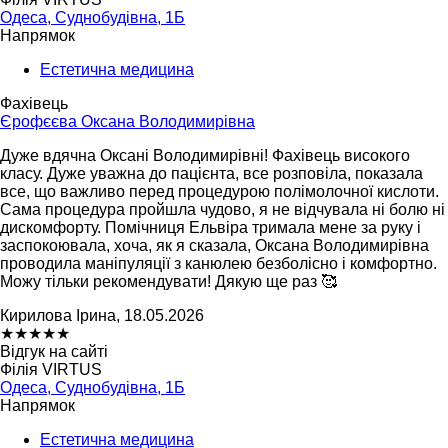
Одеса, Суднобудівна, 1Б
Напрямок
Естетична медицина
Фахівець
Єрофєєва Оксана Володимирівна
Дуже вдячна Оксані Володимирівні! Фахівець високого
класу. Дуже уважна до пацієнта, все розповіла, показала
все, що важливо перед процедурою полімолочної кислоти.
Сама процедура пройшла чудово, я не відчувала ні болю ні
дискомфорту. Помічниця Ельвіра тримала мене за руку і
заспокоювала, хоча, як я сказала, Оксана Володимирівна
проводила маніпуляції з канюлею безболісно і комфортно.
Можу тільки рекомендувати! Дякую ще раз 🥰
Кирилова Ірина, 18.05.2026
★
★
★
★
★
Відгук на сайті
Філія VIRTUS
Одеса, Суднобудівна, 1Б
Напрямок
Естетична медицина