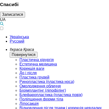
Спасибі
Записатися
UA
Українська
Русский
#краса
Краса
Повернутися
Пластична хірургія
Естетична медицина
Корекція ваги
До і після
Пластика грудей
Ринопластика (пластика носа)
Омолодження обличчя
Біоімплантінг (ліпофілінг)
Блефаропластика (пластика повік)
Поліпшення форми тіла
Ліпосакція
Відновлення після травм і корекція невдалих