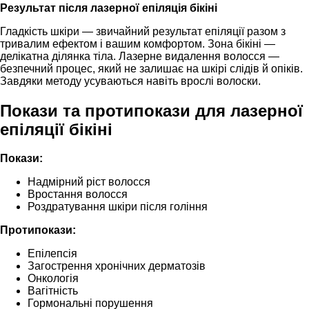
Результат після лазерної епіляція бікіні
Гладкість шкіри — звичайний результат епіляції разом з
тривалим ефектом і вашим комфортом. Зона бікіні —
делікатна ділянка тіла. Лазерне видалення волосся —
безпечний процес, який не залишає на шкірі слідів й опіків.
Завдяки методу усуваються навіть врослі волоски.
Покази та протипокази для лазерної
епіляції бікіні
Покази:
Надмірний ріст волосся
Вростання волосся
Роздратування шкіри після гоління
Протипокази:
Епілепсія
Загострення хронічних дерматозів
Онкологія
Вагітність
Гормональні порушення