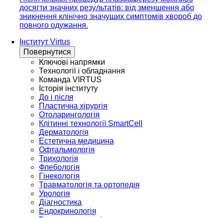
досягти значних результатів: від зменшення або
зникнення клінічно значущих симптомів хвороб до
повного одужання.
Інститут Virtus
Повернутися
Ключові напрямки
Технології і обладнання
Команда VIRTUS
Історія інституту
До і після
Пластична хірургія
Отоларингологія
Клітинні технології SmartCell
Дерматологія
Естетична медицина
Офтальмологія
Трихологія
Флебологія
Гінекологія
Травматологія та ортопедія
Урологія
Діагностика
Ендокринологія