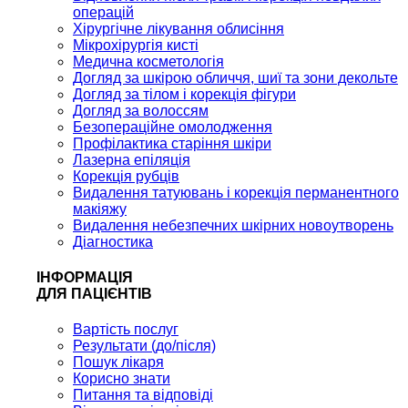
операцій
Хірургічне лікування облисіння
Мікрохірургія кисті
Медична косметологія
Догляд за шкірою обличчя, шиї та зони декольте
Догляд за тілом і корекція фігури
Догляд за волоссям
Безопераційне омолодження
Профілактика старіння шкіри
Лазерна епіляція
Корекція рубців
Видалення татуювань і корекція перманентного
макіяжу
Видалення небезпечних шкірних новоутворень
Діагностика
ІНФОРМАЦІЯ
ДЛЯ ПАЦІЄНТІВ
Вартість послуг
Результати (до/після)
Пошук лікаря
Корисно знати
Питання та відповіді