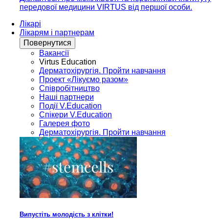
передової медицини VIRTUS від першої особи.
Лікарі
Лікарям і партнерам
Повернутися
Вакансії
Virtus Education
Дерматохірургія. Пройти навчання
Проект «Лікуємо разом»
Співробітництво
Наші партнери
Події V.Education
Спікери V.Education
Галерея фото
Дерматохірургія. Пройти навчання
Випустіть молодість з клітки!