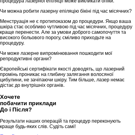
процедура лазерної епіляції може викликати опіки.
Чи можна робити лазерну епіляцію бікіні під час місячних?
Менструація не є протипоказом до процедури. Якщо ваша
шкіра стає особливо чутливою під час місячних, процедуру
краще перенести. Але за умови доброго самопочуття та
високого больового порогу, сміливо приходьте на
процедуру.
Чи може лазерне випромінювання пошкодити мої
репродуктивні органи?
Європейські сертифікати якості доводять, що лазерний
промінь проникає на глибину залягання волосяної
цибулини, не зачіпаючи шкіру. Тим більше, лазер немає
дістає до внутрішніх органів.
Хочете
побачити приклади
До і Після?
Результати наших операцій та процедур переконують
краще будь-яких слів. Судіть самі!