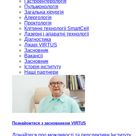
Гастроентерологія
Пульмонологія
Загальна хірургія
Алергологія
Проктологія
Клітинні технології SmartCell
Лазерні і апаратні технології
Діагностика
Лікарі VIRTUS
Засновник
Вакансії
Засновник
Історія інституту
Наші партнери
Познайомтеся з засновником VIRTUS
Дізнайтеся про можливості та перспективи Інституту