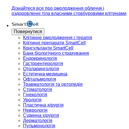
Дізнайтеся все про омолодження обличчя і
оздоровленні тіла власними стовбуровими клітинами
Повернутися
Клітинне омолодження і терапія
Клітинні препарати SmartCell
Консультанти SmartCell
Банк бiологiчного страхування
Ендокринологія
Гастроентерологія
Отоларингологія
Естетична медицина
Офтальмологія
Травматологія та ортопедія
Стоматологія
Гінекологія
Урологія
Пластична хірургія
Неврологія
Судинна хірургія
Дерматологія
Пульмонологія