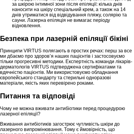
за шкірою інтимної зони після епіляції: кілька днів
наносити на шкіру спеціальний крем, а також на 14
днів утриматися від відвідування пляжу, солярію та
сауни. Лазерна епіляція не вимагає періоду
відновлення.
Безпека при лазерній епіляції бікіні
Принципи VIRTUS полягають в простих речах: перш за все
ми дбаємо про здоров’я наших пацієнтів і застосовуємо
тільки прогресивні методики. Експертність команди лікарів-
дерматологів VIRTUS підтверджена сертифікатами та
вдячністю пацієнтів. Ми використовуємо обладнання
європейського стандарту та стерильні одноразові
матеріали, якість яких перевірено роками.
Питання та відповіді
Чому не можна вживати антибіотики перед процедурою
лазерної епіляції?
Вживання антибіотиків загострює чутливість шкіри до
лазерного випромінювання. Тому є ймовірність, що