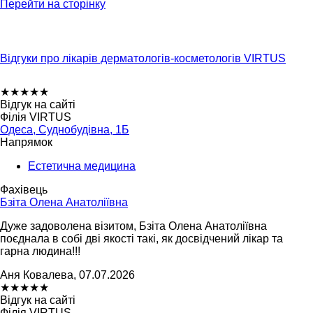
Перейти на сторінку
Відгуки про лікарів дерматологів-косметологів VIRTUS
★
★
★
★
★
Відгук на сайті
Філія VIRTUS
Одеса, Суднобудівна, 1Б
Напрямок
Естетична медицина
Фахівець
Бзіта Олена Анатоліївна
Дуже задоволена візитом, Бзіта Олена Анатоліївна
поєднала в собі дві якості такі, як досвідчений лікар та
гарна людина!!!
Аня Ковалева, 07.07.2026
★
★
★
★
★
Відгук на сайті
Філія VIRTUS