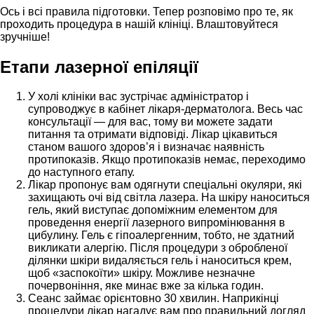
Ось і всі правила підготовки. Тепер розповімо про те, як
проходить процедура в нашій клініці. Влаштовуйтеся
зручніше!
Етапи лазерної епіляції
У холі клініки вас зустрічає адміністратор і
супроводжує в кабінет лікаря-дерматолога. Весь час
консультації — для вас, тому ви можете задати
питання та отримати відповіді. Лікар цікавиться
станом вашого здоров’я і визначає наявність
протипоказів. Якщо протипоказів немає, переходимо
до наступного етапу.
Лікар пропонує вам одягнути спеціальні окуляри, які
захищають очі від світла лазера. На шкіру наноситься
гель, який виступає допоміжним елементом для
проведення енергії лазерного випромінювання в
цибулину. Гель є гіпоалергенним, тобто, не здатний
викликати алергію. Після процедури з обробленої
ділянки шкіри видаляється гель і наноситься крем,
щоб «заспокоїти» шкіру. Можливе незначне
почервоніння, яке минає вже за кілька годин.
Сеанс займає орієнтовно 30 хвилин. Наприкінці
процедури лікар нагадує вам про правильний догляд