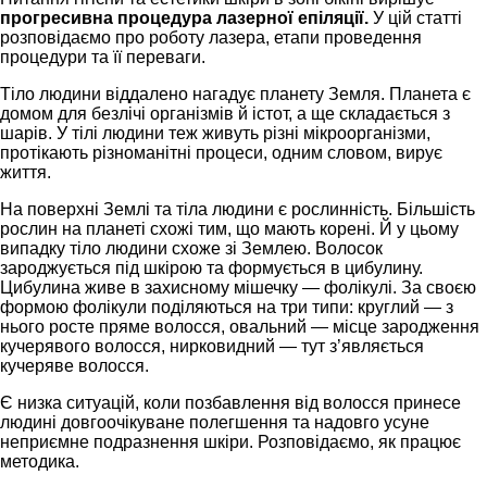
прогресивна процедура лазерної епіляції.
У цій статті
розповідаємо про роботу лазера, етапи проведення
процедури та її переваги.
Тіло людини віддалено нагадує планету Земля. Планета є
домом для безлічі організмів й істот, а ще складається з
шарів. У тілі людини теж живуть різні мікроорганізми,
протікають різноманітні процеси, одним словом, вирує
життя.
На поверхні Землі та тіла людини є рослинність. Більшість
рослин на планеті схожі тим, що мають корені. Й у цьому
випадку тіло людини схоже зі Землею. Волосок
зароджується під шкірою та формується в цибулину.
Цибулина живе в захисному мішечку — фолікулі. За своєю
формою фолікули поділяються на три типи: круглий — з
нього росте пряме волосся, овальний — місце зародження
кучерявого волосся, нирковидний — тут з’являється
кучеряве волосся.
Є низка ситуацій, коли позбавлення від волосся принесе
людині довгоочікуване полегшення та надовго усуне
неприємне подразнення шкіри. Розповідаємо, як працює
методика.