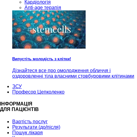
Кардiологія
Anti-age терапія
Випустіть молодість з клітки!
Дізнайтеся все про омолодження обличчя і
оздоровленні тіла власними стовбуровими клітинами
ЗСУ
Професор Цепколенко
ІНФОРМАЦІЯ
ДЛЯ ПАЦІЄНТІВ
Вартість послуг
Результати (до/після)
Пошук лікаря