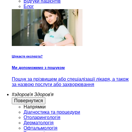
Відгуки пацієнтів
Блог
Шукаєте експерта?
Ми допоможемо з пошуком
Пошук за прізвищем або спеціалізації лікаря, а також
за назвою послуги або захворювання
#здоров'я
Здоров'я
Повернутися
Напрямки
Діагностика та процедури
Отоларингологія
Дерматологія
Офтальмологія