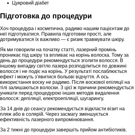
Цукровий діабет
Підготовка до процедури
Хоч процедура і косметична, радимо нашим пацієнтам до
неї підготуватися. Правила підготовки прості, але
дотримуватися їх важливо — є ризик травмувати шкіру.
Як ми говорили на початку статті, лазерний промінь
проникає під шкіру та впливає на корінь волоска. Тому за
день до процедури рекомендується зголити волосся. В
іншому випадку світло лазера розподілиться по довжині
волосся і не подіє на корінь. У результаті послаблюється
ефект і можуть з’явитися больові відчуття. А ось
використання воску не радимо. Після воскової епіляції на
тілі залишаються волоски. З цієї ж причини рекомендується
уникати перед процедурою інших методів видалення
волосся: депіляції, електроепіляції, шугарингу.
За 14 днів до сеансу рекомендується відкласти візит на
пляж або в солярій. Через засмагу зменшується
ефективність лазерного випромінювання.
За 2 тижні до процедури завершіть прийом антибіотиків.