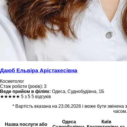
Даюб Ельвіра Арістакесівна
Косметолог
Стаж роботи (років): 3
Веде прийом в філіях:
Одеса, Суднобудівна, 1Б
★
★
★
★
★
5 з 5
5 відгуків
* Вартість вказана на 23.06.2026 і може бути змінена з
часом.
Одеса
Київ
Назва послуги або
Суднобудівна,
Костянтинівська,