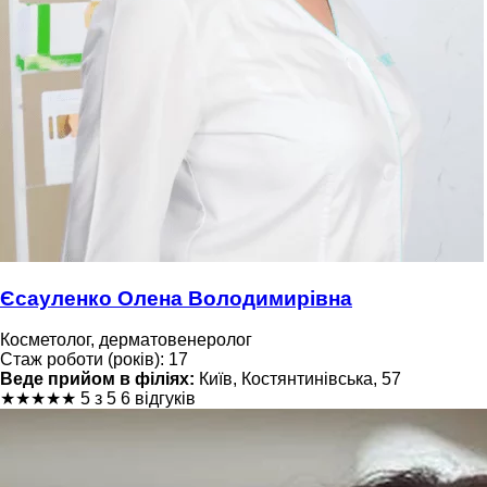
Єсауленко Олена Володимирівна
Косметолог, дерматовенеролог
Стаж роботи (років): 17
Веде прийом в філіях:
Київ, Костянтинівська, 57
★
★
★
★
★
5 з 5
6 відгуків