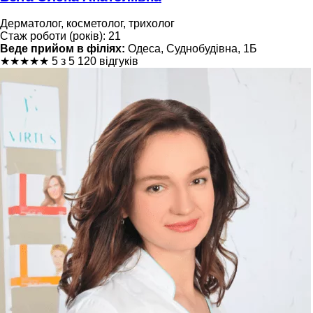
Дерматолог, косметолог, трихолог
Стаж роботи (років): 21
Веде прийом в філіях:
Одеса, Суднобудівна, 1Б
★
★
★
★
★
5 з 5
120 відгуків