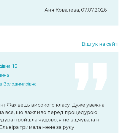
Аня Ковалева, 07.07.2026
Відгук на сайті
івна, 1Б
цина
а Володимирівна
і! Фахівець високого класу. Дуже уважна
зала все, що важливо перед процедурою
дура пройшла чудово, я не відчувала ні
львіра тримала мене за руку і