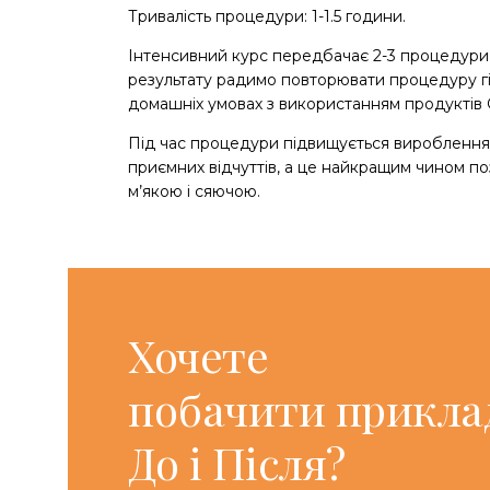
Тривалість процедури: 1-1.5 години.
Інтенсивний курс передбачає 2-3 процедури 
результату радимо повторювати процедуру гідра
домашніх умовах з використанням продуктів 
Під час процедури підвищується вироблення е
приємних відчуттів, а це найкращим чином по
м’якою і сяючою.
Хочете
побачити прикла
До і Після?