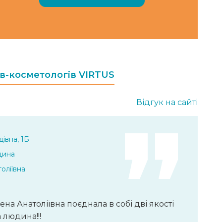
ів-косметологів VIRTUS
Відгук на сайті
івна, 1Б
цина
оліївна
ена Анатоліївна поєднала в собі дві якості
 людина!!!