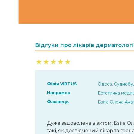
Відгуки про лікарів дерматолог
★
★
★
★
★
Філія VIRTUS
Одеса, Суднобуд
Напрямок
Естетична меди
Фахівець
Бзіта Олена Анат
Дуже задоволена візитом, Бзіта Ол
такі, як досвідчений лікар та гарна