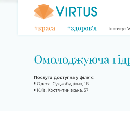
#краса
#здоров'я
Інститут V
Омолоджуюча гід
Послуга доступна у філіях
:
Одеса, Суднобудівна, 1Б
Київ, Костянтинівська, 57