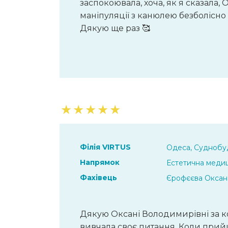
заспокоювала, хоча, як я сказала
маніпуляції з канюлею безболісно
Дякую ще раз 🥰
★
★
★
★
★
Філія VIRTUS
Одеса, Суднобуд
Напрямок
Естетична меди
Фахівець
Єрофєєва Оксан
Дякую Оксані Володимирівні за ко
вивчала своє питання. Коли прийшл