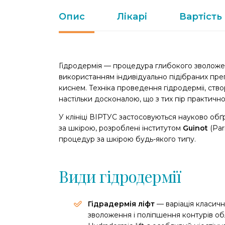
Опис
Лікарі
Вартість
Гідродермія — процедура глибокого зволожен
використанням індивідуально підібраних пре
киснем. Техніка проведення гідродерміі, ство
настільки досконалою, що з тих пір практично
У клініці ВІРТУС застосовуються науково обґ
за шкірою, розроблені інститутом
Guinot
(Par
процедур за шкірою будь-якого типу.
Види гідродермії
Гідрадермія ліфт
— варіація класич
зволоження і поліпшення контурів об