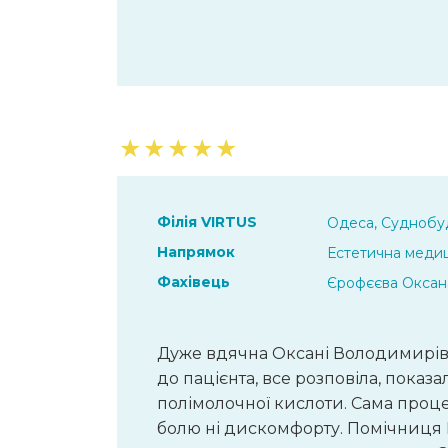
★
★
★
★
★
Філія VIRTUS
Одеса, Суднобуд
Напрямок
Естетична меди
Фахівець
Єрофєєва Оксан
Дуже вдячна Оксані Володимирівн
до пацієнта, все розповіла, пока
полімолочної кислоти. Сама проце
болю ні дискомфорту. Помічниця Е