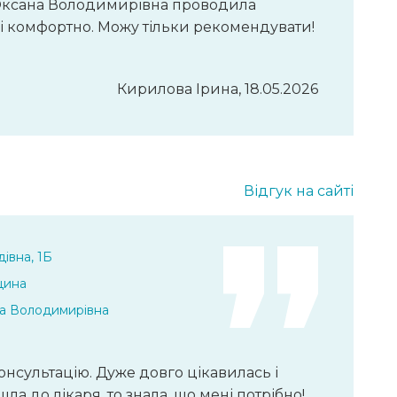
, Оксана Володимирівна проводила
 і комфортно. Можу тільки рекомендувати!
Кирилова Ірина, 18.05.2026
Відгук на сайті
івна, 1Б
цина
а Володимирівна
нсультацію. Дуже довго цікавилась і
а до лікаря, то знала, що мені потрібно!