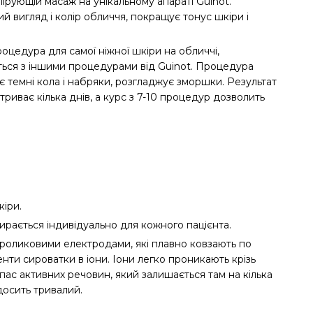
лірующій масаж на унікальному апараті Guinot.
 вигляд і колір обличчя, покращує тонус шкіри і
оцедура для самої ніжної шкіри на обличчі,
ться з іншими процедурами від Guinot. Процедура
ує темні кола і набряки, розгладжує зморшки. Результат
 триває кілька днів, а курс з 7-10 процедур дозволить
іри.
ирається індивідуально для кожного пацієнта.
 роликовими електродами, які плавно ковзають по
нти сироватки в іони. Іони легко проникають крізь
пас активних речовин, який залишається там на кілька
досить тривалий.