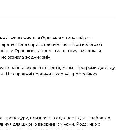
ня і живлення для будь-якого типу шкіри з
паратів. Вона сприяє насиченню шкіри вологою і
рена у Франції кілька десятиліть тому, виявилася
 не зазнала жодних змін.
рунтовані та ефективні індивідуальні програми догляду
is). Це справжні перлини в короні професійних
ної процедури, призначена одночасно для глибокого
личчя для шкіри з віковими змінами. Родзинкою