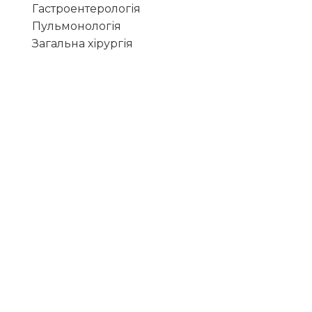
Гастроентерологія
Пульмонологія
Загальна хірургія