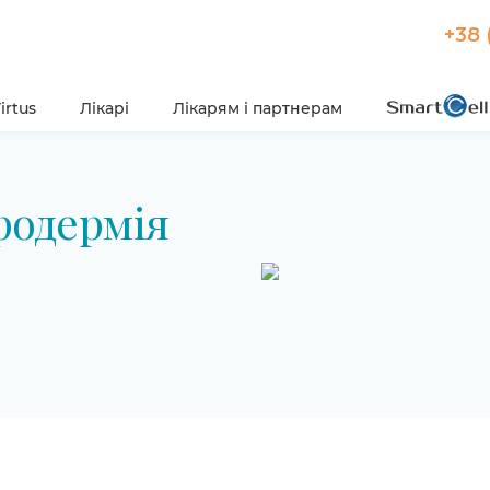
+38 
irtus
Лікарі
Лікарям і партнерам
родермія