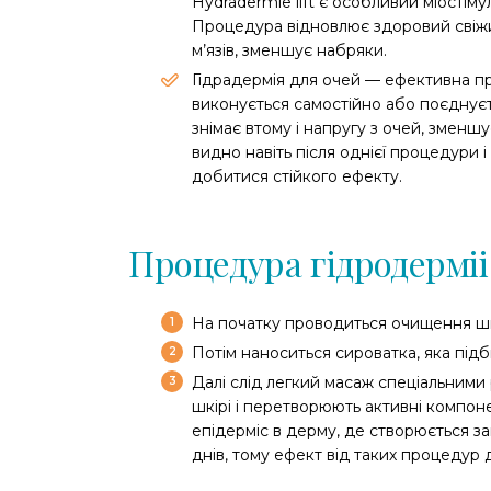
Hydradermie lift є особливий міостіму
Процедура відновлює здоровий свіжий
м’язів, зменшує набряки.
Гідрадермія для очей — ефективна пр
виконується самостійно або поєднує
знімає втому і напругу з очей, зменш
видно навіть після однієї процедури і
добитися стійкого ефекту.
Процедура гідродерміі
На початку проводиться очищення шк
Потім наноситься сироватка, яка підб
Далі слід легкий масаж спеціальними
шкірі і перетворюють активні компоне
епідерміс в дерму, де створюється за
днів, тому ефект від таких процедур 