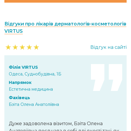
Відгуки про лікарів дерматологів-косметологів
VIRTUS
★
★
★
★
★
Відгук на сайті
Філія VIRTUS
Одеса, Суднобудівна, 1Б
Напрямок
Естетична медицина
Фахівець
Бзіта Олена Анатоліївна
Дуже задоволена візитом, Бзіта Олена
Анатоліївна поєднала в собі дві якості такі, як