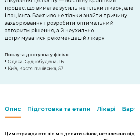
Лікування целюліту — воістину кропіткий
процес, що вимагає зусиль не тільки лікаря, але
і пацієнта. Важливо не тільки знайти причину
захворювання і розробити оптимальний
алгоритм рішення, а й неухильно
дотримуватися рекомендацій лікаря.
Послуга доступна у філіях
:
Одеса, Суднобудівна, 1Б
Київ, Костянтинівська, 57
Опис
Підготовка та етапи
Лікарі
Варті
Цим страждають вісім з десяти жінок, незалежно від