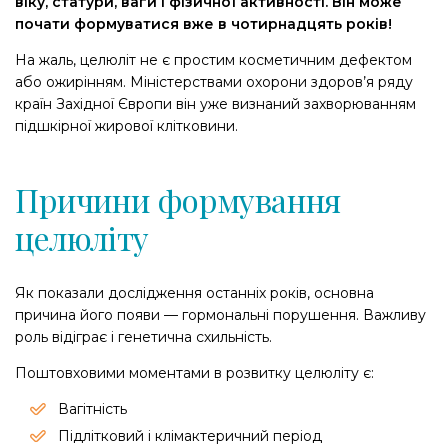
віку, статури, ваги і фізичної активності. Він може
почати формуватися вже в чотирнадцять років!
На жаль, целюліт не є простим косметичним дефектом
або ожирінням. Міністерствами охорони здоров’я ряду
країн Західної Європи він уже визнаний захворюванням
підшкірної жирової клітковини.
Причини формування
целюліту
Як показали дослідження останніх років, основна
причина його появи — гормональні порушення. Важливу
роль відіграє і генетична схильність.
Поштовховими моментами в розвитку целюліту є:
Вагітність
Підлітковий і клімактеричний період