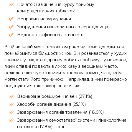
Початок і закінчення курсу прийому
контрацептивних таблеток
Неправильне харчування
Забруднення навколишнього середовища
Недостатня фізична активність
В тій чи іншій мірі з целюлітом рано чи пізно доводиться
познайомитися більшості жінок. Він розвивається у худих
і повних, у тих, хто щоранку робить пробіжку, і у неженок,
яким опівдні подають в ліжко каву з вершками.Часто,
целюліт співіснує з іншими захворюваннями , які цілком
могли стати його причиною. Наприклад, з ним прекрасно
поєднуються такі захворювання, як:
Варикозне розширення вен (27,1%)
Хвороби органів дихання (25,1%)
Захворювання органів травлення (18,0%)
Захворювання сечостатевої системи і гінекологічна
патологія (17,8%) і інші