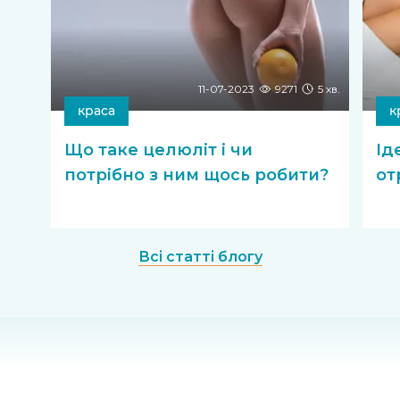
11-07-2023
9271
5 хв.
краса
к
Що таке целюліт і чи
Ід
потрібно з ним щось робити?
от
Всі статті блогу