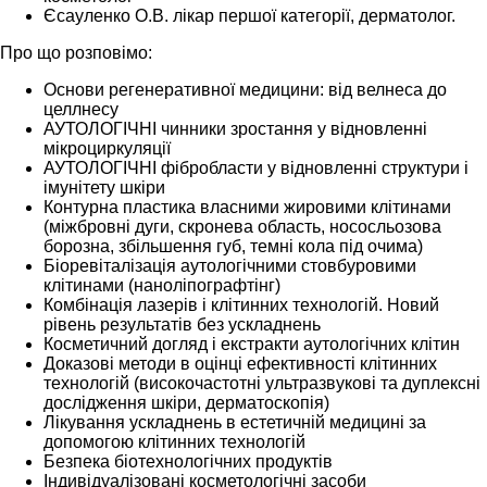
Єсауленко О.В. лікар першої категорії, дерматолог.
Про що розповімо:
Основи регенеративної медицини: від велнеса до
целлнесу
АУТОЛОГІЧНI чинники зростання у відновленні
мікроциркуляції
АУТОЛОГІЧНI фібробласти у відновленні структури і
імунітету шкіри
Контурна пластика власними жировими клітинами
(міжбровні дуги, скронева область, нососльозова
борозна, збільшення губ, темні кола під очима)
Біоревіталізація аутологічними стовбуровими
клітинами (наноліпографтінг)
Комбінація лазерів і клітинних технологій. Новий
рівень результатів без ускладнень
Косметичний догляд і екстракти аутологічних клітин
Доказові методи в оцінці ефективності клітинних
технологій (високочастотні ультразвукові та дуплексні
дослідження шкіри, дерматоскопія)
Лікування ускладнень в естетичній медицині за
допомогою клітинних технологій
Безпека біотехнологічних продуктів
Індивідуалізовані косметологічні засоби