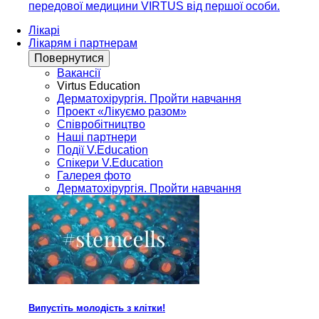
передової медицини VIRTUS від першої особи.
Лікарі
Лікарям і партнерам
Повернутися
Вакансії
Virtus Education
Дерматохірургія. Пройти навчання
Проект «Лікуємо разом»
Співробітництво
Наші партнери
Події V.Education
Спікери V.Education
Галерея фото
Дерматохірургія. Пройти навчання
Випустіть молодість з клітки!