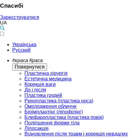
Спасибі
Зареєструватися
UA
Українська
Русский
#краса
Краса
Повернутися
Пластична хірургія
Естетична медицина
Корекція ваги
До і після
Пластика грудей
Ринопластика (пластика носа)
Омолодження обличчя
Біоімплантінг (ліпофілінг)
Блефаропластика (пластика повік)
Поліпшення форми тіла
Ліпосакція
Відновлення після травм і корекція невдалих