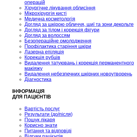
операцій
Хірургічне лікування облисіння
Мікрохірургія кисті
Медична косметологія
Догляд за шкірою обличчя, шиї та зони декольте
Догляд за тілом і корекція фігури
Догляд за волоссям
Безопераційне омолодження
Профілактика старіння шкіри
Лазерна епіляція
Корекція рубців
Видалення татуювань і корекція перманентного
макіяжу
Видалення небезпечних шкірних новоутворень
Діагностика
ІНФОРМАЦІЯ
ДЛЯ ПАЦІЄНТІВ
Вартість послуг
Результати (до/після)
Пошук лікаря
Корисно знати
Питання та відповіді
Відгуки пацієнтів