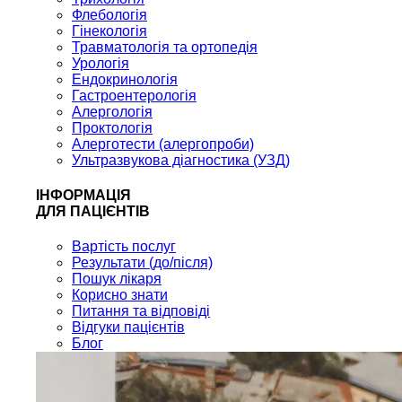
Флебологія
Гінекологія
Травматологія та ортопедія
Урологія
Ендокринологія
Гастроентерологія
Алергологія
Проктологія
Алерготести (алергопроби)
Ультразвукова діагностика (УЗД)
ІНФОРМАЦІЯ
ДЛЯ ПАЦІЄНТІВ
Вартість послуг
Результати (до/після)
Пошук лікаря
Корисно знати
Питання та відповіді
Відгуки пацієнтів
Блог