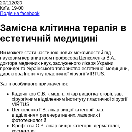
20/11
2020
Київ, 19-00
Подія на facebook
Замісна клітинна терапія в
естетичній медицині
Ви можете стати частиною нових можливостей під
науковим керівництвом професора Цепколенка В.А.,
доктора медичних наук, заслуженого лікаря України,
президента Українського товариства естетичної медицини,
директора Інституту пластичної хірургії VIRTUS.
Загін особливого призначення:
Кадочнiков С.В. к.мед.н., лікар вищої категорії, зав.
хірургічним відділенням Інституту пластичної хірургії
VIRTUS.
Цепколенко Г.В. лікар вищої категорії, зав.
відділенням регенеративних, лазерних і
фототехнологій
Єрофєєва О.В. лікар вищої категорії, дерматолог,
косметолог