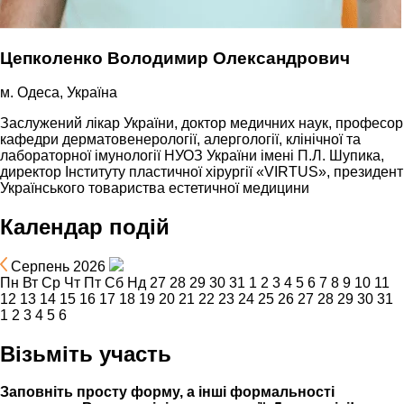
Цепколенко Володимир Олександрович
м. Одеса, Україна
Заслужений лікар України, доктор медичних наук, професор
кафедри дерматовенерології, алергології, клінічної та
лабораторної імунології НУОЗ України імені П.Л. Шупика,
директор Інституту пластичної хірургії «VIRTUS», президент
Українського товариства естетичної медицини
Календар подій
Серпень 2026
Пн
Вт
Ср
Чт
Пт
Сб
Нд
27
28
29
30
31
1
2
3
4
5
6
7
8
9
10
11
12
13
14
15
16
17
18
19
20
21
22
23
24
25
26
27
28
29
30
31
1
2
3
4
5
6
Візьміть участь
Заповніть просту форму, а інші формальності