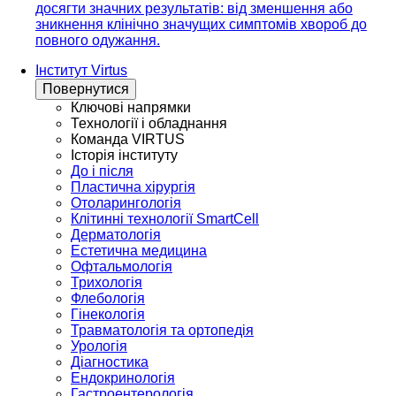
досягти значних результатів: від зменшення або
зникнення клінічно значущих симптомів хвороб до
повного одужання.
Інститут Virtus
Повернутися
Ключові напрямки
Технології і обладнання
Команда VIRTUS
Історія інституту
До і після
Пластична хірургія
Отоларингологія
Клітинні технології SmartCell
Дерматологія
Естетична медицина
Офтальмологія
Трихологія
Флебологія
Гінекологія
Травматологія та ортопедія
Урологія
Діагностика
Ендокринологія
Гастроентерологія