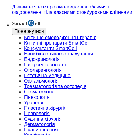
Дізнайтеся все про омолодження обличчя і
оздоровленні тіла власними стовбуровими клітинами
Повернутися
Клітинне омолодження і терапія
Клітинні препарати SmartCell
Консультанти SmartCell
Банк бiологiчного страхування
Ендокринологія
Гастроентерологія
Отоларингологія
Естетична медицина
Офтальмологія
Травматологія та ортопедія
Стоматологія
Гінекологія
Урологія
Пластична хірургія
Неврологія
Судинна хірургія
Дерматологія
Пульмонологія