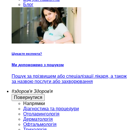
Блог
Шукаєте експерта?
Ми допоможемо з пошуком
Пошук за прізвищем або спеціалізації лікаря, а також
за назвою послуги або захворювання
#здоров'я
Здоров'я
Повернутися
Напрямки
Діагностика та процедури
Отоларингологія
Дерматологія
Офтальмологія
Трихологія