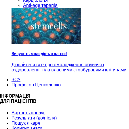
Кардiологія
Anti-age терапія
Випустіть молодість з клітки!
Дізнайтеся все про омолодження обличчя і
оздоровленні тіла власними стовбуровими клітинами
ЗСУ
Професор Цепколенко
ІНФОРМАЦІЯ
ДЛЯ ПАЦІЄНТІВ
Вартість послуг
Результати (до/після)
Пошук лікаря
Корисно знати