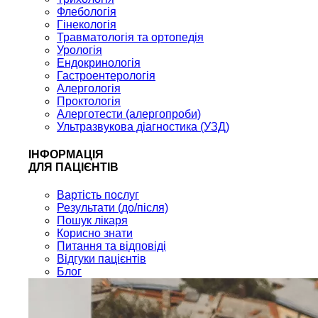
Флебологія
Гінекологія
Травматологія та ортопедія
Урологія
Ендокринологія
Гастроентерологія
Алергологія
Проктологія
Алерготести (алергопроби)
Ультразвукова діагностика (УЗД)
ІНФОРМАЦІЯ
ДЛЯ ПАЦІЄНТІВ
Вартість послуг
Результати (до/після)
Пошук лікаря
Корисно знати
Питання та відповіді
Відгуки пацієнтів
Блог