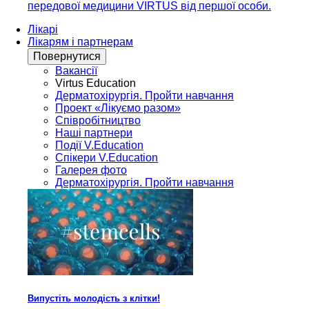
передової медицини VIRTUS від першої особи.
Лікарі
Лікарям і партнерам
Повернутися
Вакансії
Virtus Education
Дерматохірургія. Пройти навчання
Проект «Лікуємо разом»
Співробітництво
Наші партнери
Події V.Education
Спікери V.Education
Галерея фото
Дерматохірургія. Пройти навчання
Випустіть молодість з клітки!