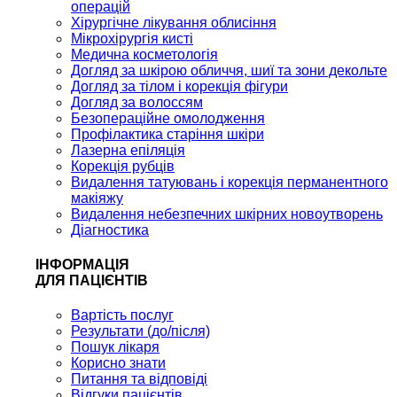
операцій
Хірургічне лікування облисіння
Мікрохірургія кисті
Медична косметологія
Догляд за шкірою обличчя, шиї та зони декольте
Догляд за тілом і корекція фігури
Догляд за волоссям
Безопераційне омолодження
Профілактика старіння шкіри
Лазерна епіляція
Корекція рубців
Видалення татуювань і корекція перманентного
макіяжу
Видалення небезпечних шкірних новоутворень
Діагностика
ІНФОРМАЦІЯ
ДЛЯ ПАЦІЄНТІВ
Вартість послуг
Результати (до/після)
Пошук лікаря
Корисно знати
Питання та відповіді
Відгуки пацієнтів