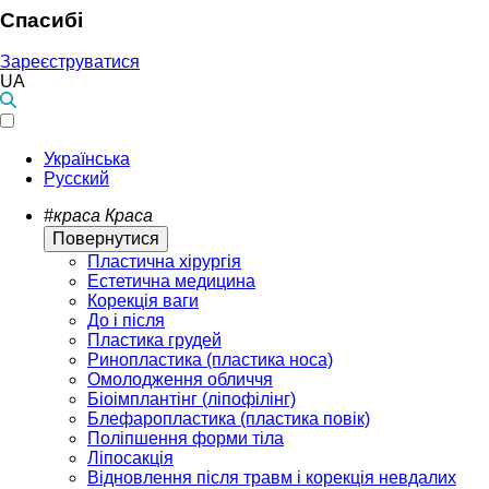
Спасибі
Зареєструватися
UA
Українська
Русский
#краса
Краса
Повернутися
Пластична хірургія
Естетична медицина
Корекція ваги
До і після
Пластика грудей
Ринопластика (пластика носа)
Омолодження обличчя
Біоімплантінг (ліпофілінг)
Блефаропластика (пластика повік)
Поліпшення форми тіла
Ліпосакція
Відновлення після травм і корекція невдалих