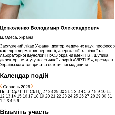
Цепколенко Володимир Олександрович
м. Одеса, Україна
Заслужений лікар України, доктор медичних наук, професор
кафедри дерматовенерології, алергології, клінічної та
лабораторної імунології НУОЗ України імені П.Л. Шупика,
директор Інституту пластичної хірургії «VIRTUS», президент
Українського товариства естетичної медицини
Календар подій
Серпень 2026
Пн
Вт
Ср
Чт
Пт
Сб
Нд
27
28
29
30
31
1
2
3
4
5
6
7
8
9
10
11
12
13
14
15
16
17
18
19
20
21
22
23
24
25
26
27
28
29
30
31
1
2
3
4
5
6
Візьміть участь