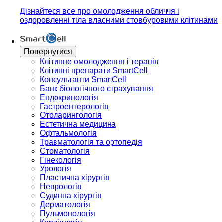
Дізнайтеся все про омолодження обличчя і
оздоровленні тіла власними стовбуровими клітинами
Повернутися
Клітинне омолодження і терапія
Клітинні препарати SmartCell
Консультанти SmartCell
Банк бiологiчного страхування
Ендокринологія
Гастроентерологія
Отоларингологія
Естетична медицина
Офтальмологія
Травматологія та ортопедія
Стоматологія
Гінекологія
Урологія
Пластична хірургія
Неврологія
Судинна хірургія
Дерматологія
Пульмонологія