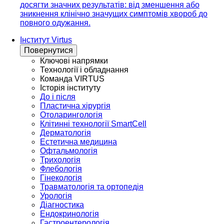
досягти значних результатів: від зменшення або
зникнення клінічно значущих симптомів хвороб до
повного одужання.
Інститут Virtus
Повернутися
Ключові напрямки
Технології і обладнання
Команда VIRTUS
Історія інституту
До і після
Пластична хірургія
Отоларингологія
Клітинні технології SmartCell
Дерматологія
Естетична медицина
Офтальмологія
Трихологія
Флебологія
Гінекологія
Травматологія та ортопедія
Урологія
Діагностика
Ендокринологія
Гастроентерологія