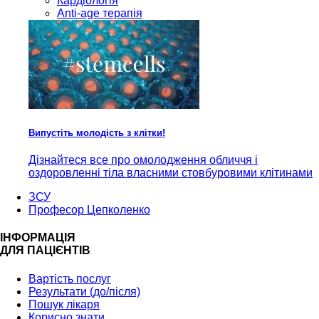
Кардiологія
Anti-age терапія
Випустіть молодість з клітки!
Дізнайтеся все про омолодження обличчя і
оздоровленні тіла власними стовбуровими клітинами
ЗСУ
Професор Цепколенко
ІНФОРМАЦІЯ
ДЛЯ ПАЦІЄНТІВ
Вартість послуг
Результати (до/після)
Пошук лікаря
Корисно знати