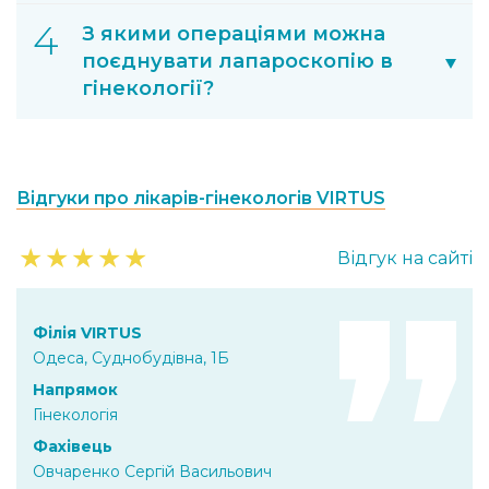
З якими операціями можна
поєднувати лапароскопію в
гінекології?
Відгуки про лікарів-гінекологів VIRTUS
★
★
★
★
★
Відгук на сайті
Філія VIRTUS
Одеса, Суднобудівна, 1Б
Напрямок
Гінекологія
Фахівець
Овчаренко Сергій Васильович