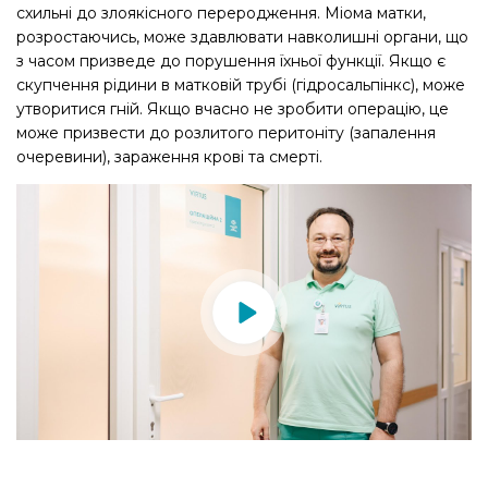
схильні до злоякісного переродження. Міома матки,
розростаючись, може здавлювати навколишні органи, що
з часом призведе до порушення їхньої функції. Якщо є
скупчення рідини в матковій трубі (гідросальпінкс), може
утворитися гній. Якщо вчасно не зробити операцію, це
може призвести до розлитого перитоніту (запалення
очеревини), зараження крові та смерті.