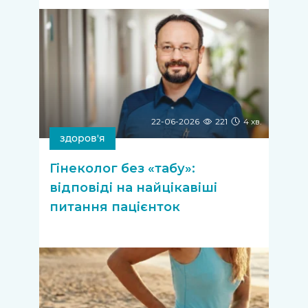
22-06-2026
221
4 хв.
здоров'я
Гінеколог без «табу»:
відповіді на найцікавіші
питання пацієнток