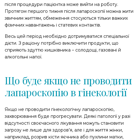
після процедури пацієнтка може вийти на роботу.
Протягом першого тижня після лапароскопії можна жити
звичним життям, обмеження стосуються тільки важких
фізичних навантажень і статевих контактів.
Весь цей період необхідно дотримуватися спеціальної
дієти. З раціону потрібно виключити продукти, що
сприяють здуттю кишківника – солодощі, газовані й
алкогольні напої.
Що буде якщо не проводити
лапароскопію в гінекології
Якщо не проводити гінекологічну лапароскопію,
захворювання буде прогресувати. Деякі патології у разі
відсутності своєчасного лікування можуть становити
загрозу не лише для здоров’я, але і для життя жінки,
наприклад, розрив кісти яєчника або пухлини матки,