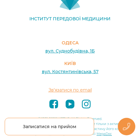
ІНСТИТУТ ПЕРЕДОВОЇ МЕДИЦИНИ
ОДЕСА
вул. Суднобудівна, 1Б
КИЇВ
вул. Костянтинівська, 57
Зв'язатися по email
© 1991-2026 VIRTUS. All Rights Reserved.
Використання матеріалів сайту VIRTUS можливе тільки з активним
Записатися на прийом
посиланням на джерело. Загалом сайт та значну частину його контенту
створили медичні маркетологи компанії
MegaDoc