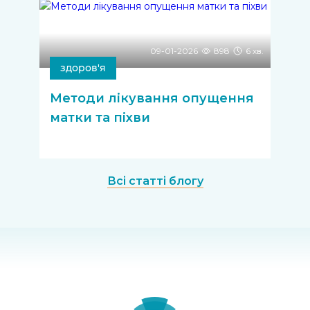
09-01-2026
898
6 хв.
здоров'я
Методи лікування опущення
матки та піхви
Всі статті блогу