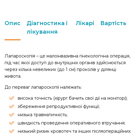
Опис
Діагностика і
Лікарі
Вартість
лікування
Лапароскопія – це малоінвазивна гінекологічна операція,
під час якої доступ до внутрішніх органів здійснюється
через кілька невеликих (до 1 см) проколів у ділянці
живота.
До переваг лапароскопії належать:
висока точність (хірург бачить свої дії на моніторі);
збереження репродуктивної функції;
низька травматичність;
швидкість проведення оперативного втручання;
низький ризик кровотеч та інших післяопераційних