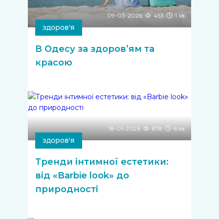
09-03-2026
453
1 хв.
здоров'я
В Одесу за здоров’ям та
красою
18-01-2026
678
6 хв.
здоров'я
Тренди інтимної естетики:
від «Barbie look» до
природності