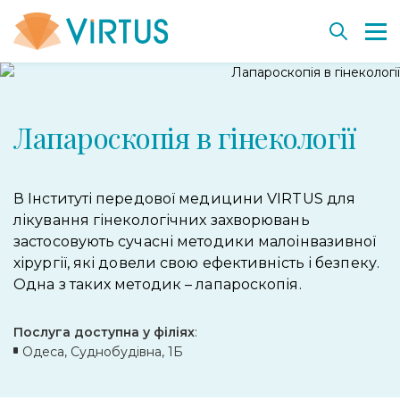
Повернутися
Повернутися
Повернутися
Повернутися
Повернутися
Лапароскопія в гінекології
Пластична хірургія
Напрямки
Ключові напрямки
Вакансії
Клітинне омолодження і терапія
Естетична медицина
Діагностика та процедури
Технології і обладнання
Virtus Education
Клітинні препарати SmartCell
Корекція ваги
Команда VIRTUS
Дерматохірургія. Пройти навчання
Консультанти SmartCell
В Інституті передової медицини VIRTUS для
лікування гінекологічних захворювань
До і після
Історія інституту
Проект «Лікуємо разом»
Банк бiологiчного страхування
застосовують сучасні методики малоінвазивної
хірургії, які довели свою ефективність і безпеку.
До і після
Співробітництво
Одна з таких методик – лапароскопія.
Наші партнери
Послуга доступна у філіях
:
Одеса, Суднобудівна, 1Б