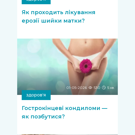
Як проходить лікування
ерозії шийки матки?
01-05-2026
530
5 хв.
здоров'я
Гострокінцеві кондиломи —
як позбутися?