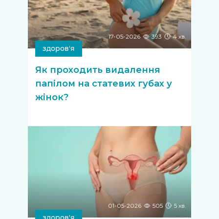
17-05-2026
393
4 хв.
здоров'я
Як проходить видалення
папілом на статевих губах у
жінок?
01-05-2026
505
5 хв.
здоров'я