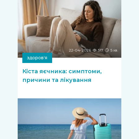
22-04-2026
517
5 хв.
здоров'я
Кіста яєчника: симптоми,
причини та лікування