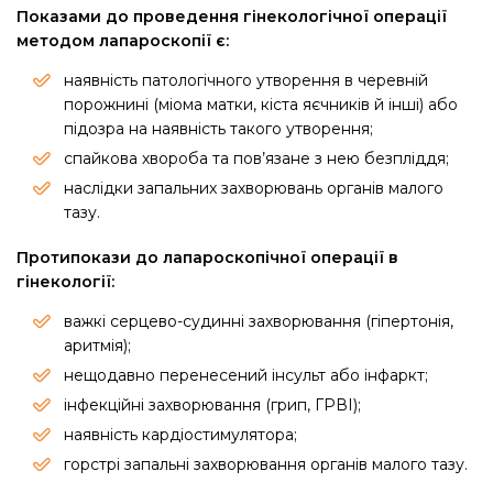
Показами до проведення гінекологічної операції
методом лапароскопії є:
наявність патологічного утворення в черевній
порожнині (міома матки, кіста яєчників й інші) або
підозра на наявність такого утворення;
спайкова хвороба та пов’язане з нею безпліддя;
наслідки запальних захворювань органів малого
тазу.
Протипокази до лапароскопічної операції в
гінекології:
важкі серцево-судинні захворювання (гіпертонія,
аритмія);
нещодавно перенесений інсульт або інфаркт;
інфекційні захворювання (грип, ГРВІ);
наявність кардіостимулятора;
горстрі запальні захворювання органів малого тазу.