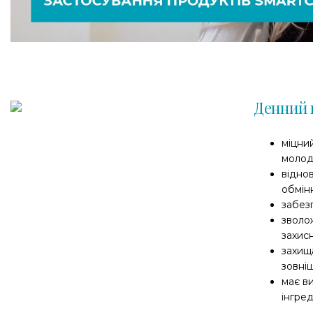
Денний 
міцни
молод
відно
обмін
забез
зволо
захисн
захищ
зовні
має в
інгред