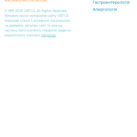
Гастроентерологія
Алергологія
© 1991-2026 VIRTUS. All Rights Reserved.
Використання матеріалів сайту VIRTUS
можливе тільки з активним посиланням
на джерело. Загалом сайт та значну
частину його контенту створили медичні
маркетологи компанії
MegaDoc