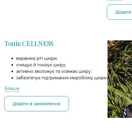
Додати
Тонік CELLNESS
вирівнює pH шкіри;
очищує й тонізує шкіру;
активно зволожує та освіжає шкіру;
забезпечує підтримання мікробіому шкіри.
Більше
Додати в замовлення