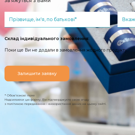
зв'яжуться з Вами
Прізвище, ім'я, по батькові*
Вкаж
Склад індивідуального замовлення:
Поки ще Ви не додали в замовлення жодного продукту.
Залишити заявку
* Обов'язкові поля
Надсилаючи цю форму, Ви підтверджуєте свою згоду
з політикою передавання і використання даних на цьому сайті.