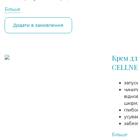
Більше
Додати в замовлення
Крем дл
CELLNE
запус
чинит
відно
шкіри;
глибо
усува
забез
Більше