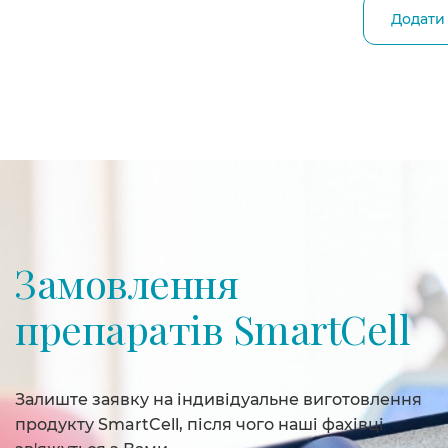
Додати
Замовлення
препаратів SmartCell
Залиште заявку на індивідуальне виготовлення
продукту SmartCell, після чого наші фахівці