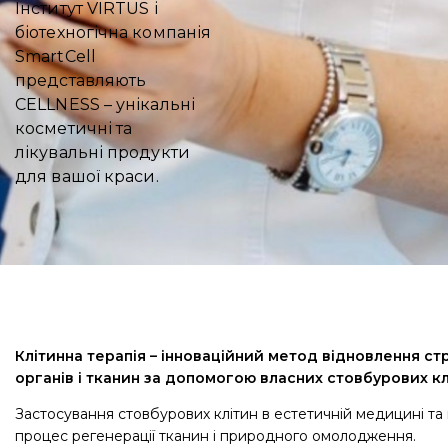
Інститут VIRTUS і
біотехногічна компанія
SmartCell
представляють
CELLNESS – унікальні
косметичні та
лікувальні продукти
для вашої краси.
Клітинна терапія – інноваційний метод відновлення с
органів і тканин за допомогою власних стовбурових к
Застосування стовбурових клітин в естетичній медицині та 
процес регенерації тканин і природного омолодження.