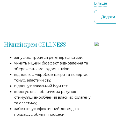
Більше
Додати
Нічний крем CELLNESS
запускає процеси регенерації шкіри;
чинить міцний біоефект відновлення та
збереження молодості шкіри;
відновлює мікробіом шкіри та повертає
тонус, еластичність;
підвищує локальний імунітет;
корегує овал обличчя за рахунок
стимуляції вироблення власних колагену
та еластину;
забезпечує ефективний догляд та
покращує обмінні процеси.