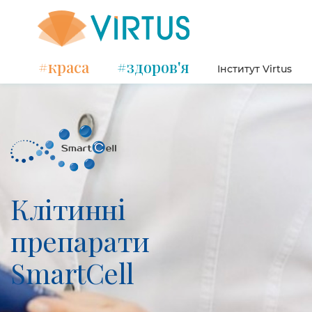
#краса
#здоров'я
Інститут Virtus
Клітиннi
препарати
SmartCell