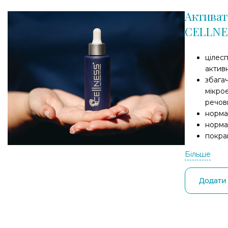
Активат
CELLNE
цілес
актив
збага
мікро
речов
норма
норма
покра
Більше
Додати