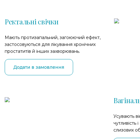
Ректальні свічки
Мають протизапальний, загоюючий ефект,
застосовуються для лікування хронічних
простатитів й інших захворювань.
Додати в замовлення
Вагіналь
Усувають ві
чутливість 
слизових об