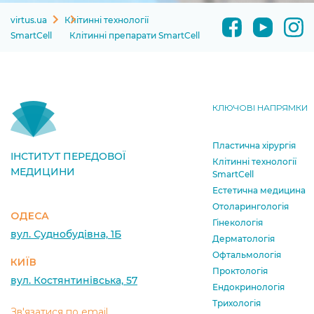
virtus.ua
Клітинні технології
SmartCell
Клітиннi препарати SmartCell
КЛЮЧОВІ НАПРЯМКИ
Пластична хірургія
ІНСТИТУТ ПЕРЕДОВОЇ
Клітинні технології
МЕДИЦИНИ
SmartCell
Естетична медицина
Отоларингологія
ОДЕСА
Гінекологія
вул. Суднобудівна, 1Б
Дерматологія
Офтальмологія
КИЇВ
Проктологія
вул. Костянтинівська, 57
Ендокринологія
Трихологія
Зв'язатися по email