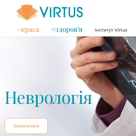
#краса
#здоров'я
Інститут Virtus
Неврологія
Записатися