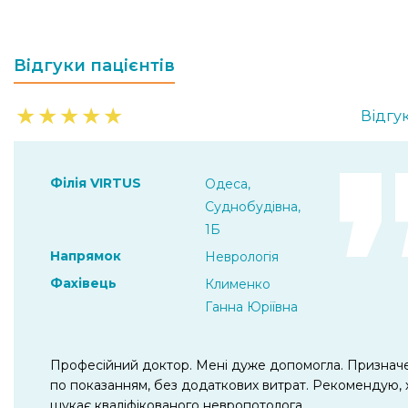
Відгуки пацієнтів
★
★
★
★
★
Відгук
Філія VIRTUS
Одеса,
Суднобудівна,
1Б
Напрямок
Неврологія
Фахівець
Клименко
Ганна Юріївна
Професійний доктор. Мені дуже допомогла. Признач
по показанням, без додаткових витрат. Рекомендую, 
шукає кваліфікованого невропотолога.