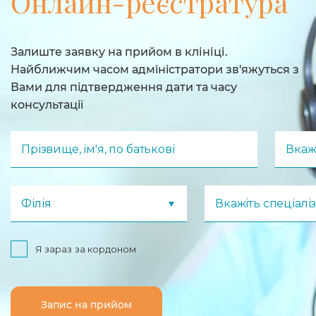
Онлайн-реєстратура
Залиште заявку на прийом в клініці.
Найближчим часом адмiнiстратори зв'яжуться з
Вами для пiдтвердження дати та часу
консультацiï
Прізвище, ім'я, по батькові
Вкаж
Філія
Вкажіть спеціалі
Я зараз за кордоном
Запис на прийом