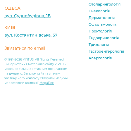
Отоларингологія
ОДЕСА
Гінекологія
вул. Суднобудівна, 1Б
Дерматологія
Офтальмологія
КИЇВ
Проктологія
вул. Костянтинівська, 57
Ендокринологія
Трихологія
Зв'язатися по email
Гастроентерологія
Алергологія
© 1991-2026 VIRTUS. All Rights Reserved.
Використання матеріалів сайту VIRTUS
можливе тільки з активним посиланням
на джерело. Загалом сайт та значну
частину його контенту створили медичні
маркетологи компанії
MegaDoc