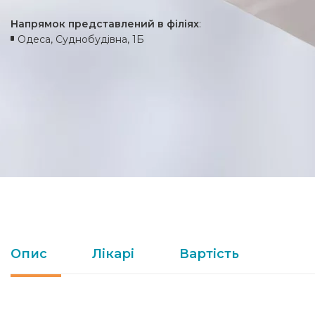
Напрямок представлений в філіях
:
Одеса, Суднобудівна, 1Б
Опис
Лікарі
Вартість