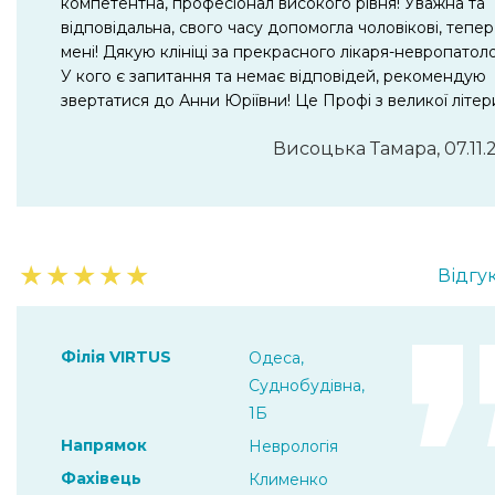
компетентна, професіонал високого рівня! Уважна та
відповідальна, свого часу допомогла чоловікові, тепер
мені! Дякую клініці за прекрасного лікаря-невропатоло
У кого є запитання та немає відповідей, рекомендую
звертатися до Анни Юріївни! Це Профі з великої літер
Висоцька Тамара, 07.11.
★
★
★
★
★
Відгук
Філія VIRTUS
Одеса,
Суднобудівна,
1Б
Напрямок
Неврологія
Фахівець
Клименко