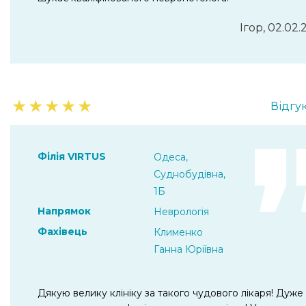
Ігор, 02.02.
★
★
★
★
★
Відгук
Філія VIRTUS
Одеса,
Суднобудівна,
1Б
Напрямок
Неврологія
Фахівець
Клименко
Ганна Юріївна
Дякую велику клініку за такого чудового лікаря! Дуже