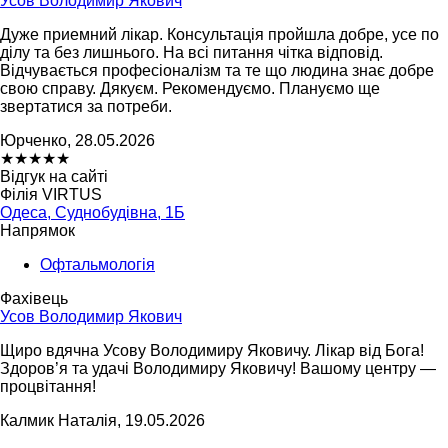
Усов Володимир Якович
Дуже приемний лікар. Консультація пройшла добре, усе по
ділу та без лишнього. На всі питання чітка відповід.
Відчувається професіоналізм та те що людина знає добре
свою справу. Дякуєм. Рекомендуємо. Плануємо ще
звертатися за потреби.
Юрченко, 28.05.2026
★
★
★
★
★
Відгук на сайті
Філія VIRTUS
Одеса, Суднобудівна, 1Б
Напрямок
Офтальмологія
Фахівець
Усов Володимир Якович
Щиро вдячна Усову Володимиру Яковичу. Лікар від Бога!
Здоров’я та удачі Володимиру Яковичу! Вашому центру —
процвітання!
Калмик Наталія, 19.05.2026