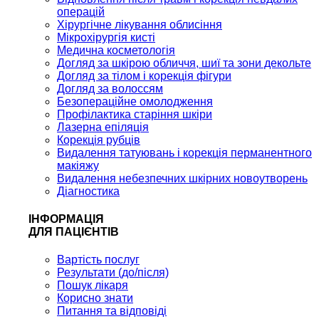
операцій
Хірургічне лікування облисіння
Мікрохірургія кисті
Медична косметологія
Догляд за шкірою обличчя, шиї та зони декольте
Догляд за тілом і корекція фігури
Догляд за волоссям
Безопераційне омолодження
Профілактика старіння шкіри
Лазерна епіляція
Корекція рубців
Видалення татуювань і корекція перманентного
макіяжу
Видалення небезпечних шкірних новоутворень
Діагностика
ІНФОРМАЦІЯ
ДЛЯ ПАЦІЄНТІВ
Вартість послуг
Результати (до/після)
Пошук лікаря
Корисно знати
Питання та відповіді