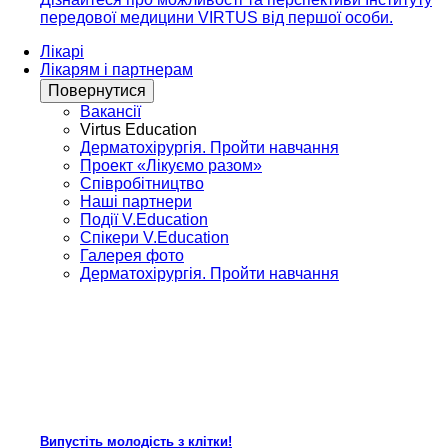
передової медицини VIRTUS від першої особи.
Лікарі
Лікарям і партнерам
Повернутися
Вакансії
Virtus Education
Дерматохірургія. Пройти навчання
Проект «Лікуємо разом»
Співробітництво
Наші партнери
Події V.Education
Спікери V.Education
Галерея фото
Дерматохірургія. Пройти навчання
Випустіть молодість з клітки!