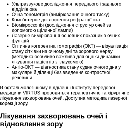
Ультразвукове дослідження переднього і заднього
відділів ока
Очна тонометрія (вимірювання очного тиску)
Комп’ютерне дослідження рефракції ока
Біомікроскопія (дослідження структур очей за
допомогою щілинної лампи)
Лазерне вимірювання основних показників очних
функцій
Оптична когерентна томографія (ОКТ) — візуалізація
стану сітківки на очному дні та зорового нерву
(методика особливо важлива для оцінки динаміки
лікування пацієнтів з глаукомою)
Ангіо-ОКТ — діагностика стану судин очного дна у
макулярній ділянці без введення контрастної
речовини
В офтальмологічному відділенні Інституту передової
медицини VIRTUS проводиться терапевтичне та хірургічне
лікування захворювань очей. Доступна методика лазерної
корекції зору.
Лікування захворювань очей і
відновлення зору