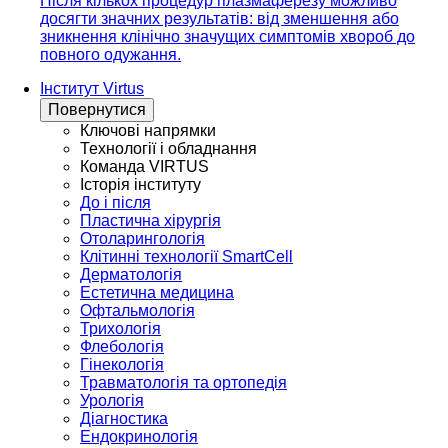
Після кількох процедур плазмаферезу можливо
досягти значних результатів: від зменшення або
зникнення клінічно значущих симптомів хвороб до
повного одужання.
Інститут Virtus
Повернутися
Ключові напрямки
Технології і обладнання
Команда VIRTUS
Історія інституту
До і після
Пластична хірургія
Отоларингологія
Клітинні технології SmartCell
Дерматологія
Естетична медицина
Офтальмологія
Трихологія
Флебологія
Гінекологія
Травматологія та ортопедія
Урологія
Діагностика
Ендокринологія