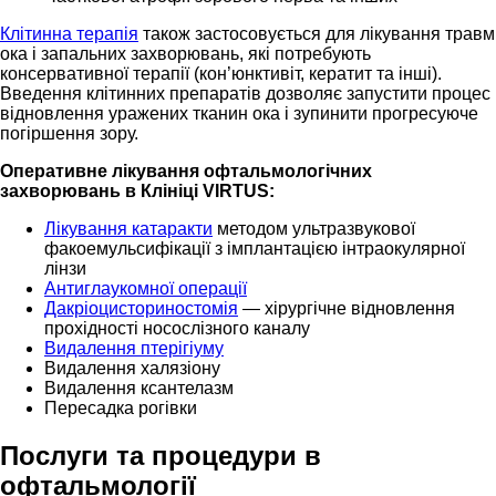
Клітинна терапія
також застосовується для лікування травм
ока і запальних захворювань, які потребують
консервативної терапії (кон’юнктивіт, кератит та інші).
Введення клітинних препаратів дозволяє запустити процес
відновлення уражених тканин ока і зупинити прогресуюче
погіршення зору.
Оперативне лікування офтальмологічних
захворювань в Клініці VIRTUS:
Лікування катаракти
методом ультразвукової
факоемульсифікації з імплантацією інтраокулярної
лінзи
Антиглаукомної операції
Дакріоцисториностомія
— хірургічне відновлення
прохідності носослізного каналу
Видалення птерігіуму
Видалення халязіону
Видалення ксантелазм
Пересадка рогівки
Послуги та процедури в
офтальмології