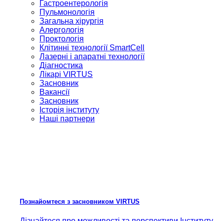
Гастроентерологія
Пульмонологія
Загальна хірургія
Алергологія
Проктологія
Клітинні технології SmartCell
Лазерні і апаратні технології
Діагностика
Лікарі VIRTUS
Засновник
Вакансії
Засновник
Історія інституту
Наші партнери
Познайомтеся з засновником VIRTUS
Дізнайтеся про можливості та перспективи Інституту