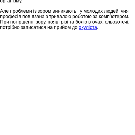
організму.
Але проблеми із зором виникають і у молодих людей, чия
професія пов’язана з тривалою роботою за комп’ютером.
При погіршенні зору, появі різі та болю в очах, сльозотечі,
потрібно записатися на прийом до
окуліста
.