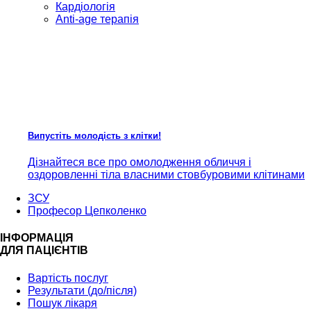
Кардiологія
Anti-age терапія
Випустіть молодість з клітки!
Дізнайтеся все про омолодження обличчя і
оздоровленні тіла власними стовбуровими клітинами
ЗСУ
Професор Цепколенко
ІНФОРМАЦІЯ
ДЛЯ ПАЦІЄНТІВ
Вартість послуг
Результати (до/після)
Пошук лікаря