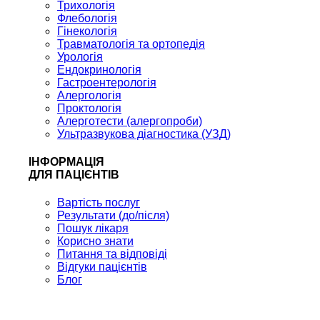
Трихологія
Флебологія
Гінекологія
Травматологія та ортопедія
Урологія
Ендокринологія
Гастроентерологія
Алергологія
Проктологія
Алерготести (алергопроби)
Ультразвукова діагностика (УЗД)
ІНФОРМАЦІЯ
ДЛЯ ПАЦІЄНТІВ
Вартість послуг
Результати (до/після)
Пошук лікаря
Корисно знати
Питання та відповіді
Відгуки пацієнтів
Блог