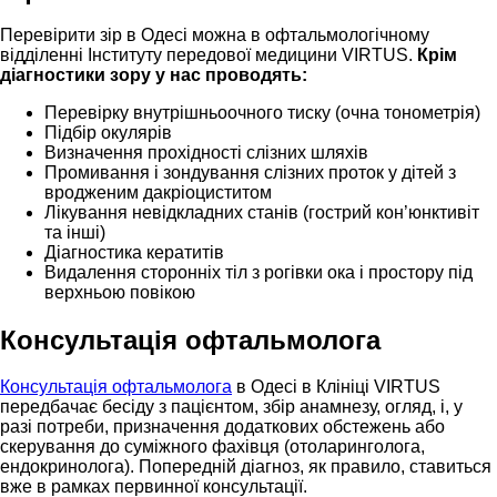
Перевірити зір в Одесі можна в офтальмологічному
відділенні Інституту передової медицини VIRTUS.
Крім
діагностики зору у нас проводять:
Перевірку внутрішньоочного тиску (очна тонометрія)
Підбір окулярів
Визначення прохідності слізних шляхів
Промивання і зондування слізних проток у дітей з
вродженим дакріоциститом
Лікування невідкладних станів (гострий кон’юнктивіт
та інші)
Діагностика кератитів
Видалення сторонніх тіл з рогівки ока і простору під
верхньою повікою
Консультація офтальмолога
Консультація офтальмолога
в Одесі в Клініці VIRTUS
передбачає бесіду з пацієнтом, збір анамнезу, огляд, і, у
разі потреби, призначення додаткових обстежень або
скерування до суміжного фахівця (отоларинголога,
ендокринолога). Попередній діагноз, як правило, ставиться
вже в рамках первинної консультації.