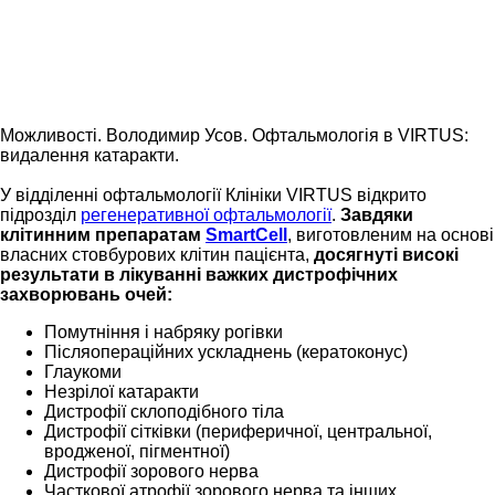
Можливості. Володимир Усов. Офтальмологія в VIRTUS:
видалення катаракти.
У відділенні офтальмології Клініки VIRTUS відкрито
підрозділ
регенеративної офтальмології
.
Завдяки
клітинним препаратам
SmartCell
, виготовленим на основі
власних стовбурових клітин пацієнта,
досягнуті високі
результати в лікуванні важких дистрофічних
захворювань очей:
Помутніння і набряку рогівки
Післяопераційних ускладнень (кератоконус)
Глаукоми
Незрілої катаракти
Дистрофії склоподібного тіла
Дистрофії сітківки (периферичної, центральної,
вродженої, пігментної)
Дистрофії зорового нерва
Часткової атрофії зорового нерва та інших