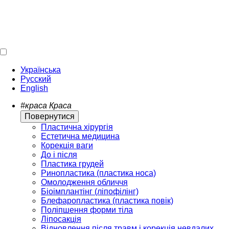
Українська
Русский
English
#краса
Краса
Повернутися
Пластична хірургія
Естетична медицина
Корекція ваги
До і після
Пластика грудей
Ринопластика (пластика носа)
Омолодження обличчя
Біоімплантінг (ліпофілінг)
Блефаропластика (пластика повік)
Поліпшення форми тіла
Ліпосакція
Відновлення після травм і корекція невдалих