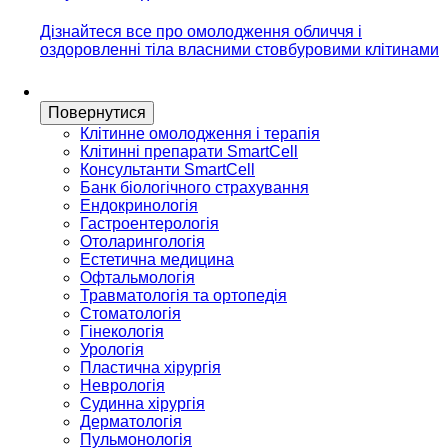
Дізнайтеся все про омолодження обличчя і
оздоровленні тіла власними стовбуровими клітинами
Повернутися
Клітинне омолодження і терапія
Клітинні препарати SmartCell
Консультанти SmartCell
Банк бiологiчного страхування
Ендокринологія
Гастроентерологія
Отоларингологія
Естетична медицина
Офтальмологія
Травматологія та ортопедія
Стоматологія
Гінекологія
Урологія
Пластична хірургія
Неврологія
Судинна хірургія
Дерматологія
Пульмонологія