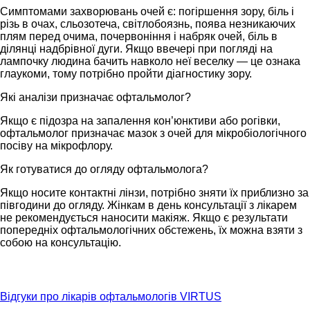
Симптомами захворювань очей є: погіршення зору, біль і
різь в очах, сльозотеча, світлобоязнь, поява незникаючих
плям перед очима, почервоніння і набряк очей, біль в
ділянці надбрівної дуги. Якщо ввечері при погляді на
лампочку людина бачить навколо неї веселку — це ознака
глаукоми, тому потрібно пройти діагностику зору.
Які аналізи призначає офтальмолог?
Якщо є підозра на запалення кон’юнктиви або рогівки,
офтальмолог призначає мазок з очей для мікробіологічного
посіву на мікрофлору.
Як готуватися до огляду офтальмолога?
Якщо носите контактні лінзи, потрібно зняти їх приблизно за
півгодини до огляду. Жінкам в день консультації з лікарем
не рекомендується наносити макіяж. Якщо є результати
попередніх офтальмологічних обстежень, їх можна взяти з
собою на консультацію.
Відгуки про лікарів офтальмологів VIRTUS