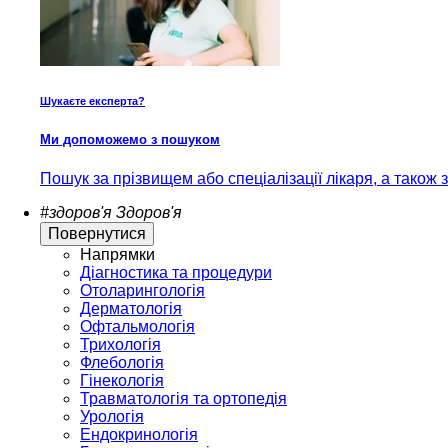
Шукаєте експерта?
Ми допоможемо з пошуком
Пошук за прізвищем або спеціалізації лікаря, а також
#здоров'я
Здоров'я
Повернутися
Напрямки
Діагностика та процедури
Отоларингологія
Дерматологія
Офтальмологія
Трихологія
Флебологія
Гінекологія
Травматологія та ортопедія
Урологія
Ендокринологія