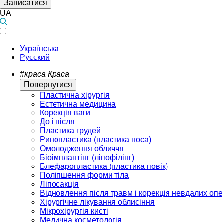
Записатися
UA
Українська
Русский
#краса
Краса
Повернутися
Пластична хірургія
Естетична медицина
Корекція ваги
До і після
Пластика грудей
Ринопластика (пластика носа)
Омолодження обличчя
Біоімплантінг (ліпофілінг)
Блефаропластика (пластика повік)
Поліпшення форми тіла
Ліпосакція
Відновлення після травм і корекція невдалих оп
Хірургічне лікування облисіння
Мікрохірургія кисті
Медична косметологія