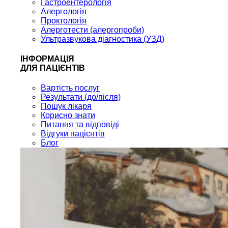
Гастроентерологія
Алергологія
Проктологія
Алерготести (алергопроби)
Ультразвукова діагностика (УЗД)
ІНФОРМАЦІЯ
ДЛЯ ПАЦІЄНТІВ
Вартість послуг
Результати (до/після)
Пошук лікаря
Корисно знати
Питання та відповіді
Відгуки пацієнтів
Блог