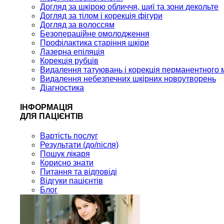
Догляд за шкірою обличчя, шиї та зони декольте
Догляд за тілом і корекція фігури
Догляд за волоссям
Безопераційне омолодження
Профілактика старіння шкіри
Лазерна епіляція
Корекція рубців
Видалення татуювань і корекція перманентного 
Видалення небезпечних шкірних новоутворень
Діагностика
ІНФОРМАЦІЯ
ДЛЯ ПАЦІЄНТІВ
Вартість послуг
Результати (до/після)
Пошук лікаря
Корисно знати
Питання та відповіді
Відгуки пацієнтів
Блог