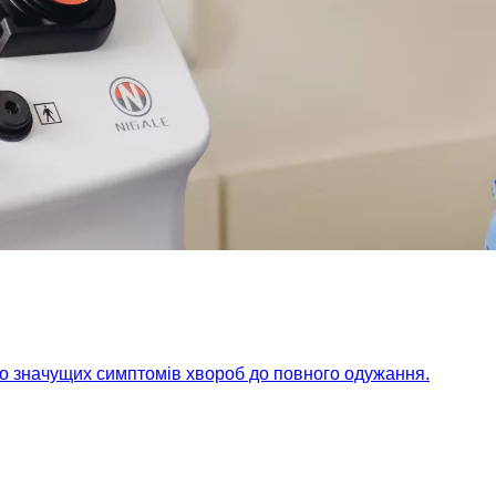
но значущих симптомів хвороб до повного одужання.