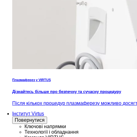
Плазмаферез у VIRTUS
Дізнайтесь більше про безпечну та сучасну процедуру
Після кількох процедур плазмаферезу можливо досягти
Інститут Virtus
Повернутися
Ключові напрямки
Технології і обладнання