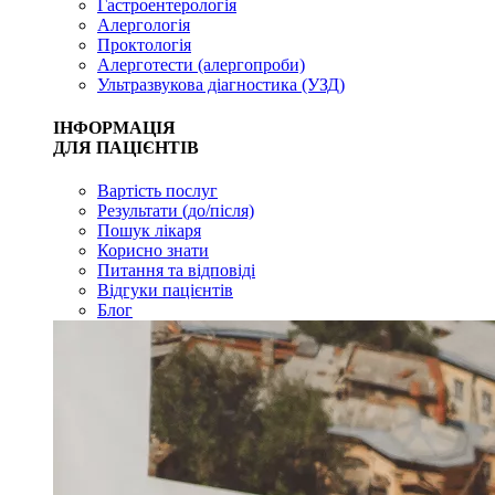
Гастроентерологія
Алергологія
Проктологія
Алерготести (алергопроби)
Ультразвукова діагностика (УЗД)
ІНФОРМАЦІЯ
ДЛЯ ПАЦІЄНТІВ
Вартість послуг
Результати (до/після)
Пошук лікаря
Корисно знати
Питання та відповіді
Відгуки пацієнтів
Блог