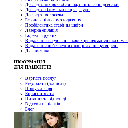
Догляд за шкірою обличчя, шиї та зони декольте
Догляд за тілом і корекція фігури
Догляд за волоссям
Безопераційне омолодження
Профілактика старіння шкіри
Лазерна епіляція
Корекція рубців
Видалення татуювань і корекція перманентного мак
Видалення небезпечних шкірних новоутворень
Діагностика
ІНФОРМАЦІЯ
ДЛЯ ПАЦІЄНТІВ
Вартість послуг
Результати (до/після)
Пошук лікаря
Корисно знати
Питання та відповіді
Відгуки пацієнтів
Блог