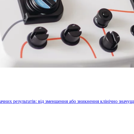
ачних результатів: від зменшення або зникнення клінічно значу