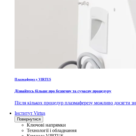
Плазмаферез у VIRTUS
Дізнайтесь більше про безпечну та сучасну процедуру
Після кількох процедур плазмаферезу можливо досягти зн
Інститут Virtus
Повернутися
Ключові напрямки
Технології і обладнання
Команда VIRTUS