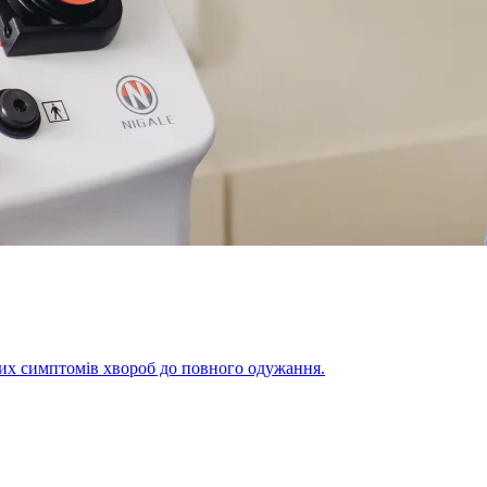
щих симптомів хвороб до повного одужання.