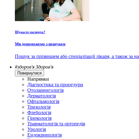
Шукаєте експерта?
Ми допоможемо з пошуком
Пошук за прізвищем або спеціалізації лікаря, а також за
#здоров'я
Здоров'я
Повернутися
Напрямки
Діагностика та процедури
Отоларингологія
Дерматологія
Офтальмологія
Трихологія
Флебологія
Гінекологія
Травматологія та ортопедія
Урологія
Ендокринологія