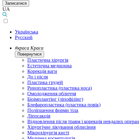
Записатися
UA
Українська
Русский
#краса
Краса
Повернутися
Пластична хірургія
Естетична медицина
Корекція ваги
До і після
Пластика грудей
Ринопластика (пластика носа)
Омолодження обличчя
Біоімплантінг (ліпофілінг)
Блефаропластика (пластика повік)
Поліпшення форми тіла
Ліпосакція
Відновлення після травм і корекція невдалих операц
Хірургічне лікування облисіння
Мікрохірургія кисті
Медична косметологія