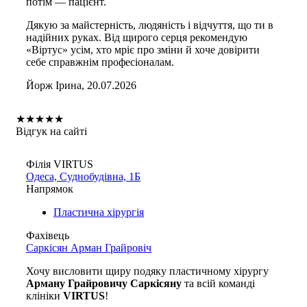
потім — пацієнт.
Дякую за майстерність, людяність і відчуття, що ти в
надійних руках. Від щирого серця рекомендую
«Віртус» усім, хто мріє про зміни й хоче довірити
себе справжнім професіоналам.
Йорж Ірина, 20.07.2026
★
★
★
★
★
Відгук на сайті
Філія VIRTUS
Одеса, Суднобудівна, 1Б
Напрямок
Пластична хірургія
Фахівець
Саркісян Арман Грайровіч
Хочу висловити щиру подяку пластичному хірургу
Арману Грайровичу Саркісяну
та всій команді
клініки
VIRTUS
!