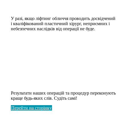
У разі, якщо ліфтинг обличчя проводить досвідчений
і кваліфікований пластичний хірург, неприємних і
небезпечних наслідків від операції не буде.
Хочете
побачити приклади
До і Після?
Результати наших операцій та процедур переконують
краще будь-яких слів. Судіть самі!
Перейти на сторінку