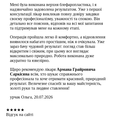
Мені була виконана верхня блефаропластика, і я
надзвичайно задоволена результатом. Уже з першої
консультації лікар викликав повну довіру завдяки
своєму професіоналізму, уважності та спокою. Він
детально все пояснив, відповів на всі мої запитання
та підтримував мене на кожному етапі.
Операція пройшла легко й комфортно, а відновлення
виявилося набагато простішим, ніж я очікувала. Уже
зараз бачу чудовий результат: погляд став більш
відкритим і свіжим, при цьому все виглядає
максимально природно. Робота виконана дуже
акуратно та ювелірно.
Щиро рекомендую лікаря
Армана Грайровича
Саркісяна
всім, хто шукає справжнього
професіонала та хоче отримати красивий, природний
результат. Величезне спасибі за вашу майстерність,
золоті руки та людяне ставлення!
урчак Ольга, 20.07.2026
★
★
★
★
★
Відгук на сайті