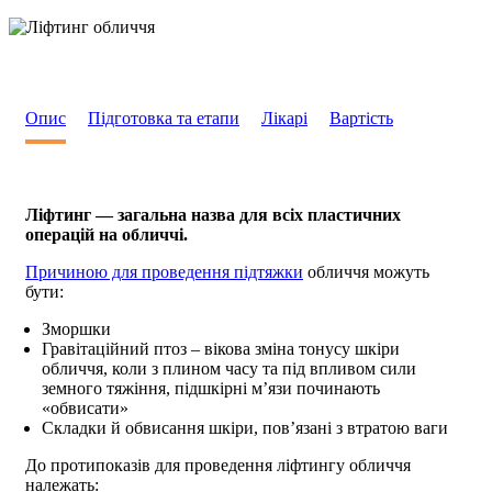
Опис
Підготовка та етапи
Лікарі
Вартість
Ліфтинг — загальна назва для всіх пластичних
операцій на обличчі.
Причиною для проведення підтяжки
обличчя можуть
бути:
Зморшки
Гравітаційний птоз – вікова зміна тонусу шкіри
обличчя, коли з плином часу та під впливом сили
земного тяжіння, підшкірні м’язи починають
«обвисати»
Складки й обвисання шкіри, пов’язані з втратою ваги
До протипоказів для проведення ліфтингу обличчя
належать: