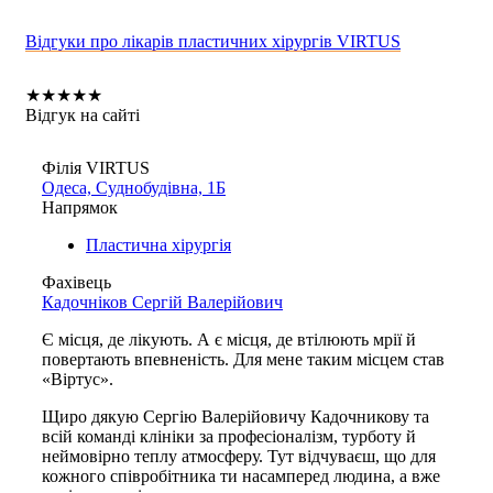
Відгуки про лікарів пластичних хірургів VIRTUS
★
★
★
★
★
Відгук на сайті
Філія VIRTUS
Одеса, Суднобудівна, 1Б
Напрямок
Пластична хірургія
Фахівець
Кадочніков Сергій Валерійович
Є місця, де лікують. А є місця, де втілюють мрії й
повертають впевненість. Для мене таким місцем став
«Віртус».
Щиро дякую Сергію Валерійовичу Кадочникову та
всій команді клініки за професіоналізм, турботу й
неймовірно теплу атмосферу. Тут відчуваєш, що для
кожного співробітника ти насамперед людина, а вже