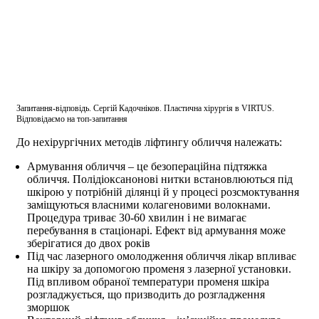
Запитання-відповідь. Сергій Кадочніков. Пластична хірургія в VIRTUS.
Відповідаємо на топ-запитання
До нехірургічних методів ліфтингу обличчя належать:
Армування обличчя – це безопераційна підтяжка
обличчя. Полідіоксанонові нитки встановлюються під
шкірою у потрібній ділянці й у процесі розсмоктування
заміщуються власними колагеновими волокнами.
Процедура триває 30-60 хвилин і не вимагає
перебування в стаціонарі. Ефект від армування може
зберігатися до двох років
Під час лазерного омолодження обличчя лікар впливає
на шкіру за допомогою променя з лазерної установки.
Під впливом обраної температури променя шкіра
розгладжується, що призводить до розгладження
зморшок