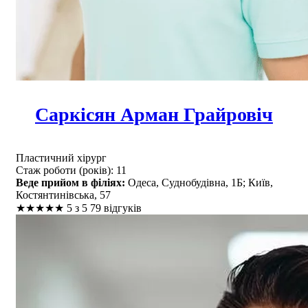
Саркісян Арман Грайровіч
Пластичний хірург
Стаж роботи (років): 11
Веде прийом в філіях:
Одеса, Суднобудівна, 1Б; Київ,
Костянтинівська, 57
★
★
★
★
★
5 з 5
79 відгуків