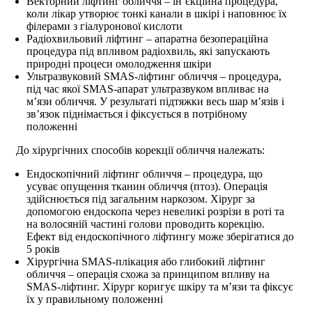
Векторний ліфтинг обличчя – ін’єкційна процедура,
коли лікар утворює тонкі канали в шкірі і наповнює їх
філерами з гіалуронової кислоти
Радіохвильовий ліфтинг – апаратна безопераційна
процедура під впливом радіохвиль, які запускають
природні процеси омолодження шкіри
Ультразвуковий SMAS-ліфтинг обличчя – процедура,
під час якої SMAS-апарат ультразвуком впливає на
м’язи обличчя. У результаті підтяжки весь шар м’язів і
зв’язок піднімається і фіксується в потрібному
положенні
До хірургічних способів корекції обличчя належать:
Ендоскопічний ліфтинг обличчя – процедура, що
усуває опущення тканин обличчя (птоз). Операція
здійснюється під загальним наркозом. Хірург за
допомогою ендоскопа через невеликі розрізи в роті та
на волосяній частині голови проводить корекцію.
Ефект від ендоскопічного ліфтингу може зберігатися до
5 років
Хірургічна SMAS-плікация або глибокий ліфтинг
обличчя – операція схожа за принципом впливу на
SMAS-ліфтинг. Хірург коригує шкіру та м’язи та фіксує
їх у правильному положенні