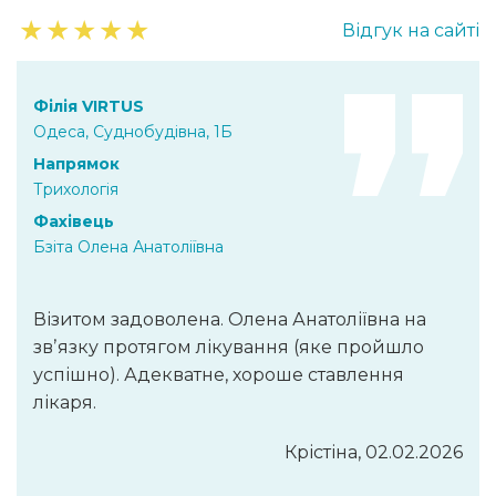
★
★
★
★
★
Відгук на сайті
Філія VIRTUS
Одеса, Суднобудівна, 1Б
Напрямок
Трихологія
Фахівець
Бзіта Олена Анатоліївна
Візитом задоволена. Олена Анатоліївна на
звʼязку протягом лікування (яке пройшло
успішно). Адекватне, хороше ставлення
лікаря.
Крістіна, 02.02.2026