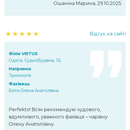
Ошаніна Марина, 29.10.2025
★
★
★
★
★
Відгук на сайті
Філія VIRTUS
Одеса, Суднобудівна, 1Б
Напрямок
Трихологія
Фахівець
Бзіта Олена Анатоліївна
Perfekto! Bсім рекомендую чудового,
вдумливого, уважного фахівця – чарівну
Олену Анатоліївну.