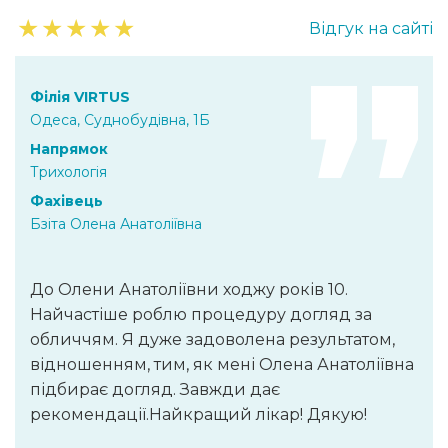
★
★
★
★
★
Відгук на сайті
Філія VIRTUS
Одеса, Суднобудівна, 1Б
Напрямок
Трихологія
Фахівець
Бзіта Олена Анатоліївна
До Олени Анатоліївни ходжу років 10.
Найчастіше роблю процедуру догляд за
обличчям. Я дуже задоволена результатом,
відношенням, тим, як мені Олена Анатоліївна
підбирає догляд. Завжди дає
рекомендації.Найкращий лікар! Дякую!