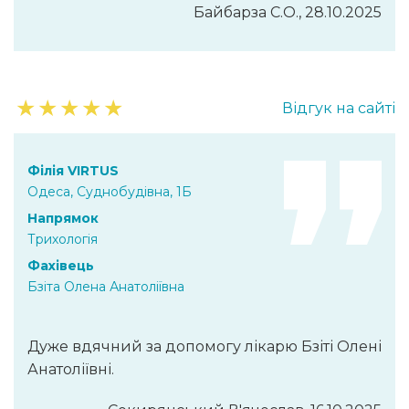
Байбарза С.О., 28.10.2025
★
★
★
★
★
Відгук на сайті
Філія VIRTUS
Одеса, Суднобудівна, 1Б
Напрямок
Трихологія
Фахівець
Бзіта Олена Анатоліївна
Дуже вдячний за допомогу лікарю Бзіті Олені
Анатоліївні.