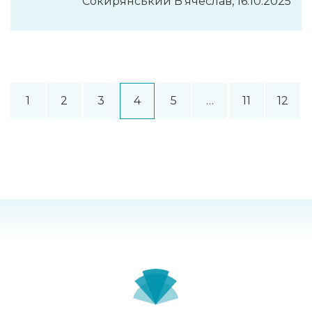
Cокирянський В'ячеслав, 16.10.2025
1
2
3
4
5
…
11
12