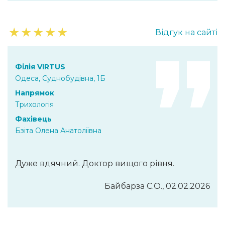
★
★
★
★
★
Відгук на сайті
Філія VIRTUS
Одеса, Суднобудівна, 1Б
Напрямок
Трихологія
Фахівець
Бзіта Олена Анатоліївна
Дуже вдячний. Доктор вищого рівня.
Байбарза С.О., 02.02.2026