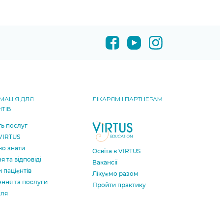
МАЦІЯ ДЛЯ
ЛІКАРЯМ І ПАРТНЕРАМ
НТІВ
ть послуг
 VIRTUS
о знати
Освіта в VIRTUS
я та відповіді
Вакансії
и пацієнтів
Лікуємо разом
ення та послуги
Пройти практику
сля