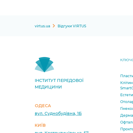
virtus.ua
Відгуки VIRTUS
КЛЮЧО
Пласти
ІНСТИТУТ ПЕРЕДОВОЇ
Клітин
МЕДИЦИНИ
SmartC
Естет
Отола
ОДЕСА
Гінеко
вул. Суднобудівна, 1Б
Дерма
Офтал
КИЇВ
Прокт