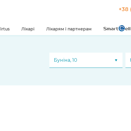
+38 
irtus
Лікарі
Лікарям і партнерам
Буніна, 10