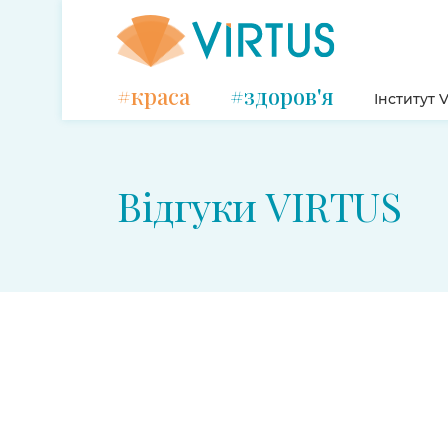
#краса
#здоров'я
Інститут V
Відгуки VIRTUS