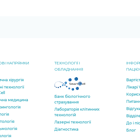
ВІ НАПРЯМКИ
ТЕХНОЛОГІЇ І
ІНФОР
ОБЛАДНАННЯ
ПАЦІЄ
чна хірургія
Вартіс
ні технології
Лікарі
ell
Корисн
Банк бiологiчного
ична медицина
Питанн
страхування
рингологія
Відгук
Лабораторія клітинних
логія
технологій
Відділ
тологія
Лазерні технології
До і пі
ьмологія
Діагностика
Блог
ологія