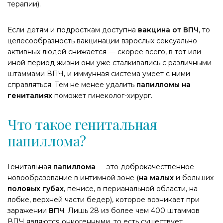
терапии).
Если детям и подросткам доступна
вакцина от ВПЧ
, то
целесообразность вакцинации взрослых сексуально
активных людей снижается — скорее всего, в тот или
иной период жизни они уже сталкивались с различными
штаммами ВПЧ, и иммунная система умеет с ними
справляться. Тем не менее удалить
папилломы на
гениталиях
поможет гинеколог-хирург.
Что такое генитальная
папиллома?
Генитальная
папиллома
— это доброкачественное
новообразование в интимной зоне (
на малых
и больших
половых губах
, пенисе, в перианальной области, на
лобке, верхней части бедер), которое возникает при
заражении
ВПЧ
. Лишь 28 из более чем 400 штаммов
ВПЧ являются онкогенными, то есть существует