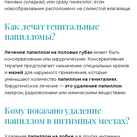
паховых складках), или сразу гинеколог, если
новообразование расположено на слизистой влагалища.
Как лечат генитальные
папилломы?
Лечение папиллом на половых губах
может быть
консервативным или хирургическим. Консервативная
терапия предполагает назначение специальных кремов
и
мазей
для наружного применения, которые
уменьшают количество
папиллом на гениталиях
.
Хирургическое лечение —
это удаление папиллом
лазером, радиоволнами или химическими веществами.
Кому показано удаление
папиллом в интимных местах?
Удаление
папиллом на лобке
и в других интимных