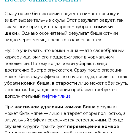
Сразу после бишектомии пациент снимает повязку и
видит выразительные скулы. Этот результат радует, так
как многие приходят з запросом «убрать
хомячьи
щеки
». Однако окончатеный результат бишекотмии
видно через месяц, после того как спал отек.
Нужно учитывать, что комки Биша — это своеобразный
каркас лица, они его поддерживают в нормальном
положении. Потому когда комки убирают, лицо
достаточно быстро опускается. Сразу после операции
может быть «вау-эффект», но спустя годы, после того как
убрали
комки биша, в старости
лицо может обвиснуть,
«поплыть». Тогда для решения проблемы требуется
дополнительный
лифтинг лица
.
При
частичном удалении комков Биша
результат
может быть мягче — лицо не теряет опоры полностью, а
визуальный эффект сохраняется естественным. В ряде
случаев хирурги практикуют
перемещение комков