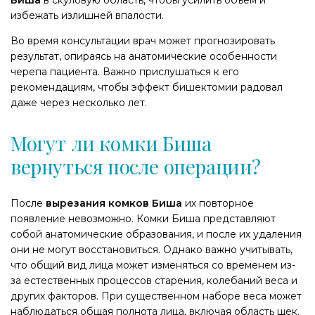
Биша
в скуловую область, чтобы усилить объем и
избежать излишней впалости.
Во время консультации врач может прогнозировать
результат, опираясь на анатомические особенности
черепа пациента. Важно прислушаться к его
рекомендациям, чтобы эффект бишектомии радовал
даже через несколько лет.
Могут ли комки Биша
вернуться после операции?
​После
вырезания комков Биша
их повторное
появление невозможно. Комки Биша представляют
собой анатомические образования, и после их удаления
они не могут восстановиться. Однако важно учитывать,
что общий вид лица может изменяться со временем из-
за естественных процессов старения, колебаний веса и
других факторов. При существенном наборе веса может
наблюдаться общая полнота лица, включая область щек.