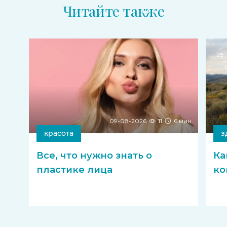
Читайте также
28-
09-08-2026
11
6 мин.
красота
з
Все, что нужно знать о
Ка
пластике лица
ко