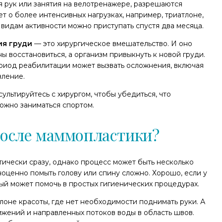
я рук или занятия на велотренажере, разрешаются
т о более интенсивных нагрузках, например, триатлоне,
 видам активности можно приступать спустя два месяца.
ия груди
— это хирургическое вмешательство. И оно
 восстановиться, а организм привыкнуть к новой груди.
риод реабилитации может вызвать осложнения, включая
вление.
льтируйтесь с хирургом, чтобы убедиться, что
ожно заниматься спортом.
после маммопластики?
ически сразу, однако процесс может быть несколько
ноценно помыть голову или спину сложно. Хорошо, если у
рый может помочь в простых гигиенических процедурах.
алоне красоты, где нет необходимости поднимать руки. А
ижений и направленных потоков воды в область швов.