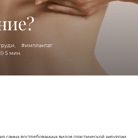
ние?
груди
#имплантат
,
5 мин.
из самых востребованных видов пластической хирургии.