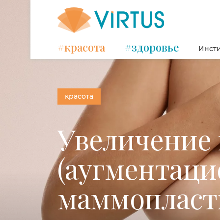
#красота
#здоровье
Инсти
красота
Увеличение 
(аугментаци
маммопласти