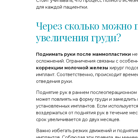
Стоит учитывать, что процесс полного исчез
для каждой пациентки.
Через сколько можно 
увеличения груди?
Поднимать руки после маммопластики
не
осложнений. Ограничения связаны с особен
коррекции молочной железы
хирург подс
имплант. Соответственно, происходит врем
отведения руки.
Поднятие рук в раннем послеоперационном 
может повлиять на форму груди и замедлить
установленных имплантов. Если используетс
воздержаться от поднятия рук в течение мес
срок увеличивается до двух месяцев.
Важно избегать резких движений и подняти
имплантов. Соблюдая эти правила, вы миним