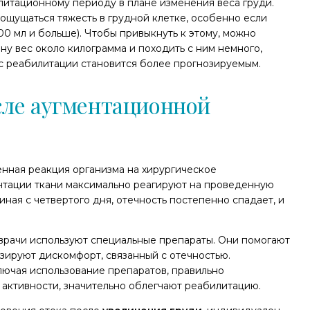
литационному периоду в плане изменения веса груди.
ощущаться тяжесть в грудной клетке, особенно если
0 мл и больше). Чтобы привыкнуть к этому, можно
ну вес около килограмма и походить с ним немного,
с реабилитации становится более прогнозируемым.
осле аугментационной
енная реакция организма на хирургическое
антации ткани максимально реагируют на проведенную
иная с четвертого дня, отечность постепенно спадает, и
врачи используют специальные препараты. Они помогают
зируют дискомфорт, связанный с отечностью.
лючая использование препаратов, правильно
активности, значительно облегчают реабилитацию.