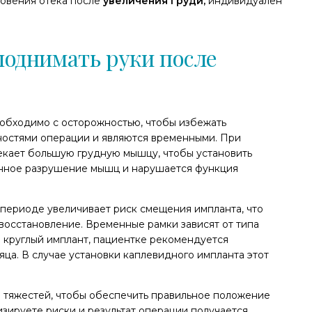
новения отека после
увеличения груди,
индивидуален
поднимать руки после
обходимо с осторожностью, чтобы избежать
ностями операции и являются временными. При
екает большую грудную мышцу, чтобы установить
енное разрушение мышц и нарушается функция
периоде увеличивает риск смещения импланта, что
 восстановление. Временные рамки зависят от типа
я круглый имплант, пациентке рекомендуется
яца. В случае установки каплевидного импланта этот
я тяжестей, чтобы обеспечить правильное положение
изируете риски и результат операции получается