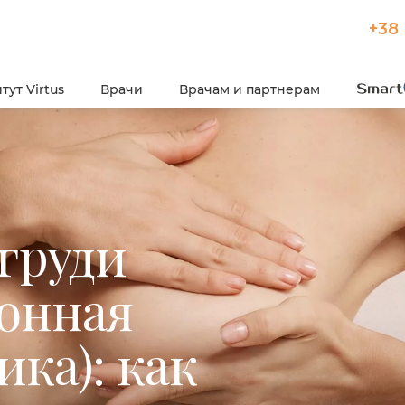
+38 
тут Virtus
Врачи
Врачам и партнерам
груди
онная
ка): как