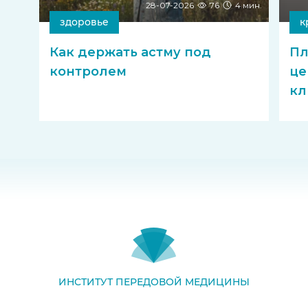
28-07-2026
76
4 мин.
здоровье
к
Как держать астму под
Пл
контролем
це
кл
ИНСТИТУТ ПЕРЕДОВОЙ МЕДИЦИНЫ