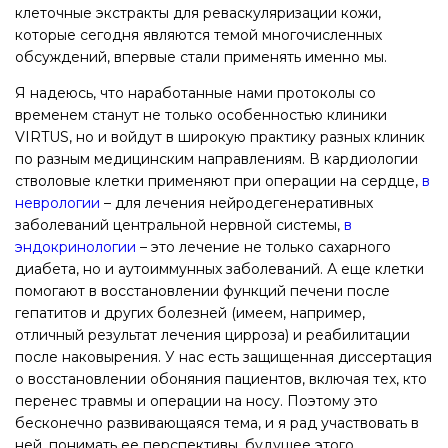
клеточные экстракты для реваскуляризации кожи,
которые сегодня являются темой многочисленных
обсуждений, впервые стали применять именно мы.
Я надеюсь, что наработанные нами протоколы со
временем станут не только особенностью клиники
VIRTUS, но и войдут в широкую практику разных клиник
по разным медицинским направлениям. В кардиологии
стволовые клетки применяют при операции на сердце,
в
неврологии
– для лечения нейродегенеративных
заболеваний центральной нервной системы,
в
эндокринологии
– это лечение не только сахарного
диабета, но и аутоиммунных заболеваний. А еще клетки
помогают в восстановлении функций печени после
гепатитов и других болезней (имеем, например,
отличный результат лечения цирроза) и реабилитации
после наковырения. У нас есть защищенная диссертация
о восстановлении обоняния пациентов, включая тех, кто
перенес травмы и операции на носу. Поэтому это
бесконечно развивающаяся тема, и я рад участвовать в
ней, понимать ее перспективы, будущее этого