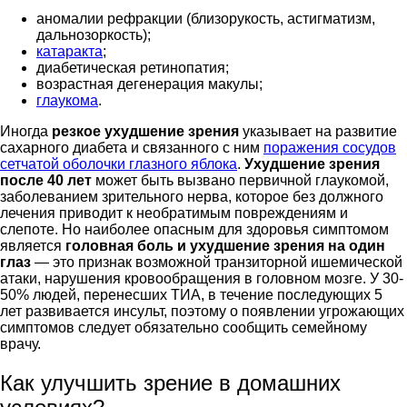
аномалии рефракции (близорукость, астигматизм,
дальнозоркость);
катаракта
;
диабетическая ретинопатия;
возрастная дегенерация макулы;
глаукома
.
Иногда
резкое ухудшение зрения
указывает на развитие
сахарного диабета и связанного с ним
поражения сосудов
сетчатой оболочки глазного яблока
.
Ухудшение зрения
после 40 лет
может быть вызвано первичной глаукомой,
заболеванием зрительного нерва, которое без должного
лечения приводит к необратимым повреждениям и
слепоте. Но наиболее опасным для здоровья симптомом
является
головная боль и ухудшение зрения на один
глаз
—
это признак возможной транзиторной ишемической
атаки, нарушения кровообращения в головном мозге. У 30-
50% людей, перенесших ТИА, в течение последующих 5
лет развивается инсульт, поэтому о появлении угрожающих
симптомов следует обязательно сообщить семейному
врачу.
Как улучшить зрение в домашних