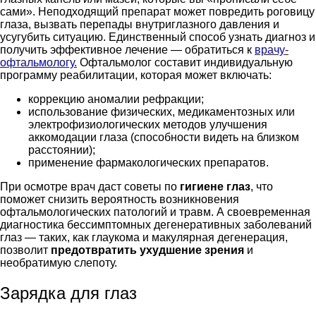
сами». Неподходящий препарат может повредить роговицу
глаза, вызвать перепады внутриглазного давления и
усугубить ситуацию. Единственный способ узнать диагноз и
получить эффективное лечение
—
обратиться к
врачу-
офтальмологу.
Офтальмолог составит индивидуальную
программу реабилитации, которая может включать:
коррекцию аномалии рефракции;
использование физических, медикаментозных или
электрофизиологических методов улучшения
аккомодации глаза (способности видеть на близком
расстоянии);
применение фармакологических препаратов.
При осмотре врач даст советы по
гигиене глаз
, что
поможет снизить вероятность возникновения
офтальмологических патологий и травм. А своевременная
диагностика бессимптомных дегенеративных заболеваний
глаз
—
таких, как глаукома и макулярная дегенерация,
позволит
предотвратить ухудшение зрения
и
необратимую слепоту.
Зарядка для глаз