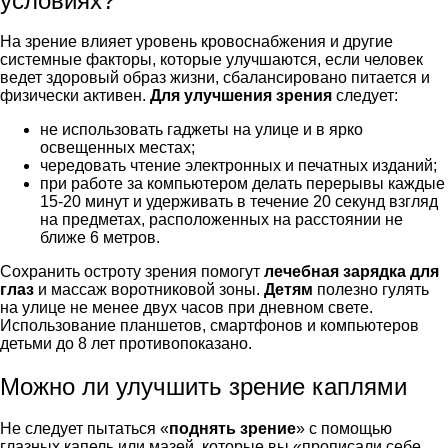
условиях?
На зрение влияет уровень кровоснабжения и другие
системные факторы, которые улучшаются, если человек
ведет здоровый образ жизни, сбалансировано питается и
физически активен.
Для улучшения зрения
следует:
не использовать гаджеты на улице и в ярко
освещенных местах;
чередовать чтение электронных и печатных изданий;
при работе за компьютером делать перерывы каждые
15-20 минут и удерживать в течение 20 секунд взгляд
на предметах, расположенных на расстоянии не
ближе 6 метров.
Сохранить остроту зрения помогут
лечебная зарядка для
глаз
и массаж воротниковой зоны.
Детям
полезно гулять
на улице не менее двух часов при дневном свете.
Использование планшетов, смартфонов и компьютеров
детьми до 8 лет противопоказано.
Можно ли улучшить зрение каплями
Не следует пытаться «
поднять зрение
» с помощью
глазных капель или мазей, которые вы «прописали себе