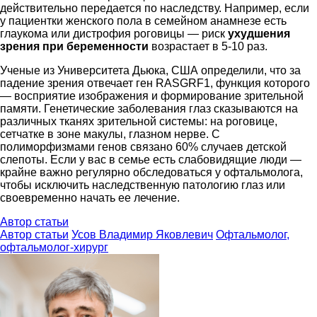
действительно передается по наследству. Например, если
у пациентки женского пола в семейном анамнезе есть
глаукома или дистрофия роговицы
—
риск
ухудшения
зрения при беременности
возрастает в 5-10 раз.
Ученые из Университета Дьюка, США определили, что за
падение зрения отвечает ген RASGRF1, функция которого
—
восприятие изображения и формирование зрительной
памяти. Генетические заболевания глаз сказываются на
различных тканях зрительной системы: на роговице,
сетчатке в зоне макулы, глазном нерве. С
полиморфизмами генов связано 60% случаев детской
слепоты. Если у вас в семье есть слабовидящие люди
—
крайне важно регулярно обследоваться у офтальмолога,
чтобы исключить наследственную патологию глаз или
своевременно начать ее лечение.
Автор статьи
Автор статьи
Усов Владимир Яковлевич
Офтальмолог,
офтальмолог-хирург