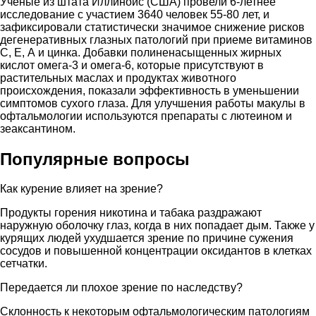
Ученые из штата Иллинойс (США) провели 6-летнее
исследование с участием 3640 человек 55-80 лет, и
зафиксировали статистически значимое снижение рисков
дегенеративных глазных патологий при приеме витаминов
С, Е, А и цинка. Добавки полиненасыщенных жирных
кислот омега-3 и омега-6, которые присутствуют в
растительных маслах и продуктах животного
происхождения, показали эффективность в уменьшении
симптомов сухого глаза. Для улучшения работы макулы в
офтальмологии используются препараты с лютеином и
зеаксантином.
Популярные вопросы
Как курение влияет на зрение?
Продукты горения никотина и табака раздражают
наружную оболочку глаз, когда в них попадает дым. Также у
курящих людей ухудшается зрение по причине сужения
сосудов и повышенной концентрации оксидантов в клетках
сетчатки.
Передается ли плохое зрение по наследству?
Склонность к некоторым офтальмологическим патологиям