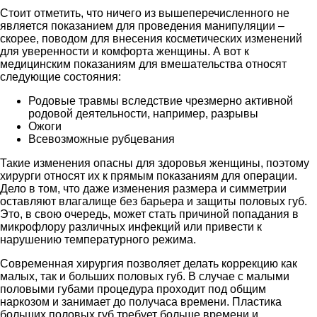
Стоит отметить, что ничего из вышеперечисленного не
является показанием для проведения манипуляции –
скорее, поводом для внесения косметических изменений
для уверенности и комфорта женщины. А вот к
медицинским показаниям для вмешательства относят
следующие состояния:
Родовые травмы вследствие чрезмерно активной
родовой деятельности, например, разрывы
Ожоги
Всевозможные рубцевания
Такие изменения опасны для здоровья женщины, поэтому
хирурги относят их к прямым показаниям для операции.
Дело в том, что даже изменения размера и симметрии
оставляют влагалище без барьера и защиты половых губ.
Это, в свою очередь, может стать причиной попадания в
микрофлору различных инфекций или привести к
нарушению температурного режима.
Современная хирургия позволяет делать коррекцию как
малых, так и больших половых губ. В случае с малыми
половыми губами процедура проходит под общим
наркозом и занимает до получаса времени. Пластика
больших половых губ требует больше времени и