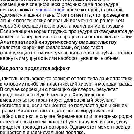
совмещения специфических техник: сама процедура
весьма схожа с
липосакцией
, после которой, вдобавок,
удаляется лишняя ткань. Стоит отметить, что проведение
любых пластических операций возможно не ранее, чем
через 3-6 месяцев после восстановления менструации.
Если женщина кормит грудью, процедура откладывается до
момента завершения этого процесса и остановки лактации.
Альтернативой хирургическому вмешательству
является коррекция филлерами, однако такая
манипуляция не сможет уменьшить половые губы – только
вернуть им упругость или наоборот, увеличить объем.
Как долго продлится эффект
Длительность эффекта зависит от того типа лабиопластики,
к которому прибегли пластический хирург и молодая мама.
В случае коррекции с помощью филлеров, результат
продержится от 3 до 6 месяцев. Хирургическое
вмешательство гарантирует долговечный результат
(естественно, если пациентка не получает в дальнейшем
травм). Важно понимать, что, после хирургической
лабиопластики, в случае беременности и повторных родов
естественным путем эффект будет нарушен и процедуру
придется проводить повторно. Однако этот момент всегда
решается в индивидуальном порядке.