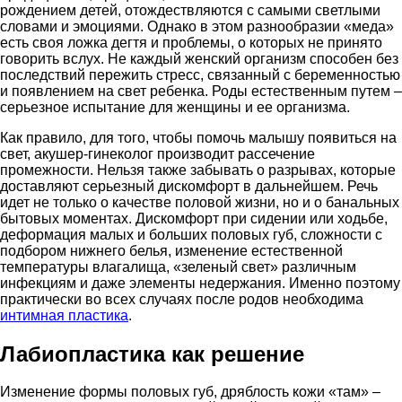
рождением детей, отождествляются с самыми светлыми
словами и эмоциями. Однако в этом разнообразии «меда»
есть своя ложка дегтя и проблемы, о которых не принято
говорить вслух. Не каждый женский организм способен без
последствий пережить стресс, связанный с беременностью
и появлением на свет ребенка. Роды естественным путем –
серьезное испытание для женщины и ее организма.
Как правило, для того, чтобы помочь малышу появиться на
свет, акушер-гинеколог производит рассечение
промежности. Нельзя также забывать о разрывах, которые
доставляют серьезный дискомфорт в дальнейшем. Речь
идет не только о качестве половой жизни, но и о банальных
бытовых моментах. Дискомфорт при сидении или ходьбе,
деформация малых и больших половых губ, сложности с
подбором нижнего белья, изменение естественной
температуры влагалища, «зеленый свет» различным
инфекциям и даже элементы недержания. Именно поэтому
практически во всех случаях после родов необходима
интимная пластика
.
Лабиопластика как решение
Изменение формы половых губ, дряблость кожи «там» –