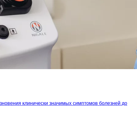
езновения клинически значимых симптомов болезней до