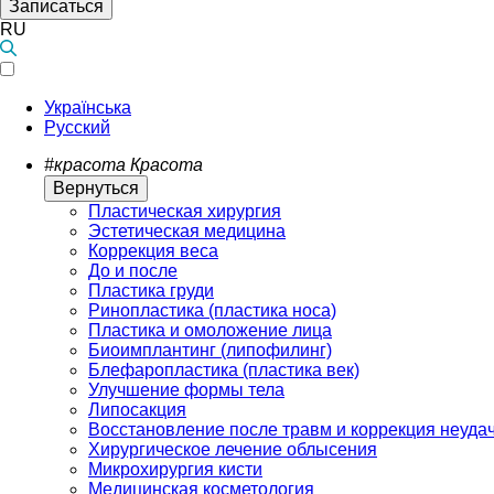
Записаться
RU
Українська
Русский
#красота
Красота
Вернуться
Пластическая хирургия
Эстетическая медицина
Коррекция веса
До и после
Пластика груди
Ринопластика (пластика носа)
Пластика и омоложение лица
Биоимплантинг (липофилинг)
Блефаропластика (пластика век)
Улучшение формы тела
Липосакция
Восстановление после травм и коррекция неуда
Хирургическое лечение облысения
Микрохирургия кисти
Медицинская косметология