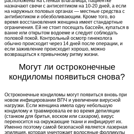
расположены на стенках влагалища, пациентке
назначают свечи с антисептиком на 10-20 дней, а если
на наружных половых органах — местные средства с
антибиотиком и обезболивающим. Кроме того, во
время восстановления женщина имеет стандартные
ограничения. Ей не стоит посещать бассейн, купаться в
ванне или открытом водоеме и следует соблюдать
половой покой. Контрольный осмотр гинеколога
обычно происходит через 14 дней после операции, и
если заживление происходит хорошо, можно
возвращаться к привычному ритму жизни.
Могут ли остроконечные
кондиломы появиться снова?
Остроконечные кондиломы могут появиться вновь при
новом инфицировании ВПЧ и увеличении вирусной
нагрузки. Если женщина имела одну небольшую
кондилому и травмировала ее во время депиляции
(станком для бритья, воском или сахаром), вирус
переносится на окружающие ткани и инфицирует их.
Именно поэтому самой безопасной является лазерная
эпиляция, которая уничтожает волосяные фолликулы