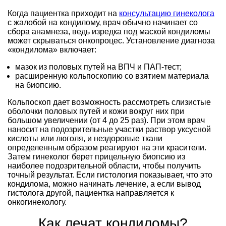
Когда пациентка приходит на
консультацию гинеколога
с жалобой на кондилому, врач обычно начинает со
сбора анамнеза, ведь изредка под маской кондиломы
может скрываться онкопроцес. Установление диагноза
«кондилома» включает:
мазок из половых путей на ВПЧ и ПАП-тест;
расширенную кольпоскопию со взятием материала
на биопсию.
Кольпоскоп дает возможность рассмотреть слизистые
оболочки половых путей и кожи вокруг них при
большом увеличении (от 4 до 25 раз). При этом врач
наносит на подозрительные участки раствор уксусной
кислоты или люголя, и нездоровые ткани
определенным образом реагируют на эти красители.
Затем гинеколог берет прицельную биопсию из
наиболее подозрительной области, чтобы получить
точный результат. Если гистология показывает, что это
кондилома, можно начинать лечение, а если вывод
гистолога другой, пациентка направляется к
онкогинекологу.
Как лечат кондиломы?