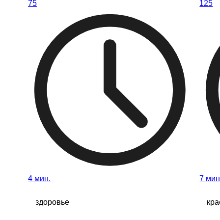
75
125
4 мин.
7 мин
здоровье
кра