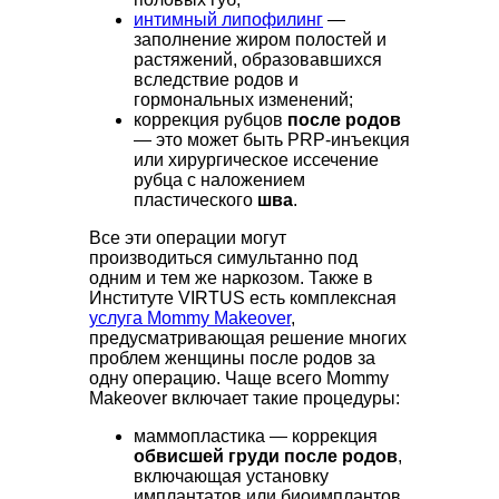
интимный липофилинг
—
заполнение жиром полостей и
растяжений, образовавшихся
вследствие родов и
гормональных изменений;
коррекция рубцов
после родов
— это может быть PRP-инъекция
или хирургическое иссечение
рубца с наложением
пластического
шва
.
Все эти операции могут
производиться симультанно под
одним и тем же наркозом. Также в
Институте VIRTUS есть комплексная
услуга Mommy Makeover
,
предусматривающая решение многих
проблем женщины после родов за
одну операцию. Чаще всего Mommy
Makeover включает такие процедуры:
маммопластика — коррекция
обвисшей груди
после родов
,
включающая установку
имплантатов или биоимплантов